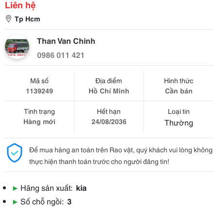
Liên hệ
Tp Hcm
Than Van Chinh
0986 011 421
Mã số
Địa điểm
Hình thức
1139249
Hồ Chí Minh
Cần bán
Tình trạng
Hết hạn
Loại tin
Hàng mới
24/08/2036
Thường
Để mua hàng an toàn trên Rao vặt, quý khách vui lòng không
thực hiện thanh toán trước cho người đăng tin!
▶
Hãng sản xuất:
kia
▶
Số chỗ ngồi:
3