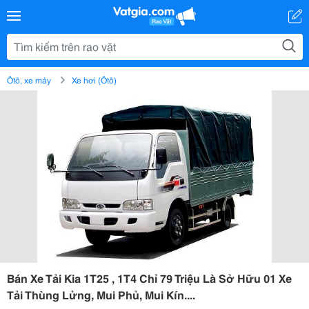
Ôtô, xe máy
Xe hơi (Ôtô)
Bán Xe Tải Kia 1T25 , 1T4 Chỉ 79 Triệu Là Sở Hữu 01 Xe
Tải Thùng Lửng, Mui Phủ, Mui Kín....