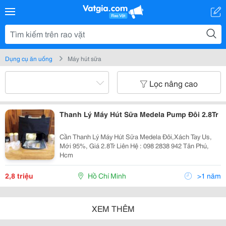
Dụng cụ ăn uống
Máy hút sữa
Lọc nâng cao
Thanh Lý Máy Hút Sữa Medela Pump Đôi 2.8Tr
Cần Thanh Lý Máy Hút Sữa Medela Đôi,Xách Tay Us,
Mới 95%, Giá 2.8Tr Liên Hệ : 098 2838 942 Tân Phú,
Hcm
2,8 triệu
Hồ Chí Minh
>1 năm
XEM THÊM