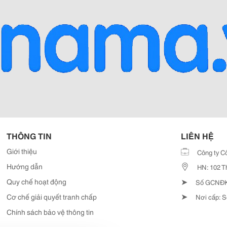
THÔNG TIN
LIÊN HỆ
Giới thiệu
Công ty C
Hướng dẫn
HN: 102 T
➤
Quy chế hoạt động
Số GCNĐKD
➤
Cơ chế giải quyết tranh chấp
Nơi cấp: S
Chính sách bảo vệ thông tin