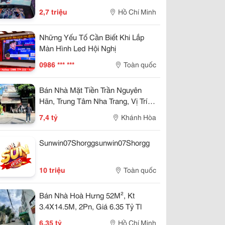
2,7 triệu
Hồ Chí Minh
Những Yếu Tố Cần Biết Khi Lắp
Màn Hình Led Hội Nghị
0986 *** ***
Toàn quốc
Bán Nhà Mặt Tiền Trần Nguyên
Hãn, Trung Tâm Nha Trang, Vị Trí
Kinh Doanh Đẹp, Giá 7,4 Tỷ
7,4 tỷ
Khánh Hòa
Sunwin07Shorggsunwin07Shorgg
10 triệu
Toàn quốc
Bán Nhà Hoà Hưng 52M², Kt
3.4X14.5M, 2Pn, Giá 6.35 Tỷ Tl
6,35 tỷ
Hồ Chí Minh