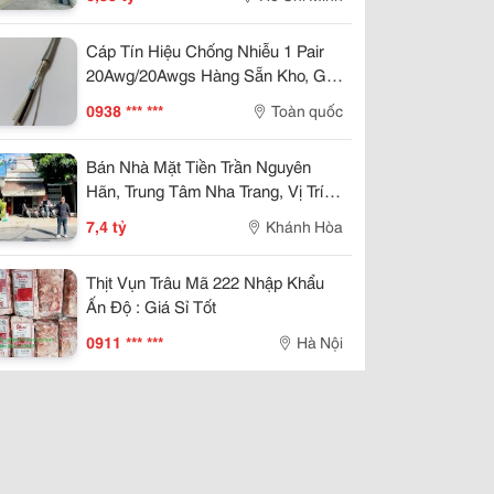
Cáp Tín Hiệu Chống Nhiễu 1 Pair
20Awg/20Awgs Hàng Sẵn Kho, Giá
Tốt Đà Nẵng, Huế
0938 *** ***
Toàn quốc
Bán Nhà Mặt Tiền Trần Nguyên
Hãn, Trung Tâm Nha Trang, Vị Trí
Kinh Doanh Đẹp, Giá 7,4 Tỷ
7,4 tỷ
Khánh Hòa
Thịt Vụn Trâu Mã 222 Nhập Khẩu
Ấn Độ : Giá Sỉ Tốt
0911 *** ***
Hà Nội