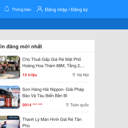
Đăng nhập / Đăng ký
Thông báo
in đăng mới nhất
Cho Thuê Gấp Giá Rẻ Mặt Phố
Hoàng Hoa Thám 88M, Tầng 2,
Mặt Tiền 4.2M, 15 Tr/Th Ba Đình.
15 triệu
Hà Nội
Sơn Hàng Hải Nippon- Giải Pháp
Bảo Vệ Tàu Biển Bền Bỉ
0914 *** ***
Toàn quốc
Thanh Lý Màn Hình Giá Rẻ Tân
Phú