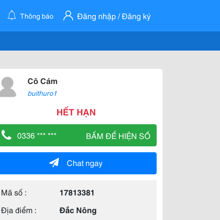
Đăng nhập / Đăng ký
Thông báo
Cô Cám
buithuro1
HẾT HẠN
0336 *** ***
BẤM ĐỂ HIỆN SỐ
Chat ngay
Mã số :
17813381
Địa điểm :
Đắc Nông