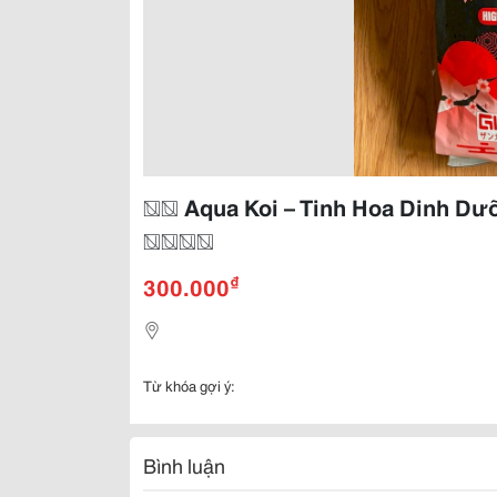
�� Aqua Koi – Tinh Hoa Dinh Dư
����
₫
300.000
Từ khóa gợi ý:
Bình luận