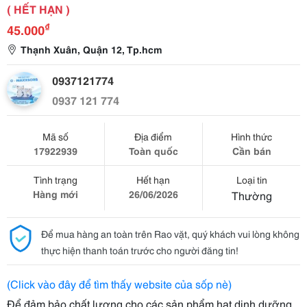
( HẾT HẠN )
₫
45.000
Thạnh Xuân, Quận 12, Tp.hcm
0937121774
0937 121 774
Mã số
Địa điểm
Hình thức
17922939
Toàn quốc
Cần bán
Tình trạng
Hết hạn
Loại tin
Hàng mới
26/06/2026
Thường
Để mua hàng an toàn trên Rao vặt, quý khách vui lòng không
thực hiện thanh toán trước cho người đăng tin!
(Click vào đây để tìm thấy website của sốp nè)
Để đảm bảo chất lượng cho các sản phẩm hạt dinh dưỡng,