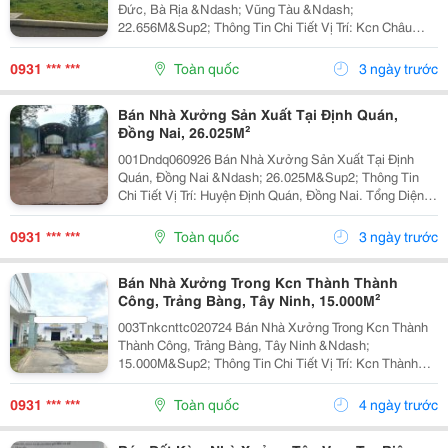
Đức, Bà Rịa &Ndash; Vũng Tàu &Ndash;
22.656M&Sup2; Thông Tin Chi Tiết Vị Trí: Kcn Châu
Đức, Tỉnh Bà Rịa &Ndash; Vũng Tàu. Tổng Diện Tích
Đất: 22.656M&Sup2; Diện Tích Sử Dụng Diện Tích Đất
0931 *** ***
Toàn quốc
3 ngày trước
Công...
Bán Nhà Xưởng Sản Xuất Tại Định Quán,
Đồng Nai, 26.025M²
001Dndq060926 Bán Nhà Xưởng Sản Xuất Tại Định
Quán, Đồng Nai &Ndash; 26.025M&Sup2; Thông Tin
Chi Tiết Vị Trí: Huyện Định Quán, Đồng Nai. Tổng Diện
Tích Đất: 26.025M&Sup2; Diện Tích Sử Dụng Tổng Diện
Tích Xây Dựng: 3.205M&Sup2; Nhà Xưởng Chính...
0931 *** ***
Toàn quốc
3 ngày trước
Bán Nhà Xưởng Trong Kcn Thành Thành
Công, Trảng Bàng, Tây Ninh, 15.000M²
003Tnkcnttc020724 Bán Nhà Xưởng Trong Kcn Thành
Thành Công, Trảng Bàng, Tây Ninh &Ndash;
15.000M&Sup2; Thông Tin Chi Tiết Vị Trí: Kcn Thành
Thành Công, Trảng Bàng, Tây Ninh. Tổng Diện Tích
Khuôn Viên: 15.000M&Sup2; Diện Tích Sử Dụng Tổng
0931 *** ***
Toàn quốc
4 ngày trước
Diện...