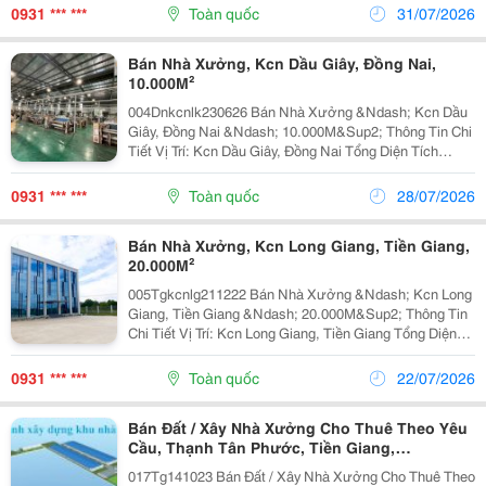
Dụng Tổng Diện Tích Xây Dựng: 2.248 M&Sup2;...
0931 *** ***
Toàn quốc
31/07/2026
Bán Nhà Xưởng, Kcn Dầu Giây, Đồng Nai,
10.000M²
004Dnkcnlk230626 Bán Nhà Xưởng &Ndash; Kcn Dầu
Giây, Đồng Nai &Ndash; 10.000M&Sup2; Thông Tin Chi
Tiết Vị Trí: Kcn Dầu Giây, Đồng Nai Tổng Diện Tích
Khuôn Viên: 10.000M&Sup2; Diện Tích Sử Dụng Tổng
Diện Tích Xây Dựng: 2.972M&Sup2; Nhà Xưởng 1:...
0931 *** ***
Toàn quốc
28/07/2026
Bán Nhà Xưởng, Kcn Long Giang, Tiền Giang,
20.000M²
005Tgkcnlg211222 Bán Nhà Xưởng &Ndash; Kcn Long
Giang, Tiền Giang &Ndash; 20.000M&Sup2; Thông Tin
Chi Tiết Vị Trí: Kcn Long Giang, Tiền Giang Tổng Diện
Tích Khuôn Viên: 20.000M&Sup2; Diện Tích Sử Dụng
Tổng Diện Tích Xây Dựng: 12.298M&Sup2; Nhà...
0931 *** ***
Toàn quốc
22/07/2026
Bán Đất / Xây Nhà Xưởng Cho Thuê Theo Yêu
Cầu, Thạnh Tân Phước, Tiền Giang,
103.246,2M²
017Tg141023 Bán Đất / Xây Nhà Xưởng Cho Thuê Theo