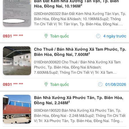
Bán Đất Kèm Nhà Xưởng Tân Vạn, Tp. Biên
Hòa, Đồng Nai, 10.196M²
026Dnbh260322 Bán Đất Kèm Nhà Xưởng Tân Vạn, Tp.
Biên Hòa, Đồng Nai &Ndash; 10.196M&Sup2; Thông
Tin Chi Tiết Vị Trí: Tân Vạn, Tp. Biên Hòa, Đồng Nai.
Tổng Diện Tích Đất: 10.196M&Sup2; Diện Tích Sử Dụng
Diện Tích Nhà Xưởng: 150M&Sup2; Hiện...
0931 *** ***
Toàn quốc
4 ngày trước
Cho Thuê / Bán Nhà Xưởng Xã Tam Phước, Tp.
Biên Hòa, Đồng Nai, 7.600M²
016Dnbh300620 Cho Thuê / Bán Nhà Xưởng Xã Tam
Phước, Tp. Biên Hòa, Đồng Nai &Ndash;
7.600M&Sup2; Thông Tin Chi Tiết Vị Trí: Xã Tam
Phước, Tp. Biên Hòa, Đồng Nai. Tổng Diện Tích Đất:
7.600M&Sup2; Diện Tích Sử Dụng Diện Tích Nhà
0931 *** ***
Toàn quốc
01/08/2026
Xưởng:...
Bán Nhà Xưởng Xã Phước Tân, Tp. Biên Hòa,
Đồng Nai, 2.248M²
009Dnbh190520 Bán Nhà Xưởng Xã Phước Tân, Tp.
Biên Hòa, Đồng Nai - 2.248 M&Sup2; Thông Tin Chi Tiết
Vị Trí: Xã Phước Tân, Tp. Biên Hòa, Đồng Nai. Tổng
Diện Tích Khuôn Viên: 5.000M&Sup2; Diện Tích Sử