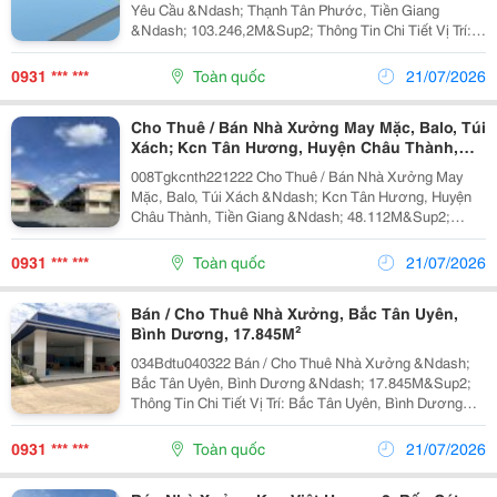
Yêu Cầu &Ndash; Thạnh Tân Phước, Tiền Giang
&Ndash; 103.246,2M&Sup2; Thông Tin Chi Tiết Vị Trí:
Mặt Tiền Huyện Lộ 41, Xã Thạnh Tân Phước, Tiền
Giang Tổng Diện Tích Khu Đất: 103.246,2M&Sup2;
0931 *** ***
Toàn quốc
21/07/2026
Diện...
Cho Thuê / Bán Nhà Xưởng May Mặc, Balo, Túi
Xách; Kcn Tân Hương, Huyện Châu Thành,
Tiền Giang; 48.112M²
008Tgkcnth221222 Cho Thuê / Bán Nhà Xưởng May
Mặc, Balo, Túi Xách &Ndash; Kcn Tân Hương, Huyện
Châu Thành, Tiền Giang &Ndash; 48.112M&Sup2;
Thông Tin Chi Tiết Vị Trí: Kcn Tân Hương, Huyện Châu
Thành, Tiền Giang Tổng Diện Tích Khuôn Viên:...
0931 *** ***
Toàn quốc
21/07/2026
Bán / Cho Thuê Nhà Xưởng, Bắc Tân Uyên,
Bình Dương, 17.845M²
034Bdtu040322 Bán / Cho Thuê Nhà Xưởng &Ndash;
Bắc Tân Uyên, Bình Dương &Ndash; 17.845M&Sup2;
Thông Tin Chi Tiết Vị Trí: Bắc Tân Uyên, Bình Dương
Tổng Diện Tích Khuôn Viên: 17.845M&Sup2; Diện Tích
Đất Skc: 15.241M&Sup2; Diện Tích Sử Dụng Tổng...
0931 *** ***
Toàn quốc
21/07/2026