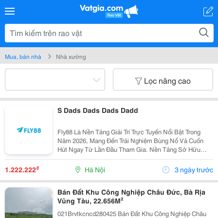
Mua, bán nhà
Nhà xưởng
Lọc nâng cao
S Dads Dads Dads Dadd
Fly88 Là Nền Tảng Giải Trí Trực Tuyến Nổi Bật Trong
Năm 2026, Mang Đến Trải Nghiệm Bùng Nổ Và Cuốn
Hút Ngay Từ Lần Đầu Tham Gia. Nền Tảng Sở Hữu
Thiết Kế Trực Quan, Hiệu Suất Vận Hành Nhanh Nhạy
Cùng Công Nghệ Bảo Mật Vững Chắc.
₫
1.222.222
Hà Nội
3 ngày trước
Bán Đất Khu Công Nghiệp Châu Đức, Bà Rịa
Vũng Tàu, 22.656M²
021Brvtkcncd280425 Bán Đất Khu Công Nghiệp Châu