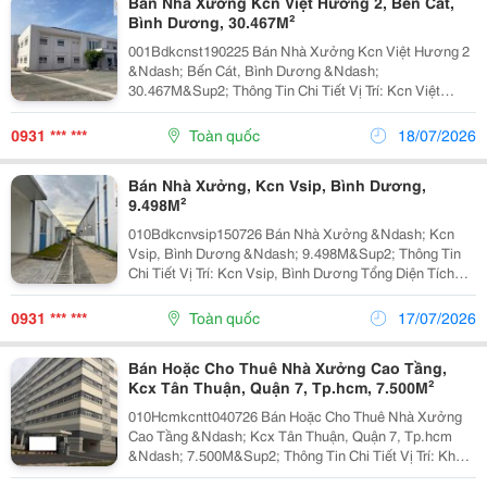
Bán Nhà Xưởng Kcn Việt Hương 2, Bến Cát,
Bình Dương, 30.467M²
001Bdkcnst190225 Bán Nhà Xưởng Kcn Việt Hương 2
&Ndash; Bến Cát, Bình Dương &Ndash;
30.467M&Sup2; Thông Tin Chi Tiết Vị Trí: Kcn Việt
Hương 2, Bến Cát, Bình Dương Tổng Diện Tích Khuôn
Viên: Khoảng 30.467M&Sup2; Diện Tích Sử Dụng Tổng
0931 *** ***
Toàn quốc
18/07/2026
Diện Tích...
Bán Nhà Xưởng, Kcn Vsip, Bình Dương,
9.498M²
010Bdkcnvsip150726 Bán Nhà Xưởng &Ndash; Kcn
Vsip, Bình Dương &Ndash; 9.498M&Sup2; Thông Tin
Chi Tiết Vị Trí: Kcn Vsip, Bình Dương Tổng Diện Tích
Khuôn Viên: 9.498M&Sup2; Diện Tích Sử Dụng Tổng
Diện Tích Xây Dựng: Khoảng 6.000M&Sup2; ...
0931 *** ***
Toàn quốc
17/07/2026
Bán Hoặc Cho Thuê Nhà Xưởng Cao Tầng,
Kcx Tân Thuận, Quận 7, Tp.hcm, 7.500M²
010Hcmkcntt040726 Bán Hoặc Cho Thuê Nhà Xưởng
Cao Tầng &Ndash; Kcx Tân Thuận, Quận 7, Tp.hcm
&Ndash; 7.500M&Sup2; Thông Tin Chi Tiết Vị Trí: Khu
Chế Xuất Tân Thuận, Quận 7, Tp.hcm Tổng Diện Tích