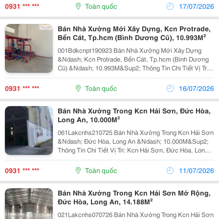
Khuôn Viên: 3.800M&Sup2; Diện Tích Sử Dụng Tổng...
0931 *** ***
Toàn quốc
17/07/2026
Bán Nhà Xưởng Mới Xây Dựng, Kcn Protrade,
Bến Cát, Tp.hcm (Bình Dương Cũ), 10.993M²
001Bdkcnpt190923 Bán Nhà Xưởng Mới Xây Dựng
&Ndash; Kcn Protrade, Bến Cát, Tp.hcm (Bình Dương
Cũ) &Ndash; 10.993M&Sup2; Thông Tin Chi Tiết Vị Trí:
Kcn Protrade, Bến Cát, Tp.hcm (Bình Dương Cũ) Tổng
Diện Tích Khuôn Viên: 10.993M&Sup2; Diện Tích...
0931 *** ***
Toàn quốc
16/07/2026
Bán Nhà Xưởng Trong Kcn Hải Sơn, Đức Hòa,
Long An, 10.000M²
061Lakcnhs210725 Bán Nhà Xưởng Trong Kcn Hải Sơn
&Ndash; Đức Hòa, Long An &Ndash; 10.000M&Sup2;
Thông Tin Chi Tiết Vị Trí: Kcn Hải Sơn, Đức Hòa, Long
An Tổng Diện Tích Khuôn Viên: 10.000M&Sup2; Diện
Tích Sử Dụng Tổng Diện Tích Xây Dựng:...
0931 *** ***
Toàn quốc
11/07/2026
Bán Nhà Xưởng Trong Kcn Hải Sơn Mở Rộng,
Đức Hòa, Long An, 14.188M²
021Lakcnhs070726 Bán Nhà Xưởng Trong Kcn Hải Sơn