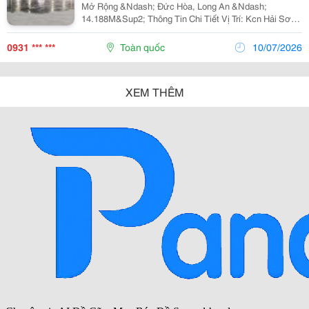
Mở Rộng &Ndash; Đức Hòa, Long An &Ndash;
14.188M&Sup2; Thông Tin Chi Tiết Vị Trí: Kcn Hải Sơn
Mở Rộng, Đức Hòa, Long An Tổng Diện Tích Khuôn
Viên: 14.188M&Sup2; Diện Tích Sử Dụng Tổng Diện
0931 *** ***
Toàn quốc
10/07/2026
Tích...
XEM THÊM