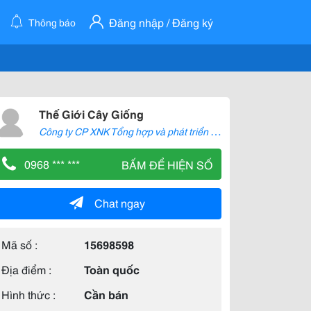
Đăng nhập / Đăng ký
Thông báo
Thế Giới Cây Giống
C
ông ty CP XNK Tổng hợp và phát triển Nông nghiệp Công nghệ cao
0968 *** ***
BẤM ĐỂ HIỆN SỐ
Chat ngay
Mã số :
15698598
Địa điểm :
Toàn quốc
Hình thức :
Cần bán