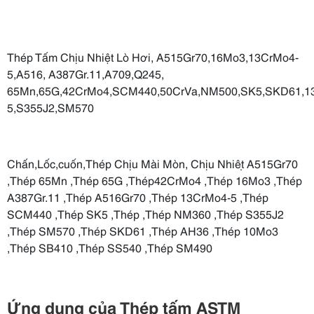
Thép Tấm Chịu Nhiệt Lò Hơi, A515Gr70,16Mo3,13CrMo4-
5,A516, A387Gr.11,A709,Q245,
65Mn,65G,42CrMo4,SCM440,50CrVa,NM500,SK5,SKD61,1
5,S355J2,SM570
Chấn,Lốc,cuốn,Thép Chịu Mài Mòn, Chịu Nhiệt A515Gr70
,Thép 65Mn ,Thép 65G ,Thép42CrMo4 ,Thép 16Mo3 ,Thép
A387Gr.11 ,Thép A516Gr70 ,Thép 13CrMo4-5 ,Thép
SCM440 ,Thép SK5 ,Thép ,Thép NM360 ,Thép S355J2
,Thép SM570 ,Thép SKD61 ,Thép AH36 ,Thép 10Mo3
,Thép SB410 ,Thép SS540 ,Thép SM490
Ứng dụng của Thép tấm ASTM