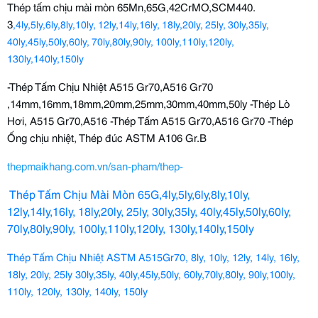
Thép tấm chịu mài mòn 65Mn,65G,42CrMO,SCM440. 
3
,4ly,5ly,6ly,8ly,10ly, 12ly,14ly,16ly, 18ly,20ly, 25ly, 30ly,35ly,
40ly,45ly,50ly,60ly, 70ly,80ly,90ly, 100ly,110ly,120ly,
130ly,140ly,150ly
-Thép Tấm Chịu Nhiệt A515 Gr70,A516 Gr70 
,14mm,16mm,18mm,20mm,25mm,30mm,40mm,50ly -Thép Lò 
Hơi, A515 Gr70,A516 -Thép Tấm A515 Gr70,A516 Gr70 -Thép 
Ống chịu nhiệt, Thép đúc ASTM A106 Gr.B
thepmaikhang.com.vn/san-pham/thep-
Thép Tấm Chịu Mài Mòn 65G,4ly,5ly,6ly,8ly,10ly,
12ly,14ly,16ly, 18ly,20ly, 25ly, 30ly,35ly, 40ly,45ly,50ly,60ly,
70ly,80ly,90ly, 100ly,110ly,120ly, 130ly,140ly,150ly
Thép Tấm Chịu Nhiệt ASTM A515Gr70, 8ly, 10ly, 12ly, 14ly, 16ly,
18ly, 20ly, 25ly 30ly,35ly, 40ly,45ly,50ly, 60ly,70ly,80ly, 90ly,100ly,
110ly, 120ly, 130ly, 140ly, 150ly