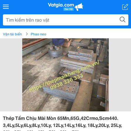
Vận tải biển
Phao neo
Thép Tấm Chịu Mài Mòn 65Mn,65G,42Crmo,Scm440.
3,4Ly,5Ly,6Ly,8Ly,10Ly, 12Ly,14Ly,16Ly, 18Ly,20Ly, 25Ly,