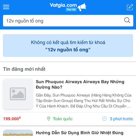
Không có kết quả tìm kiếm từ khoá
"12v nguồn tổ ong"
Tin đăng mới nhất
Sun Phuquoc Airways Airways Bay Những
Đường Nào?
Gần Đây, Sun Phuquoc Airways (Hãng Hàng Không Của
Tập Đoàn Sun Group) Đang Thu Hút Rất Nhiều Sự Chú
Ý Của Hành Khách. Để Đáp Ứng Nhu Cầu Di Chuyển Và
Du Lịch, Hãng Đang Liên Tục Mở Rộng Mạng Lưới Bay,
Kết Nối Trực Tiếp Phú Quốc Với Nhiều Tỉnh Thành...
₫
199.000
Toàn quốc
3 phút trước
Hướng Dẫn Sử Dụng Bình Giữ Nhiệt Đúng