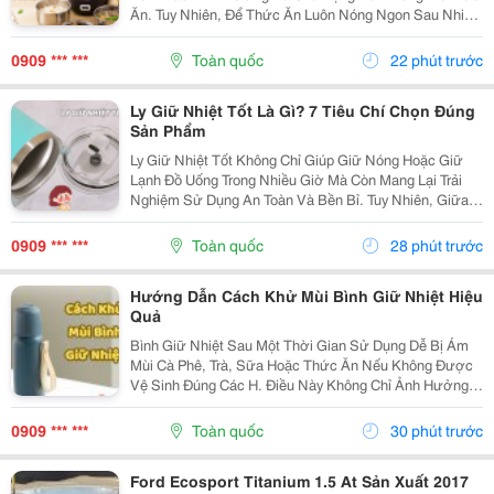
Ăn. Tuy Nhiên, Để Thức Ăn Luôn Nóng Ngon Sau Nhiều
Giờ, Việc Lựa Chọn Một Chiếc Hộp Cơm Giữ Nhiệt Nào
Tốt Là Điều Rất Quan Trọng. Bài Viết Dưới Đây Sẽ...
0909 *** ***
Toàn quốc
22 phút trước
Ly Giữ Nhiệt Tốt Là Gì? 7 Tiêu Chí Chọn Đúng
Sản Phẩm
Ly Giữ Nhiệt Tốt Không Chỉ Giúp Giữ Nóng Hoặc Giữ
Lạnh Đồ Uống Trong Nhiều Giờ Mà Còn Mang Lại Trải
Nghiệm Sử Dụng An Toàn Và Bền Bỉ. Tuy Nhiên, Giữa
Hàng Trăm Mẫu Mã Trên Thị Trường, Không Phải Sản
Phẩm Nào Cũng Đáp Ứng Được Chất Lượng Như Mong
0909 *** ***
Toàn quốc
28 phút trước
Đợi....
Hướng Dẫn Cách Khử Mùi Bình Giữ Nhiệt Hiệu
Quả
Bình Giữ Nhiệt Sau Một Thời Gian Sử Dụng Dễ Bị Ám
Mùi Cà Phê, Trà, Sữa Hoặc Thức Ăn Nếu Không Được
Vệ Sinh Đúng Các H. Điều Này Không Chỉ Ảnh Hưởng
Đến Hương Vị Đồ Uống Mà Còn Gây Mất Vệ Sinh. Hãy
Cùng Tìm Hiểu Những Cách Khử Mùi Bình Giữ Nhiệt
0909 *** ***
Toàn quốc
30 phút trước
Đơn...
Ford Ecosport Titanium 1.5 At Sản Xuất 2017