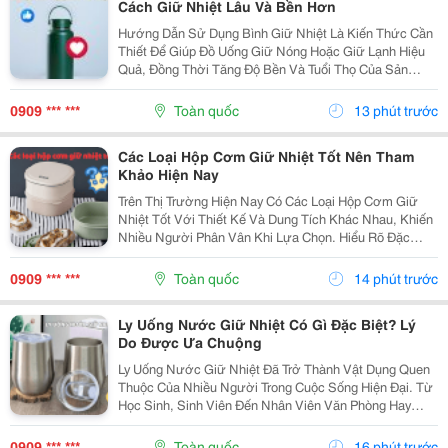
Cách Giữ Nhiệt Lâu Và Bền Hơn
Hướng Dẫn Sử Dụng Bình Giữ Nhiệt Là Kiến Thức Cần
Thiết Để Giúp Đồ Uống Giữ Nóng Hoặc Giữ Lạnh Hiệu
Quả, Đồng Thời Tăng Độ Bền Và Tuổi Thọ Của Sản
Phẩm. Trong Bài Viết Này, Cozycup Sẽ Chia Sẻ Cách Vệ
Sinh Bình Trước Khi Sử Dụng, Cách Dùng Đúng Mỗi...
0909 *** ***
Toàn quốc
13 phút trước
Các Loại Hộp Cơm Giữ Nhiệt Tốt Nên Tham
Khảo Hiện Nay
Trên Thị Trường Hiện Nay Có Các Loại Hộp Cơm Giữ
Nhiệt Tốt Với Thiết Kế Và Dung Tích Khác Nhau, Khiến
Nhiều Người Phân Vân Khi Lựa Chọn. Hiểu Rõ Đặc
Điểm Của Từng Loại Sẽ Giúp Bạn Dễ Dàng Tìm Được
Sản Phẩm Phù Hợp Với Nhu Cầu Sử Dụng Hằng Ngày.
0909 *** ***
Toàn quốc
14 phút trước
1....
Ly Uống Nước Giữ Nhiệt Có Gì Đặc Biệt? Lý
Do Được Ưa Chuộng
Ly Uống Nước Giữ Nhiệt Đã Trở Thành Vật Dụng Quen
Thuộc Của Nhiều Người Trong Cuộc Sống Hiện Đại. Từ
Học Sinh, Sinh Viên Đến Nhân Viên Văn Phòng Hay
Người Thường Xuyên Di Chuyển Đều Có Thể Sử Dụng
Để Mang Theo Đồ Uống Yêu Thích. Vậy Điều Gì Khiến
0909 *** ***
Toàn quốc
16 phút trước