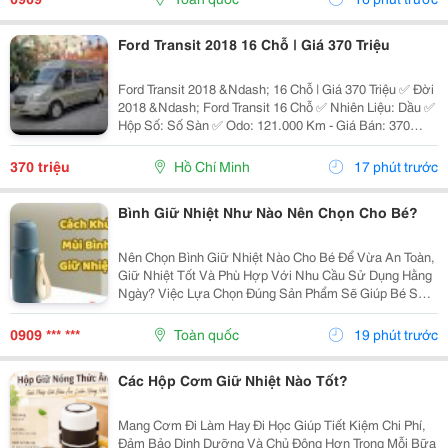
Ly...
Ford Transit 2018 16 Chỗ | Giá 370 Triệu
Ford Transit 2018 &Ndash; 16 Chỗ | Giá 370 Triệu ✅ Đời
2018 &Ndash; Ford Transit 16 Chỗ ✅ Nhiên Liệu: Dầu ✅
Hộp Số: Số Sàn ✅ Odo: 121.000 Km - Giá Bán: 370
Triệu - Xem Xe: 76/45/14 Đường 19, P. Linh Chiểu, Tp.
Thủ Đức Liên Hệ: 0352 507 269 Xe...
370 triệu
Hồ Chí Minh
17 phút trước
Bình Giữ Nhiệt Như Nào Nên Chọn Cho Bé?
Nên Chọn Bình Giữ Nhiệt Nào Cho Bé Để Vừa An Toàn,
Giữ Nhiệt Tốt Và Phù Hợp Với Nhu Cầu Sử Dụng Hằng
Ngày? Việc Lựa Chọn Đúng Sản Phẩm Sẽ Giúp Bé Sử
Dụng Thuận Tiện Hơn Và Cha Mẹ Cũng Yên Tâm Hơn.
Cùng Khám Phá 7 Tiêu Chí Quan Trọng Ngay Dưới Đây
0909 *** ***
Toàn quốc
19 phút trước
Để...
Các Hộp Cơm Giữ Nhiệt Nào Tốt?
Mang Cơm Đi Làm Hay Đi Học Giúp Tiết Kiệm Chi Phí,
Đảm Bảo Dinh Dưỡng Và Chủ Động Hơn Trong Mỗi Bữa