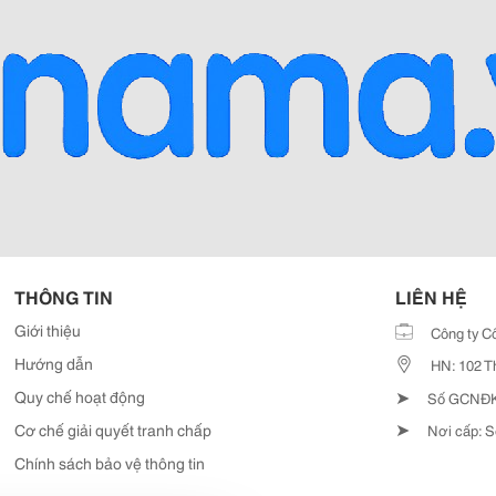
THÔNG TIN
LIÊN HỆ
Giới thiệu
Công ty C
Hướng dẫn
HN: 102 T
➤
Quy chế hoạt động
Số GCNĐKD
➤
Cơ chế giải quyết tranh chấp
Nơi cấp: S
Chính sách bảo vệ thông tin