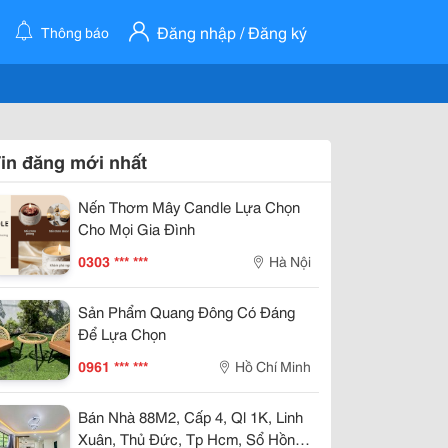
Đăng nhập / Đăng ký
Thông báo
in đăng mới nhất
Nến Thơm Mây Candle Lựa Chọn
Cho Mọi Gia Đình
0303 *** ***
Hà Nội
Sản Phẩm Quang Đông Có Đáng
Để Lựa Chọn
0961 *** ***
Hồ Chí Minh
Bán Nhà 88M2, Cấp 4, Ql 1K, Linh
Xuân, Thủ Đức, Tp Hcm, Sổ Hồng