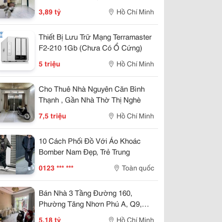
Riêng, Giá 3.89 Tỷ.
3,89 tỷ
Hồ Chí Minh
Thiết Bị Lưu Trữ Mạng Terramaster
F2-210 1Gb (Chưa Có Ổ Cứng)
5 triệu
Hồ Chí Minh
Cho Thuê Nhà Nguyên Căn Bình
Thạnh , Gần Nhà Thờ Thị Nghè
7,5 triệu
Hồ Chí Minh
10 Cách Phối Đồ Với Áo Khoác
Bomber Nam Đẹp, Trẻ Trung
0123 *** ***
Toàn quốc
Bán Nhà 3 Tầng Đường 160,
Phường Tăng Nhơn Phú A, Q9,
Thủ Đức, Tp Hcm. Dt 54M2, Sổ
5,18 tỷ
Hồ Chí Minh