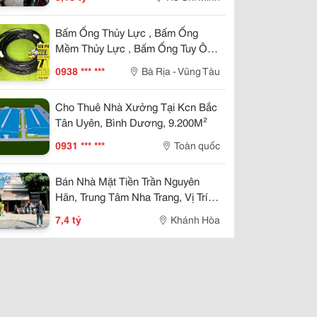
Hồng Riêng. Giá 5,18 Tỷ
Bấm Ống Thủy Lực , Bấm Ống
Mềm Thủy Lực , Bấm Ống Tuy Ô
Thủy Lực , Bấm Ống Thủy Lực Bọc
0938 *** ***
Bà Rịa - Vũng Tàu
Lưới , Bấm Ống Thủy Lực Koman ,
Bấm Ống Thủy Lực Italy , Bấm Ống
Cho Thuê Nhà Xưởng Tại Kcn Bắc
Thủy Lực 1Sn , Bấm Ống Thủy Lực
Tân Uyên, Bình Dương, 9.200M²
2Sn , Bấm Ống Thủy Lực 4Sn
0931 *** ***
Toàn quốc
Bán Nhà Mặt Tiền Trần Nguyên
Hãn, Trung Tâm Nha Trang, Vị Trí
Kinh Doanh Đẹp, Giá 7,4 Tỷ
7,4 tỷ
Khánh Hòa