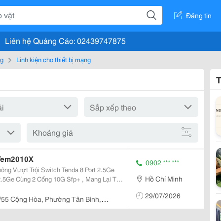
Đăng tin
Liên hệ Quảng Cáo: 02439747875
ng
Linh kiện cho thiết bị mạng
T
Khoảng giá
 Tem2010X
0902 *** ***
ch Tenda 8 Port 2.5Ge
Hồ Chí Minh
.5Ge Cùng 2 Cổng 10G Sfp+ , Mang Lại Tốc
 Nhiều Thiết Bị Hoạt Động Cùng Lúc. Với
29/07/2026
/55 Cộng Hòa, Phường Tân Bình,