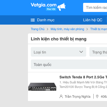
Danh mục
Liên hệ QC
Trang Chủ
Máy tính, máy văn phòng
Thiết bị mạ
Linh kiện cho thiết bị mạng
Switch Tenda 8 Port 2.5Ge
1. Hiệu Suất Mạnh Mẽ Với Băng Thông Vượt Trội Swit
Tem2010X Được Trang Bị 8 Cổng 2
Độ Truyền Tải Ổn Định Ngay Cả Khi
Băng Thông 80Gbps Và Tốc Độ...
Trần Trọng Nghĩa
406
Tp.hcm