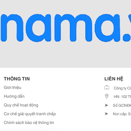
THÔNG TIN
LIÊN HỆ
Giới thiệu
Công ty C
Hướng dẫn
HN: 102 T
➤
Quy chế hoạt động
Số GCNĐKD
➤
Cơ chế giải quyết tranh chấp
Nơi cấp: S
Chính sách bảo vệ thông tin