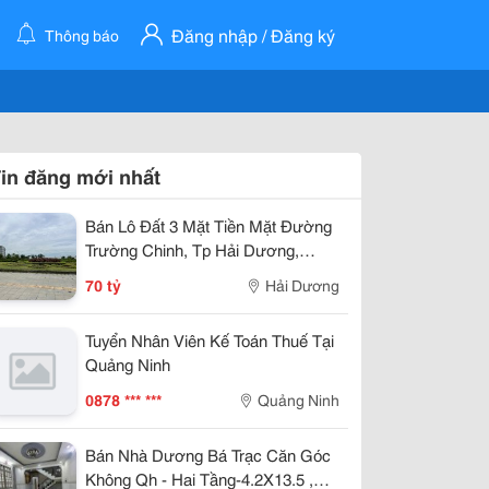
Đăng nhập / Đăng ký
Thông báo
in đăng mới nhất
Bán Lô Đất 3 Mặt Tiền Mặt Đường
Trường Chinh, Tp Hải Dương,
789M2, Lô Góc, Kd Tốt, Vị Trí Đẹp
70 tỷ
Hải Dương
Tuyển Nhân Viên Kế Toán Thuế Tại
Quảng Ninh
0878 *** ***
Quảng Ninh
Bán Nhà Dương Bá Trạc Căn Góc
Không Qh - Hai Tầng-4.2X13.5 ,