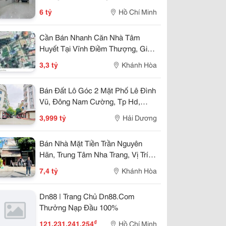
Nhỉnh 5 Tỷ
6 tỷ
Hồ Chí Minh
Cần Bán Nhanh Căn Nhà Tâm
Huyết Tại Vĩnh Điềm Thượng, Giá
Cực Tốt 3,3 Tỷ
3,3 tỷ
Khánh Hòa
Bán Đất Lô Góc 2 Mặt Phố Lê Đình
Vũ, Đông Nam Cường, Tp Hd,
57.25M2, Đường 13.5M, 3.X Tỷ
3,999 tỷ
Hải Dương
Bán Nhà Mặt Tiền Trần Nguyên
Hãn, Trung Tâm Nha Trang, Vị Trí
Kinh Doanh Đẹp, Giá 7,4 Tỷ
7,4 tỷ
Khánh Hòa
Dn88 | Trang Chủ Dn88.Com
Thưởng Nạp Đầu 100%
₫
121.231.241.254
Hồ Chí Minh