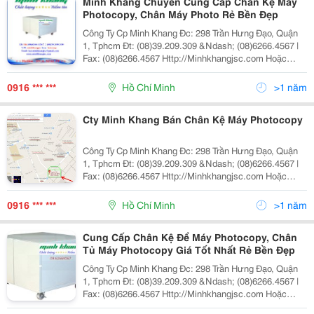
Minh Khang Chuyên Cung Cấp Chân Kệ Máy
Photocopy, Chân Máy Photo Rẻ Bền Đẹp
Công Ty Cp Minh Khang Đc: 298 Trần Hưng Đạo, Quận
1, Tphcm Đt: (08)39.209.309 &Ndash; (08)6266.4567 |
Fax: (08)6266.4567 Http://Minhkhangjsc.com Hoặc
Http://Minhkhangjsc.com.vn Nhanh + Hiệu Quả Cty Cp
Minh Khang Kinh Doanh, Dịch
0916 *** ***
Hồ Chí Minh
>1 năm
Cty Minh Khang Bán Chân Kệ Máy Photocopy
Công Ty Cp Minh Khang Đc: 298 Trần Hưng Đạo, Quận
1, Tphcm Đt: (08)39.209.309 &Ndash; (08)6266.4567 |
Fax: (08)6266.4567 Http://Minhkhangjsc.com Hoặc
Http://Minhkhangjsc.com.vn Nhanh + Hiệu Quả Cty Cp
Minh Khang Kinh Doanh, Dịch
0916 *** ***
Hồ Chí Minh
>1 năm
Cung Cấp Chân Kệ Để Máy Photocopy, Chân
Tủ Máy Photocopy Giá Tốt Nhất Rẻ Bền Đẹp
Công Ty Cp Minh Khang Đc: 298 Trần Hưng Đạo, Quận
1, Tphcm Đt: (08)39.209.309 &Ndash; (08)6266.4567 |
Fax: (08)6266.4567 Http://Minhkhangjsc.com Hoặc
Http://Minhkhangjsc.com.vn Nhanh + Hiệu Quả Cty Cp