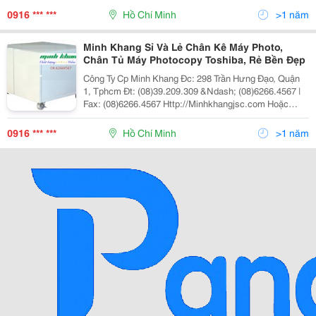
Minh Khang Kinh Doanh, Dịch
0916 *** ***
Hồ Chí Minh
>1 năm
Minh Khang Sỉ Và Lẻ Chân Kê Máy Photo,
Chân Tủ Máy Photocopy Toshiba, Rẻ Bền Đẹp
Công Ty Cp Minh Khang Đc: 298 Trần Hưng Đạo, Quận
1, Tphcm Đt: (08)39.209.309 &Ndash; (08)6266.4567 |
Fax: (08)6266.4567 Http://Minhkhangjsc.com Hoặc
Http://Minhkhangjsc.com.vn Nhanh + Hiệu Quả Cty Cp
Minh Khang Kinh Doanh, Dịch
0916 *** ***
Hồ Chí Minh
>1 năm