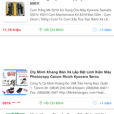
5501I
Cụm Trống Mk 6319 Sử Dụng Cho Máy Kyocera Taskalfa
5501I/ 4501I Cụm Mainternace Kit 6319 Bao Gồm : Cụm
Drum ( Trống ) Cụm Từ Cụm Sấy Trục Sạc Bánh Xe Lấy
Giấy Lá Lúa Dẫn Giấy Cụm Bánh Xe Lấy G
11,19 triệu
Hồ Chí Minh
>1 năm
Cty Minh Khang Bán Và Lắp Đặt Linh Kiện Máy
Photocopy Canon Ricoh Kyocera Xerox
Công Ty Cp Minh Khang Đc: 298 Trần Hưng Đạo, Quận
1, Tphcm Đt: (08)39.209.309 &Ndash; (08)6266.4567 |
Fax: (08)6266.4567 Http://Minhkhangjsc.com Hoặc
Http://Minhkhangjsc.com.vn Nhanh + Hiệu Quả Cty Cp
Minh Khang Kinh Doanh, Dịch
0916 *** ***
Hồ Chí Minh
>1 năm