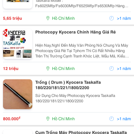
Taskalfa Model :
Fs6025Mfp/Fs6030Mfp/F6525Mfp/Fs6530Mfp Hàng
Chính Hãng : Kyocera Giao Hàng Tận Nơi Bảo Hành Chu
Đáo Nguyên Đai Nguyên Kiện
5,65 triệu
Hồ Chí Minh
>1 năm
Photocopy Kyocera Chính Hãng Giá Rẻ
Hiện Nay,Nghĩ Đến Máy Văn Phòng Nói Chung Và Máy
Photocopy Giá Rẻ Tại Tphcm Thì Có Rất Nhiều Hãng
Trên Thị Trường Cạnh Tranh Khóc Liệt, Mẫu Mã, Kiểu
Dáng Và Nhiều Người Tiêu Dùng Đang Dành Nhiều Sự
Quan Tâm Và Lựa Chọn Những Sản Phẩm Có Chất
12 triệu
Hồ Chí Minh
>1 năm
Lượng,...
Trống ( Drum ) Kyocera Taskalfa
180/220/181/221/1800/2200
Sử Dụng Cho Máy Photocopy Kyocera Taskalfa
180/220/181/221/1800/2200
₫
800.000
Hồ Chí Minh
>1 năm
Cụm Trống Máy Photocopy Kyocera Taskalfa