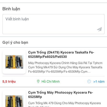
Bình luận
Gợi ý cho bạn
Cụm Trống (Dk479) Kyocera Taskalfa Fs-
6525Mfp/Fs6025/Fs6530
Máy Photocopy Kyocera Chính Hãng Giá Rẻ Tại Tphcm
Cụm Trống Mk479 Sử Dụng Cho Máy Kyocera Taskalfa
Fs-6025Mfp/ Fs-6525Mfp/Fs-6530Mfp Cụm
Mainternace Kit 479 ( Mk479) Bao Gồm : Cụm Drum (
Trống ) Cụm Từ Cụm Sấy Trục Sạc ...
5,5 triệu
Hồ Chí Minh
>1 năm
Cụm Trống Máy Photocopy Kyocera Fs-
6525Mfp
Cụm Trống Mk 479 Dùng Cho Máy Photocopy Kyocera