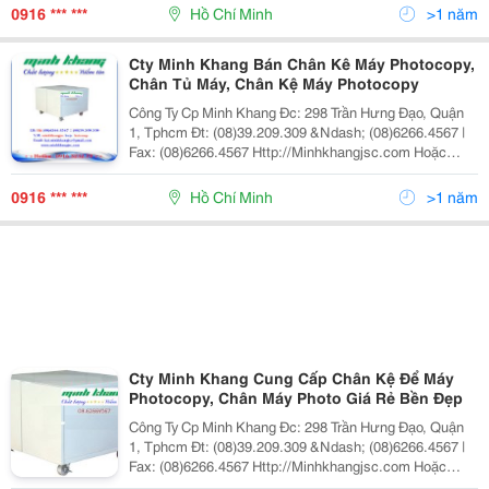
Minh Khang Kinh Doanh, Dịch
0916 *** ***
Hồ Chí Minh
>1 năm
Cty Minh Khang Bán Chân Kê Máy Photocopy,
Chân Tủ Máy, Chân Kệ Máy Photocopy
Công Ty Cp Minh Khang Đc: 298 Trần Hưng Đạo, Quận
1, Tphcm Đt: (08)39.209.309 &Ndash; (08)6266.4567 |
Fax: (08)6266.4567 Http://Minhkhangjsc.com Hoặc
Http://Minhkhangjsc.com.vn Nhanh + Hiệu Quả Cty Cp
Minh Khang Kinh Doanh, Dịch
0916 *** ***
Hồ Chí Minh
>1 năm
Cty Minh Khang Cung Cấp Chân Kệ Để Máy
Photocopy, Chân Máy Photo Giá Rẻ Bền Đẹp
Công Ty Cp Minh Khang Đc: 298 Trần Hưng Đạo, Quận
1, Tphcm Đt: (08)39.209.309 &Ndash; (08)6266.4567 |
Fax: (08)6266.4567 Http://Minhkhangjsc.com Hoặc
Http://Minhkhangjsc.com.vn Nhanh + Hiệu Quả Cty Cp