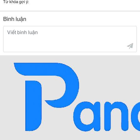
Từ khóa gợi ý:
Bình luận