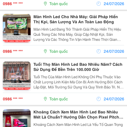
Nếu Cần Hình Ảnh Sắc Nét, Độ Sáng Cao, Góc...
0986 *** ***
Toàn quốc
24/07/2026
Màn Hình Led Cho Nhà Máy: Giải Pháp Hiển
Thị Kpi, Sản Lượng Và An Toàn Lao Động
Màn Hình Led Đang Trở Thành Giải Pháp Hiển Thị Hiệu
Quả Trong Các Nhà Máy, Giúp Cập Nhật Kpi, Sản
Lượng Và Các Thông Tin Vận Hành Theo Thời Gian
Thực. Nhờ Khả Năng Hiển Thị Rõ Nét Trên Diện Tích
Lớn, Người Quản Lý Và Nhân Sự Có Thể Nhanh Chóng
0986 *** ***
Toàn quốc
24/07/2026
Theo...
Tuổi Thọ Màn Hình Led Bao Nhiêu Năm? Cách
Sử Dụng Để Bền Trên 100.000 Giờ
Tuổi Thọ Của Màn Hình Led Không Chỉ Phụ Thuộc Vào
Chất Lượng Linh Kiện Mà Còn Bị Ảnh Hưởng Bởi Cách
Lắp Đặt, Môi Trường Sử Dụng Và Quy Trình Bảo Trì. Nếu
Được Vận Hành Đúng Cách, Màn Hình Led Có Thể Hoạt
Động Ổn Định Trên 100.000 Giờ, Giúp Tiết Kiệm...
0986 *** ***
Toàn quốc
24/07/2026
Khoảng Cách Xem Màn Hình Led Bao Nhiêu
Mét Là Chuẩn? Hướng Dẫn Chọn Pixel Pitch
Chính Xác
Khoảng Cách Xem Màn Hình Led Là Yếu Tố Quan Trọng