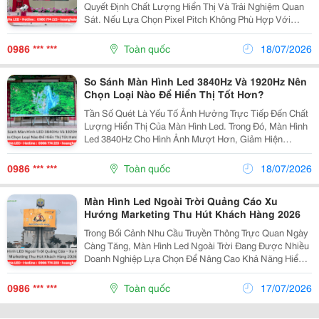
Quyết Định Chất Lượng Hiển Thị Và Trải Nghiệm Quan
Sát. Nếu Lựa Chọn Pixel Pitch Không Phù Hợp Với
Khoảng Cách Thực Tế, Hình Ảnh Có Thể Bị Rỗ, Thiếu
Sắc Nét Hoặc Gây Lãng Phí Chi Phí Đầu Tư. Vì Vậy,...
0986 *** ***
Toàn quốc
18/07/2026
So Sánh Màn Hình Led 3840Hz Và 1920Hz Nên
Chọn Loại Nào Để Hiển Thị Tốt Hơn?
Tần Số Quét Là Yếu Tố Ảnh Hưởng Trực Tiếp Đến Chất
Lượng Hiển Thị Của Màn Hình Led. Trong Đó, Màn Hình
Led 3840Hz Cho Hình Ảnh Mượt Hơn, Giảm Hiện
Tượng Nhấp Nháy Khi Quay Phim, Chụp Ảnh Và Phù
Hợp Với Các Không Gian Yêu Cầu Hiển Thị Chuyên
0986 *** ***
Toàn quốc
18/07/2026
Nghiệp....
Màn Hình Led Ngoài Trời Quảng Cáo Xu
Hướng Marketing Thu Hút Khách Hàng 2026
Trong Bối Cảnh Nhu Cầu Truyền Thông Trực Quan Ngày
Càng Tăng, Màn Hình Led Ngoài Trời Đang Được Nhiều
Doanh Nghiệp Lựa Chọn Để Nâng Cao Khả Năng Hiển
Thị Thông Tin Và Xây Dựng Hình Ảnh Thương Hiệu. Với
Độ Sáng Cao, Hình Ảnh Sắc Nét Và Khả Năng Hoạt...
0986 *** ***
Toàn quốc
17/07/2026