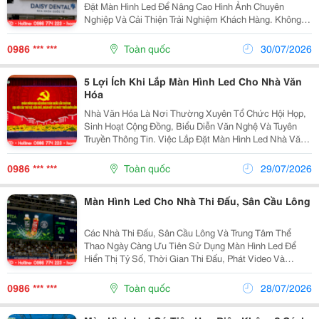
Đặt Màn Hình Led Để Nâng Cao Hình Ảnh Chuyên
Nghiệp Và Cải Thiện Trải Nghiệm Khách Hàng. Không
Chỉ Giúp Trình Chiếu Thông Tin, Video Giới Thiệu Dịch
Vụ Hay Hướng Dẫn Chăm Sóc Răng Miệng, Màn Hình
0986 *** ***
Toàn quốc
30/07/2026
Led...
5 Lợi Ích Khi Lắp Màn Hình Led Cho Nhà Văn
Hóa
Nhà Văn Hóa Là Nơi Thường Xuyên Tổ Chức Hội Họp,
Sinh Hoạt Cộng Đồng, Biểu Diễn Văn Nghệ Và Tuyên
Truyền Thông Tin. Việc Lắp Đặt Màn Hình Led Nhà Văn
Hóa Giúp Nâng Cao Chất Lượng Trình Chiếu, Hiển Thị
Hình Ảnh Sắc Nét, Hỗ Trợ Nhiều Nội Dung Như...
0986 *** ***
Toàn quốc
29/07/2026
Màn Hình Led Cho Nhà Thi Đấu, Sân Cầu Lông
Các Nhà Thi Đấu, Sân Cầu Lông Và Trung Tâm Thể
Thao Ngày Càng Ưu Tiên Sử Dụng Màn Hình Led Để
Hiển Thị Tỷ Số, Thời Gian Thi Đấu, Phát Video Và
Truyền Tải Thông Tin Đến Khán Giả. So Với Bảng Điểm
Truyền Thống, Màn Hình Led Có Khả Năng Hiển Thị Rõ
0986 *** ***
Toàn quốc
28/07/2026
Nét,...