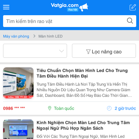
Máy văn phòng
Màn hình LED
Lọc nâng cao
Tiêu Chuẩn Chọn Màn Hình Led Cho Trung
Tâm Điều Hành Hiện Đại
Trung Tâm Điều Hành Là Nơi Tập Trung Và Hiển Thị
Nhiều Nguồn Dữ Liệu Quan Trọng Như Camera Giám
Sát, Dashboard, Bản Đồ Số Hay Báo Cáo Thời Gian
Thực. Vì Vậy, Việc Lựa Chọn Màn Hình Led Phù Hợp Sẽ
Ảnh Hưởng Trực Tiếp Đến Hiệu Quả Giám Sát Và Khả
0986 *** ***
Toàn quốc
2 giờ trước
Năng...
Kinh Nghiệm Chọn Màn Led Cho Trung Tâm
Ngoại Ngữ Phù Hợp Ngân Sách
Đối Với Các Trung Tâm Ngoại Ngữ, Màn Hình Led