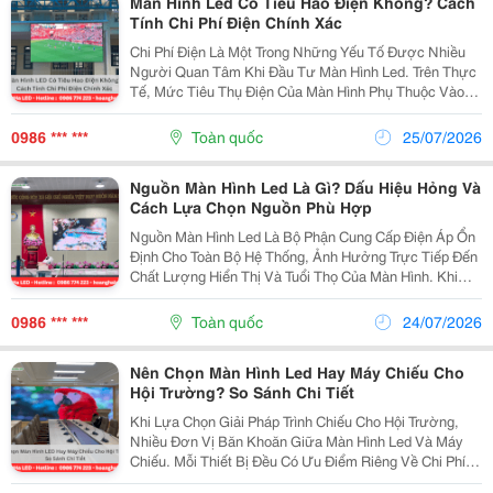
Màn Hình Led Có Tiêu Hao Điện Không? Cách
Tính Chi Phí Điện Chính Xác
Chi Phí Điện Là Một Trong Những Yếu Tố Được Nhiều
Người Quan Tâm Khi Đầu Tư Màn Hình Led. Trên Thực
Tế, Mức Tiêu Thụ Điện Của Màn Hình Phụ Thuộc Vào
Diện Tích, Độ Sáng, Loại Led Và Thời Gian Sử Dụng.
Nếu Tính Toán Đúng Công Suất Và Lựa Chọn Cấu
0986 *** ***
Toàn quốc
25/07/2026
Hình...
Nguồn Màn Hình Led Là Gì? Dấu Hiệu Hỏng Và
Cách Lựa Chọn Nguồn Phù Hợp
Nguồn Màn Hình Led Là Bộ Phận Cung Cấp Điện Áp Ổn
Định Cho Toàn Bộ Hệ Thống, Ảnh Hưởng Trực Tiếp Đến
Chất Lượng Hiển Thị Và Tuổi Thọ Của Màn Hình. Khi
Nguồn Gặp Sự Cố, Màn Hình Có Thể Xuất Hiện Hiện
Tượng Nhấp Nháy, Mất Sáng Từng Vùng, Không Lên...
0986 *** ***
Toàn quốc
24/07/2026
Nên Chọn Màn Hình Led Hay Máy Chiếu Cho
Hội Trường? So Sánh Chi Tiết
Khi Lựa Chọn Giải Pháp Trình Chiếu Cho Hội Trường,
Nhiều Đơn Vị Băn Khoăn Giữa Màn Hình Led Và Máy
Chiếu. Mỗi Thiết Bị Đều Có Ưu Điểm Riêng Về Chi Phí,
Chất Lượng Hiển Thị Và Phạm Vi Ứng Dụng. Tuy Nhiên,