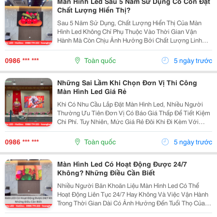
Màn Hình Led Sau 5 Năm Sử Dụng Có Còn Đạt
Chất Lượng Hiển Thị?
Sau 5 Năm Sử Dụng, Chất Lượng Hiển Thị Của Màn
Hình Led Không Chỉ Phụ Thuộc Vào Thời Gian Vận
Hành Mà Còn Chịu Ảnh Hưởng Bởi Chất Lượng Linh
Kiện, Môi Trường Lắp Đặt Và Cách Bảo Trì. Nếu Được
Thi Công Đúng Kỹ Thuật, Sử Dụng Linh Kiện Đạt Tiêu
0986 *** ***
Toàn quốc
5 ngày trước
Chuẩn...
Những Sai Lầm Khi Chọn Đơn Vị Thi Công
Màn Hình Led Giá Rẻ
Khi Có Nhu Cầu Lắp Đặt Màn Hình Led, Nhiều Người
Thường Ưu Tiên Đơn Vị Có Báo Giá Thấp Để Tiết Kiệm
Chi Phí. Tuy Nhiên, Mức Giá Rẻ Đôi Khi Đi Kèm Với
Những Rủi Ro Như Sử Dụng Linh Kiện Kém Chất
Lượng, Quy Trình Thi Công Thiếu Chuyên Nghiệp, Hình
0986 *** ***
Toàn quốc
5 ngày trước
Ảnh...
Màn Hình Led Có Hoạt Động Được 24/7
Không? Những Điều Cần Biết
Nhiều Người Băn Khoăn Liệu Màn Hình Led Có Thể
Hoạt Động Liên Tục 24/7 Hay Không Và Việc Vận Hành
Trong Thời Gian Dài Có Ảnh Hưởng Đến Tuổi Thọ Của
Thiết Bị. Thực Tế, Các Dòng Màn Hình Led Chất Lượng