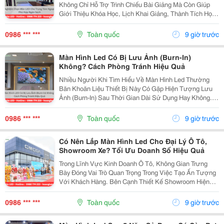
Không Chỉ Hỗ Trợ Trình Chiếu Bài Giảng Mà Còn Giúp
Giới Thiệu Khóa Học, Lịch Khai Giảng, Thành Tích Học
Viên Và Các Thông Tin Cần Thiết Một Cách Trực Quan.
Tuy Nhiên, Để Tối Ưu Chi Phí Đầu Tư, Việc Lựa...
0986 *** ***
Toàn quốc
9 giờ trước
Màn Hình Led Có Bị Lưu Ảnh (Burn-In)
Không? Cách Phòng Tránh Hiệu Quả
Nhiều Người Khi Tìm Hiểu Về Màn Hình Led Thường
Băn Khoăn Liệu Thiết Bị Này Có Gặp Hiện Tượng Lưu
Ảnh (Burn-In) Sau Thời Gian Dài Sử Dụng Hay Không.
Trên Thực Tế, Công Nghệ Màn Hình Led Hiện Đại Có
Khả Năng Hạn Chế Tình Trạng Này Rất Tốt Nếu Được
0986 *** ***
Toàn quốc
9 giờ trước
Lựa...
Có Nên Lắp Màn Hình Led Cho Đại Lý Ô Tô,
Showroom Xe? Tối Ưu Doanh Số Hiệu Quả
Trong Lĩnh Vực Kinh Doanh Ô Tô, Không Gian Trưng
Bày Đóng Vai Trò Quan Trọng Trong Việc Tạo Ấn Tượng
Với Khách Hàng. Bên Cạnh Thiết Kế Showroom Hiện
Đại, Màn Hình Led Đang Được Nhiều Đại Lý Lựa Chọn
Để Trình Chiếu Hình Ảnh Xe, Video Giới Thiệu Công...
0986 *** ***
Toàn quốc
9 giờ trước