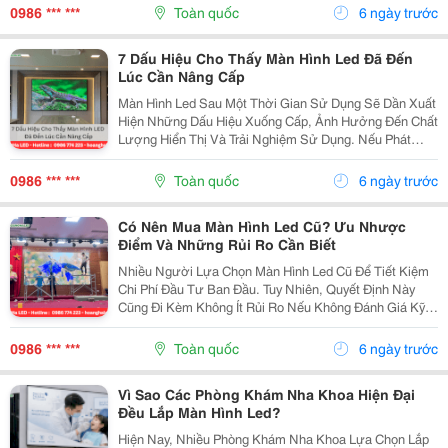
Cao Được Thiết Kế Để Hoạt Động Ổn Định Trong Thời...
0986 *** ***
Toàn quốc
6 ngày trước
7 Dấu Hiệu Cho Thấy Màn Hình Led Đã Đến
Lúc Cần Nâng Cấp
Màn Hình Led Sau Một Thời Gian Sử Dụng Sẽ Dần Xuất
Hiện Những Dấu Hiệu Xuống Cấp, Ảnh Hưởng Đến Chất
Lượng Hiển Thị Và Trải Nghiệm Sử Dụng. Nếu Phát
Hiện Sớm, Bạn Có Thể Chủ Động Lên Kế Hoạch Nâng
Cấp Để Tránh Gián Đoạn Trong Quá Trình Vận Hành. ...
0986 *** ***
Toàn quốc
6 ngày trước
Có Nên Mua Màn Hình Led Cũ? Ưu Nhược
Điểm Và Những Rủi Ro Cần Biết
Nhiều Người Lựa Chọn Màn Hình Led Cũ Để Tiết Kiệm
Chi Phí Đầu Tư Ban Đầu. Tuy Nhiên, Quyết Định Này
Cũng Đi Kèm Không Ít Rủi Ro Nếu Không Đánh Giá Kỹ
Về Chất Lượng, Tuổi Thọ Và Nguồn Gốc Thiết Bị. Màn
Hình Led Đã Qua Sử Dụng Có Thể Gặp Các Vấn Đề...
0986 *** ***
Toàn quốc
6 ngày trước
Vì Sao Các Phòng Khám Nha Khoa Hiện Đại
Đều Lắp Màn Hình Led?
Hiện Nay, Nhiều Phòng Khám Nha Khoa Lựa Chọn Lắp