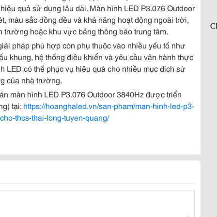
hiệu quả sử dụng lâu dài. Màn hình LED P3.076 Outdoor
t, màu sắc đồng đều và khả năng hoạt động ngoài trời,
ân trường hoặc khu vực bảng thông báo trung tâm.
 giải pháp phù hợp còn phụ thuộc vào nhiều yếu tố như
 cấu khung, hệ thống điều khiển và yêu cầu vận hành thực
ình LED có thể phục vụ hiệu quả cho nhiều mục đích sử
ng của nhà trường.
dự án màn hình LED P3.076 Outdoor 3840Hz được triển
g) tại:
https://hoanghaled.vn/san-pham/man-hinh-led-p3-
cho-thcs-thai-long-tuyen-quang/