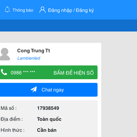
Đăng nhập / Đăng ký
Thông báo
Cong Trung Tt
Lambienled
0986 *** ***
BẤM ĐỂ HIỆN SỐ
Chat ngay
Mã số :
17938549
Địa điểm :
Toàn quốc
Hình thức :
Cần bán