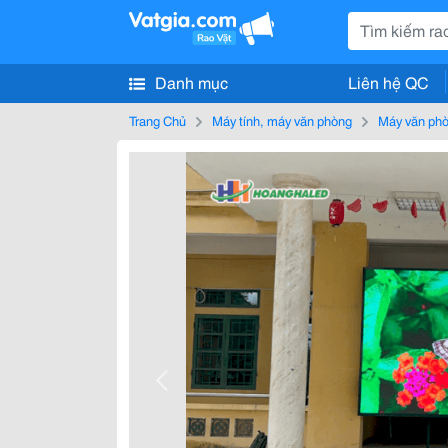
Danh mục
Liên hệ QC
Trang Chủ
Máy tính, máy văn phòng
Máy văn ph