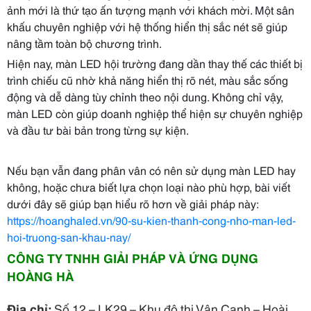
ảnh mới là thứ tạo ấn tượng mạnh với khách mời. Một sân
khấu chuyên nghiệp với hệ thống hiển thị sắc nét sẽ giúp
nâng tầm toàn bộ chương trình.
Hiện nay, màn LED hội trường đang dần thay thế các thiết bị
trình chiếu cũ nhờ khả năng hiển thị rõ nét, màu sắc sống
động và dễ dàng tùy chỉnh theo nội dung. Không chỉ vậy,
màn LED còn giúp doanh nghiệp thể hiện sự chuyên nghiệp
và đầu tư bài bản trong từng sự kiện.
Nếu bạn vẫn đang phân vân có nên sử dụng màn LED hay
không, hoặc chưa biết lựa chọn loại nào phù hợp, bài viết
dưới đây sẽ giúp bạn hiểu rõ hơn về giải pháp này:
https://hoanghaled.vn/90-su-kien-thanh-cong-nho-man-led-
hoi-truong-san-khau-nay/
CÔNG TY TNHH GIẢI PHÁP VÀ ỨNG DỤNG
HOÀNG HÀ
Địa chỉ:
Số 12 – LK29 – Khu đô thị Vân Canh – Hoài