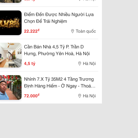
Điểm Đến Được Nhiều Người Lựa
Chọn Để Trải Nghiệm
₫
22.222
Toàn quốc
Cần Bán Nhà 4,5 Tỷ P. Trần D
Hưng, Phường Yên Hoà, Hà Nội
4,5 tỷ
Hà Nội
Nhỉnh 7.X Tỷ 35M2 4 Tầng Trương
Định Hàng Hiếm - Ở Ngay - Thoáng
Trước Sau. Sổ Đỏ Cất Két
₫
72.000
Hà Nội