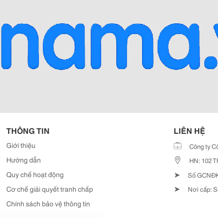
THÔNG TIN
LIÊN HỆ
Giới thiệu
Công ty C
Hướng dẫn
HN: 102 T
➤
Quy chế hoạt động
Số GCNĐKD
➤
Cơ chế giải quyết tranh chấp
Nơi cấp: S
Chính sách bảo vệ thông tin