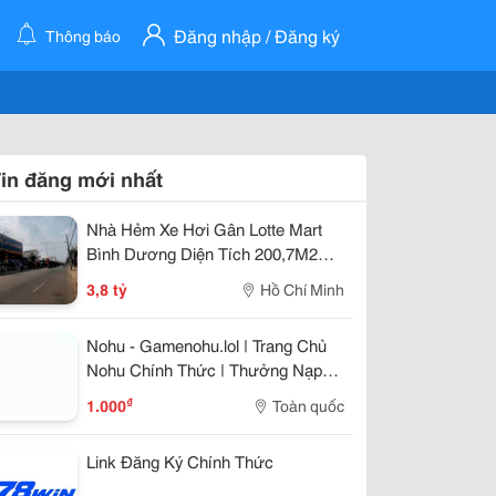
Đăng nhập / Đăng ký
Thông báo
in đăng mới nhất
Nhà Hẻm Xe Hơi Gân Lotte Mart
Bình Dương Diện Tích 200,7M2
Giá 3Ty800
3,8 tỷ
Hồ Chí Minh
Nohu - Gamenohu.lol | Trang Chủ
Nohu Chính Thức | Thưởng Nạp
100%
₫
1.000
Toàn quốc
Link Đăng Ký Chính Thức