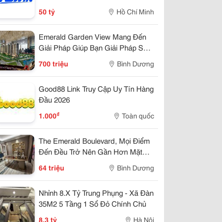
50 tỷ
Hồ Chí Minh
Emerald Garden View Mang Đến
Giải Pháp Giúp Bạn Giải Pháp Sở
Hửu Chỉ 7Tr/Tháng
700 triệu
Bình Dương
Good88 Link Truy Cập Uy Tín Hàng
Đầu 2026
₫
1.000
Toàn quốc
The Emerald Boulevard, Mọi Điểm
Đến Đều Trở Nên Gần Hơn Mặt
Tiền Quốc Lộ 13
64 triệu
Bình Dương
Nhỉnh 8.X Tỷ Trung Phụng - Xã Đàn
35M2 5 Tầng 1 Sổ Đỏ Chính Chủ
8,3 tỷ
Hà Nội