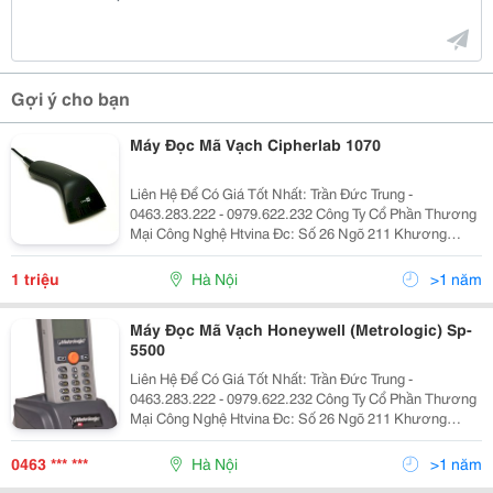
Gợi ý cho bạn
Máy Đọc Mã Vạch Cipherlab 1070
Liên Hệ Để Có Giá Tốt Nhất: Trần Đức Trung -
0463.283.222 - 0979.622.232 Công Ty Cổ Phần Thương
Mại Công Nghệ Htvina Đc: Số 26 Ngõ 211 Khương
Trung &Ndash; Thanh Xuân &Ndash; Hà Nội Yahoo
:Htvinakd3 Http ://Www.sieuthiht.com Trụ Sở Chính:
1 triệu
Hà Nội
>1 năm
Máy Đọc Mã Vạch Honeywell (Metrologic) Sp-
5500
Liên Hệ Để Có Giá Tốt Nhất: Trần Đức Trung -
0463.283.222 - 0979.622.232 Công Ty Cổ Phần Thương
Mại Công Nghệ Htvina Đc: Số 26 Ngõ 211 Khương
Trung &Ndash; Thanh Xuân &Ndash; Hà Nội Yahoo
:Htvinakd3 Http ://Www.sieuthiht.com Trụ Sở Chính:
0463 *** ***
Hà Nội
>1 năm