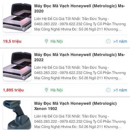
Máy Đọc Mã Vạch Honeywell (Metrologic) Ms-
2020
Liên Hệ Để Có Giá Tốt Nhất: Trần Đức Trung -
0463.283.222 - 0979.622.232 Công Ty Cổ Phần Thương
Mại Công Nghệ Htvina Đc: Số 26 Ngõ 211 Khương
Trung &Ndash; Thanh Xuân &Ndash; Hà Nội Yahoo
:Htvinakd3 Http ://Www.sieuthiht.com Trụ Sở Chính:
19,5 triệu
Hà Nội
>1 năm
Máy Đọc Mã Vạch Honeywell (Metrologic) Ms-
2022
Liên Hệ Để Có Giá Tốt Nhất: Trần Đức Trung -
0463.283.222 - 0979.622.232 Công Ty Cổ Phần Thương
Mại Công Nghệ Htvina Đc: Số 26 Ngõ 211 Khương
Trung &Ndash; Thanh Xuân &Ndash; Hà Nội Yahoo
:Htvinakd3 Http ://Www.sieuthiht.com Trụ Sở Chính:
1,895 triệu
Hà Nội
>1 năm
Máy Đọc Mã Vạch Honeywell (Metrologic)
Xenon 1902
Liên Hệ Để Có Giá Tốt Nhất: Trần Đức Trung -
0463.283.222 - 0979.622.232 Công Ty Cổ Phần Thương
Mại Công Nghệ Htvina Đc: Số 26 Ngõ 211 Khương