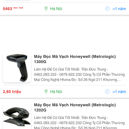
Trung &Ndash; Thanh Xuân &Ndash; Hà Nội Yahoo
:Htvinakd3 Http ://Www.sieuthiht.com Trụ Sở Chính:
0463 *** ***
Hà Nội
>1 năm
Máy Đọc Mã Vạch Honeywell (Metrologic)
1300G
Liên Hệ Để Có Giá Tốt Nhất: Trần Đức Trung -
0463.283.222 - 0979.622.232 Công Ty Cổ Phần Thương
Mại Công Nghệ Htvina Đc: Số 26 Ngõ 211 Khương
Trung &Ndash; Thanh Xuân &Ndash; Hà Nội Yahoo
:Htvinakd3 Http ://Www.sieuthiht.com Trụ Sở Chính:
2,85 triệu
Hà Nội
>1 năm
Máy Đọc Mã Vạch Honeywell (Metrologic)
1202G
Liên Hệ Để Có Giá Tốt Nhất: Trần Đức Trung -
0463.283.222 - 0979.622.232 Công Ty Cổ Phần Thương
Mại Công Nghệ Htvina Đc: Số 26 Ngõ 211 Khương