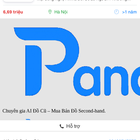
Trung &Ndash; Thanh Xuân &Ndash; Hà Nội Yahoo
:Htvinakd3 Http ://Www.sieuthiht.com Trụ Sở Chính:
6,69 triệu
Hà Nội
>1 năm
Hỗ trợ