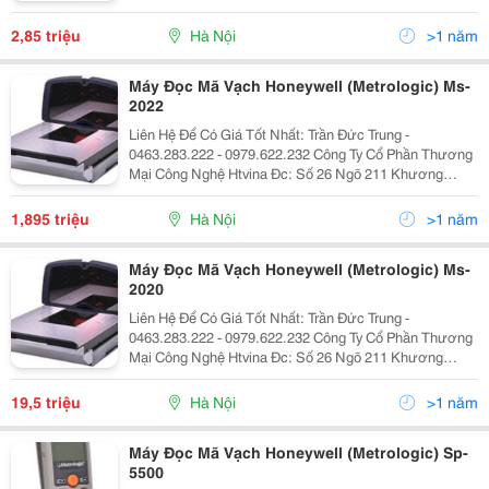
Trung &Ndash; Thanh Xuân &Ndash; Hà Nội Yahoo
:Htvinakd3 Http ://Www.sieuthiht.com Trụ Sở Chính:
2,85 triệu
Hà Nội
>1 năm
Máy Đọc Mã Vạch Honeywell (Metrologic) Ms-
2022
Liên Hệ Để Có Giá Tốt Nhất: Trần Đức Trung -
0463.283.222 - 0979.622.232 Công Ty Cổ Phần Thương
Mại Công Nghệ Htvina Đc: Số 26 Ngõ 211 Khương
Trung &Ndash; Thanh Xuân &Ndash; Hà Nội Yahoo
:Htvinakd3 Http ://Www.sieuthiht.com Trụ Sở Chính:
1,895 triệu
Hà Nội
>1 năm
Máy Đọc Mã Vạch Honeywell (Metrologic) Ms-
2020
Liên Hệ Để Có Giá Tốt Nhất: Trần Đức Trung -
0463.283.222 - 0979.622.232 Công Ty Cổ Phần Thương
Mại Công Nghệ Htvina Đc: Số 26 Ngõ 211 Khương
Trung &Ndash; Thanh Xuân &Ndash; Hà Nội Yahoo
:Htvinakd3 Http ://Www.sieuthiht.com Trụ Sở Chính:
19,5 triệu
Hà Nội
>1 năm
Máy Đọc Mã Vạch Honeywell (Metrologic) Sp-
5500