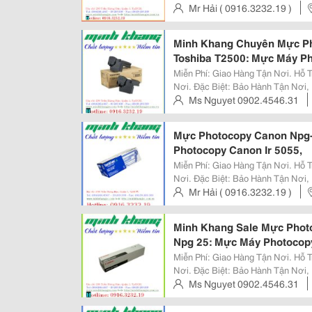
Máy Photocopy. Công Ty Cp Tm Sx Dv Tbvp Minh Khang Địa Chỉ : 298 Trần
Mr Hải ( 0916.3232.19 )
Hưng Đạo,
Trinh, Q.1, Tp Hcm, Viet Nam
Minh Khang Chuyên Mực Ph
Toshiba T2500: Mực Máy P
Miễn Phí: Giao Hàng Tận Nơi. Hỗ Trợ: Lắp Đặt, Hướng Dẫn Cách Sử Dụng Tận
Nơi. Đặc Biệt: Bảo Hành Tận Nơi, Bảo Trì Miễn Phí Không Thời Hạn Đối Với
Máy Photocopy. Công Ty Cp Tm Sx Dv Tbvp Minh Khang Địa Chỉ : 298 Trần
Ms Nguyet 0902.4546.31
Hưng Đạo,
Trinh, Q.1, Tp Hcm, Viet Nam
Mực Photocopy Canon Npg-
Photocopy Canon Ir 5055,
Miễn Phí: Giao Hàng Tận Nơi. Hỗ Trợ: Lắp Đặt, Hướng Dẫn Cách Sử Dụng Tận
Nơi. Đặc Biệt: Bảo Hành Tận Nơi, Bảo Trì Miễn Phí Không Thời Hạn Đối Với
Máy Photocopy. Công Ty Cp Tm Sx Dv Tbvp Minh Khang Địa Chỉ : 298 Trần
Mr Hải ( 0916.3232.19 )
Hưng Đạo,
Trinh, Q.1, Tp Hcm, Viet Nam
Minh Khang Sale Mực Phot
Npg 25: Mực Máy Photocop
Miễn Phí: Giao Hàng Tận Nơi. Hỗ Trợ: Lắp Đặt, Hướng Dẫn Cách Sử Dụng Tận
Nơi. Đặc Biệt: Bảo Hành Tận Nơi, Bảo Trì Miễn Phí Không Thời Hạn Đối Với
Máy Photocopy. Công Ty Cp Tm Sx Dv Tbvp Minh Khang Địa Chỉ : 298 Trần
Ms Nguyet 0902.4546.31
Hưng Đạo,
Trinh, Q.1, Tp Hcm, Viet Nam