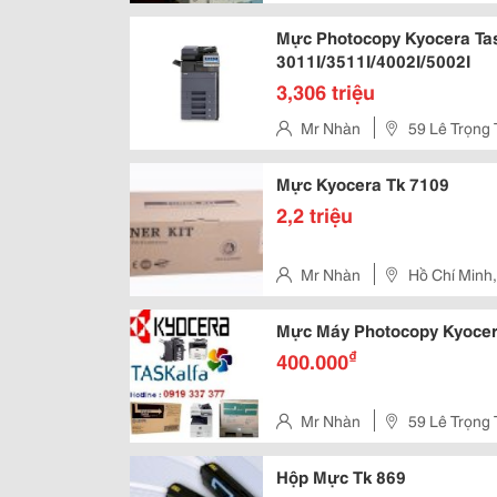
Mực Photocopy Kyocera Tas
3011I/3511I/4002I/5002I
3,306 triệu
Mr Nhàn
59 Lê Trọng 
Mực Kyocera Tk 7109
2,2 triệu
Mr Nhàn
Hồ Chí Minh,
Mực Máy Photocopy Kyocer
₫
400.000
Mr Nhàn
59 Lê Trọng 
Hộp Mực Tk 869