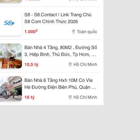
S8 - S8.Contact | Link Trang Chủ
S8 Com Chính Thức 2026
₫
1.000
Toàn quốc
Bán Nhà 4 Tầng, 80M2 , Đường Số
3, Hiệp Bình, Thủ Đức, Tp Hcm, Sổ
Hồng Riêng, Giá 10.5 Tỷ.
10,5 tỷ
Hồ Chí Minh
Bán Nhà 6 Tầng Hxh 10M Có Vỉa
Hè Đường Điện Biên Phủ, Quận 3 -
Dt 4M*14M Sổ Hồng Hoàn Công
16 tỷ
Hồ Chí Minh
Chuẩn - Chính Chủ 1 Đời Xưa * Lh
Giang