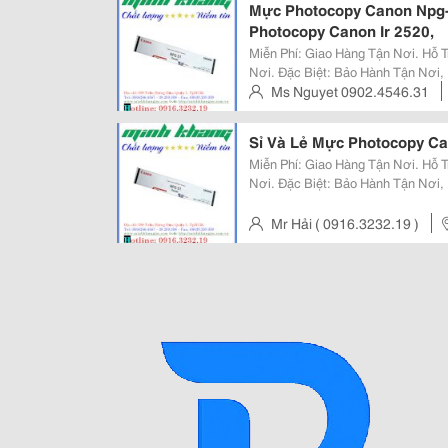
Mực Photocopy Canon Npg-
Photocopy Canon Ir 2520,
Miễn Phí: Giao Hàng Tận Nơi. Hỗ Trợ: Lắp Đặt, Hướng Dẫn Cách Sử Dụng Tận
Nơi. Đặc Biệt: Bảo Hành Tận Nơi, Bảo Trì Miễn Phí Không Thời Hạn Đối Với
Máy Photocopy. Công Ty Cp Tm Sx Dv Tbvp Minh Khang Địa Chỉ : 298 Trần
Ms Nguyet 0902.4546.31
Hưng Đạo,
Trinh, Q.1, Tp Hcm, Viet Nam
Sỉ Và Lẻ Mực Photocopy Ca
Miễn Phí: Giao Hàng Tận Nơi. Hỗ Trợ: Lắp Đặt, Hướng Dẫn Cách Sử Dụng Tận
Nơi. Đặc Biệt: Bảo Hành Tận Nơi, Bảo Trì Miễn Phí Không Thời Hạn Đối Với
Máy Photocopy. Công Ty Cp Tm Sx Dv Tbvp Minh Khang Địa Chỉ : 298 Trần
Hưng Đạo,
Mr Hải ( 0916.3232.19 )
Trinh, Q.1, Tp Hcm, Viet Nam