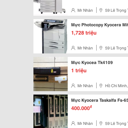
Mr Nhàn
59 Lê Trọng 
Mực Photocopy Kyocera M
1,728 triệu
Mr Nhàn
59 Lê Trọng 
Mực Kyocea Tk4109
1 triệu
Mr Nhàn
Hồ Chí Minh,
Mực Kyocera Taskalfa Fs-
₫
400.000
Mr Nhàn
59 Lê Trọng 