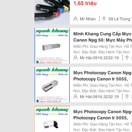
1,65 triệu
Mr Nhàn
59 Lê Trọng 
Minh Khang Cung Cấp Mực 
Canon Npg 50: Mực Máy Ph
Miễn Phí: Giao Hàng Tận Nơi. Hỗ Trợ: Lắp Đặt, Hướng Dẫn Cách Sử Dụng Tận
Nơi. Đặc Biệt: Bảo Hành Tận Nơi, Bảo Trì Miễn Phí Không Thời Hạn Đối Với
Máy Photocopy. Công Ty Cp Tm Sx Dv Tbvp Minh Khang Địa Chỉ : 298 Trần
Mr Hải 0916.3232.19
Hưng Đạo,
Mực Photocopy Canon Npg-
Photocopy Canon Ir 5055,
Miễn Phí: Giao Hàng Tận Nơi. Hỗ Trợ: Lắp Đặt, Hướng Dẫn Cách Sử Dụng Tận
Nơi. Đặc Biệt: Bảo Hành Tận Nơi, Bảo Trì Miễn Phí Không Thời Hạn Đối Với
Máy Photocopy. Công Ty Cp Tm Sx Dv Tbvp Minh Khang Địa Chỉ : 298 Trần
Mr Hải 0916.3232.19
Hưng Đạo,
Mực Photocopy Canon Npg-
Photocopy Canon Ir 5055,
Miễn Phí: Giao Hàng Tận Nơi. Hỗ Trợ: Lắp Đặt, Hướng Dẫn Cách Sử Dụng Tận
Nơi. Đặc Biệt: Bảo Hành Tận Nơi, Bảo Trì Miễn Phí Không Thời Hạn Đối Với