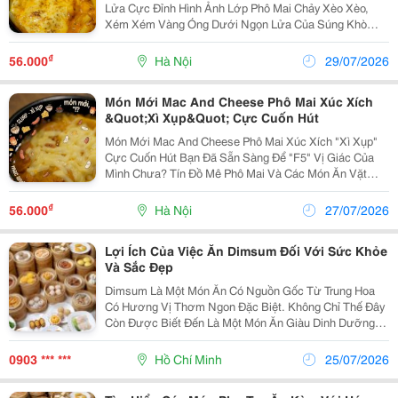
Lửa Cực Đỉnh Hình Ảnh Lớp Phô Mai Chảy Xèo Xèo,
Xém Xém Vàng Óng Dưới Ngọn Lửa Của Súng Khò
Nhiệt Chắc Chắn Là "Vũ Khí" Đốn Gục Mọi Tín Đồ Ẩm
Thực. Vậy Kỹ Thuật Khò Phô Mai (Cheese Torching)
₫
56.000
Hà Nội
29/07/2026
Trong...
Món Mới Mac And Cheese Phô Mai Xúc Xích
&Quot;Xì Xụp&Quot; Cực Cuốn Hút
Món Mới Mac And Cheese Phô Mai Xúc Xích "Xì Xụp"
Cực Cuốn Hút Bạn Đã Sẵn Sàng Để "F5" Vị Giác Của
Mình Chưa? Tín Đồ Mê Phô Mai Và Các Món Ăn Vặt
Nóng Hổi Chắc Chắn Không Thể Bỏ Qua Siêu Phẩm
Món Mới Mac And Cheese Đang Làm Mưa Làm Gió
₫
56.000
Hà Nội
27/07/2026
Thời Gian Gần...
Lợi Ích Của Việc Ăn Dimsum Đối Với Sức Khỏe
Và Sắc Đẹp
Dimsum Là Một Món Ăn Có Nguồn Gốc Từ Trung Hoa
Có Hương Vị Thơm Ngon Đặc Biệt. Không Chỉ Thế Đây
Còn Được Biết Đến Là Một Món Ăn Giàu Dinh Dưỡng,
Rất Tốt Cho Sức Khỏe. Hôm Nay, Chúng Ta Cùng Tìm
Hiểu Về Những Lợi Ích Của Việc Ăn Dimsum Đối Với
0903 *** ***
Hồ Chí Minh
25/07/2026
Sức...