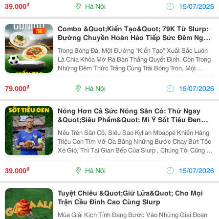
Món Ăn "Quốc Dân" Nào Luôn Nằm Trong Danh Sách
₫
39.000
Hà Nội
15/07/2026
Nạp...
Combo &Quot;Kiến Tạo&Quot; 79K Từ Slurp:
Đường Chuyền Hoàn Hảo Tiếp Sức Đêm Ngoại
Hạng
Trong Bóng Đá, Một Đường "Kiến Tạo" Xuất Sắc Luôn
Là Chìa Khóa Mở Ra Bàn Thắng Quyết Định. Còn Trong
Những Đêm Thức Trắng Cùng Trái Bóng Tròn, Một
Combo Ăn Uống "Chuẩn Chỉnh" Chính Là Đường Kiến
Tạo Hoàn Hảo Giúp Bạn Duy Trì Năng Lượng Để Cổ Vũ
₫
79.000
Hà Nội
15/07/2026
Hết...
Nóng Hơn Cả Sức Nóng Sân Cỏ: Thử Ngay
&Quot;Siêu Phẩm&Quot; Mì Ý Sốt Tiêu Đen
Đậm Vị Cùng Mbappé!
Nếu Trên Sân Cỏ, Siêu Sao Kylian Mbappé Khiến Hàng
Triệu Con Tim Vỡ Òa Bằng Những Bước Chạy Bứt Tốc
Xé Gió, Thì Tại Gian Bếp Của Slurp , Chúng Tôi Cũng Có
Một "Chiến Thần Tốc Độ" Sở Hữu Sức Mạnh Bùng Nổ
Không Kém: Mì Ý Sốt Tiêu Đen ! Một Món Ăn...
₫
39.000
Hà Nội
15/07/2026
Tuyệt Chiêu &Quot;Giữ Lửa&Quot; Cho Mọi
Trận Cầu Đỉnh Cao Cùng Slurp
Mùa Giải Kịch Tính Đang Bước Vào Những Giai Đoạn