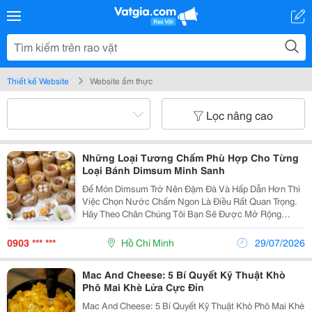
Thiết kế Website
Website ẩm thực
Lọc nâng cao
Những Loại Tương Chấm Phù Hợp Cho Từng
Loại Bánh Dimsum Minh Sanh
Để Món Dimsum Trở Nên Đậm Đà Và Hấp Dẫn Hơn Thì
Việc Chọn Nước Chấm Ngon Là Điều Rất Quan Trọng.
Hãy Theo Chân Chúng Tôi Bạn Sẽ Được Mở Rộng
Thêm Về Những Loại Tương Chấm Phù Hợp Cho Từng
Loại Bánh Dimsum . 1. Nước Chấm Có Vai Trò Gì?
0903 *** ***
Hồ Chí Minh
29/07/2026
Nước Chấm...
Mac And Cheese: 5 Bí Quyết Kỹ Thuật Khò
Phô Mai Khè Lửa Cực Đỉn
Mac And Cheese: 5 Bí Quyết Kỹ Thuật Khò Phô Mai Khè