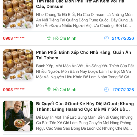
Tìm Hiểu Các Món Phụ Trợ Ăn Kèm Với Há
Cảo, Dimsum
Như Chúng Ta Đã Biết, Há Cảo Dimsum Là Những Món
Ăn Nổi Tiếng Tại Quảng Đông Trung Quốc. Đây Cũng Là
Món Ăn Được Nhiều Người Việt Ưa Chuộng, Bởi Lẽ
Với Hương Vị Đặc Trưng, Cũng Như Nhiều Chất Dinh
Dưỡng. Nhiều Người Sàng Ăn Cũng Chưa Biết Món
0903 *** ***
Hồ Chí Minh
21/07/2026
Phụ Trợ...
Phân Phối Bánh Xếp Cho Nhà Hàng, Quán Ăn
Tại Tphcm
Bánh Xếp, Một Món Ăn Vặt, Ăn Sáng Yêu Thích Của Rất
Nhiều Người. Món Bánh Này Được Làm Từ Bột Mì Và
Một Vài Nguyên Liệu Khác Để Làm Nhân Trong Đó Có
Rau Và Thịt. Có Nhiều Đơn Vị Đã Làm Loại Bánh Này
Để Cung Cấp Cho Các Nhà Hàng Quán Ăn. Nhưng Đâu
0903 *** ***
Hồ Chí Minh
17/07/2026
Mới...
Bí Quyết Của &Quot;Kẻ Hủy Diệt&Quot; Khung
Thành: Erling Haaland Cực Mê Mì Ý Sốt Bò
Bằm Slurp!
Để Duy Trì Một Thể Lực Sung Mãn, Bền Bỉ Cùng Những
Cú Bứt Tốc Xé Gió Làm Rung Chuyển Mọi Hàng Phòng
Ngự, Các Siêu Sao Bóng Đá Luôn Có Những Chế Độ
Dinh Dưỡng Vô Cùng Nghiêm Ngặt. Nhưng Bạn Có Biết