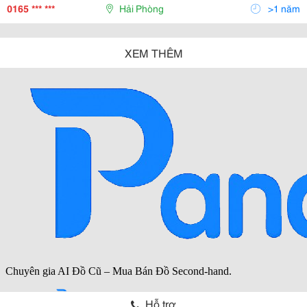
Đại Bùng Nổ Công Nghệ Thông Tin Hiện Nay.
0165 *** ***
Hải Phòng
>1 năm
XEM THÊM
Hỗ trợ