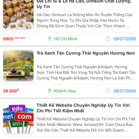
Địa Chỉ Sỉ & Lẻ Há Cảo, Dimsum Chất Lượng,
Uy Tín
Há Cảo, Dimsum Là Những Món Ăn Truyền Thống Của
Người Trung Hoa. Từ Khi Gia Nhập Vào Nước Ta,
Chúng Đã Sớm Quen Thuộc Với Các Thực Khách.
Nhiều Người Băn Khoăn Không Biết Địa Chỉ Sỉ Lẻ Há
Cảo Dimsum Chất Lượng, Uy Tín Ở Đâu? Há Cảo Minh
0903 *** ***
Hồ Chí Minh
09/07/2026
Sanh Chính Là...
Trà Xanh Tân Cương Thái Nguyên Hương Non
Trà Xanh Tân Cương Thái Nguyên &Ndash; Hương
Non: Tinh Hoa Đất Trời Vùng Trà Nổi Tiếng Trà Xanh Tân
Cương Thái Nguyên &Ndash; Hương Non Là Sản Phẩm
Trà Xanh Thượng Hạng Được Tuyển Chọn Từ Những
Búp Trà Non Tươi Nhất Tại Vùng Chè Tân Cương
₫
28.000
Khánh Hòa
08/07/2026
&Ndash;...
Thiết Kế Website Chuyên Nghiệp Uy Tín Với
Chi Phí Tiết Kiệm Nhất
Thiết Kế Website Chuyên Nghiệp Uy Tín Với Chi Phí Tiết
Kiệm Nhất Website: Www. Itshare24H .Com Chưa Bao
Giờ Mà Việc Thiết Kế Website Đối Với Mỗi Doanh
Nghiệp Lại Trở Nên Cấp Bách Đến Như Vậy Trong Thời