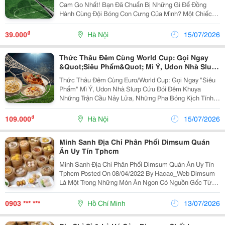
Cam Go Nhất! Bạn Đã Chuẩn Bị Những Gì Để Đồng
Hành Cùng Đội Bóng Con Cưng Của Mình? Một Chiếc
Màn Hình Lớn Sắc Nét, Hội Bạn Chí Cốt Chung Chí
Hướng, Và Chắc Chắn Không Thể Thiếu Một "Vũ Khí Bí
₫
39.000
Hà Nội
15/07/2026
Mật" Để...
Thức Thâu Đêm Cùng World Cup: Gọi Ngay
&Quot;Siêu Phẩm&Quot; Mì Ý, Udon Nhà Slurp
Cứu Đói Đêm Khuya
Thức Thâu Đêm Cùng Euro/World Cup: Gọi Ngay "Siêu
Phẩm" Mì Ý, Udon Nhà Slurp Cứu Đói Đêm Khuya
Những Trận Cầu Nảy Lửa, Những Pha Bóng Kịch Tính
Nghẹt Thở Luôn Là Món Ăn Tinh Thần Không Thể Thiếu
Của Các Tín Đồ Thể Thao. Nhưng Xem Bóng Đá Mà
₫
109.000
Hà Nội
15/07/2026
Thiếu Đi...
Minh Sanh Địa Chỉ Phân Phối Dimsum Quán
Ăn Uy Tín Tphcm
Minh Sanh Địa Chỉ Phân Phối Dimsum Quán Ăn Uy Tín
Tphcm Posted On 08/04/2022 By Hacao_Web Dimsum
Là Một Trong Những Món Ăn Ngon Có Nguồn Gốc Từ
Trung Quốc. Món Ăn Thường Được Người Hoa Sử
Dụng Làm Món Điểm Tâm Vào Bữa Sáng. Ngày Nay
0903 *** ***
Hồ Chí Minh
13/07/2026
Dimsum...