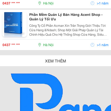
Thống Shop - Siêu Thị 1. Là Một Nhà Kinh Doa
0437 *** ***
Hà Nội
>1 năm
Phần Mềm Quản Lý Bán Hàng Acent Shop -
Quản Lý Tối Ưu
Công Ty Cổ Phần Acman Xin Trân Trọng Giới Thiệu Tới
Cửa Hang &Ndash; Shop Một Giải Pháp Quản Lý Tài
Chính Hiệu Quả Cho Hệ Thống Shop Cửa Hàng, Siêu
Thị! I. Mô Hình Quản Lý Hoạt Động Kinh Doanh Tại Hệ
Thống Shop - Siêu Thị 1. Là Một Nhà Kinh Doa
0437 *** ***
Hà Nội
>1 năm
XEM THÊM