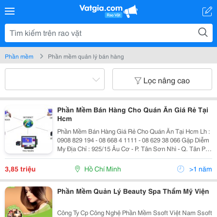
Phần mềm
Phần mềm quản lý bán hàng
Lọc nâng cao
Phần Mềm Bán Hàng Cho Quán Ăn Giá Rẻ Tại
Hcm
Phần Mềm Bán Hàng Giá Rẻ Cho Quán Ăn Tại Hcm Lh :
0908 829 194 - 08 668 4 1111 - 08 629 38 066 Gặp Diễm
My Địa Chỉ : 925/15 Âu Cơ - P. Tân Sơn Nhì - Q. Tân Phú
Phần Mềm Bán Hàng Giá Rẻ Chỉ Từ 3.850.000Đ Quý
Khách Có Ngay 1 Phần Mềm Bán Hàng
3,85 triệu
Hồ Chí Minh
>1 năm
Phần Mềm Quản Lý Beauty Spa Thẩm Mỹ Viện
Công Ty Cp Công Nghệ Phần Mềm Ssoft Việt Nam Ssoft