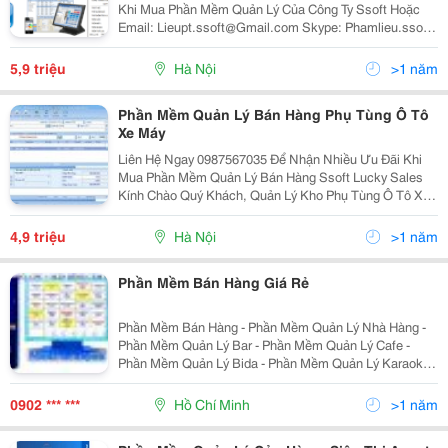
Khi Mua Phần Mềm Quản Lý Của Công Ty Ssoft Hoặc
Email: Lieupt.ssoft@Gmail.com Skype: Phamlieu.ssoft
Kính Chào Quý Khách, Ssoft Là Một Trong Những Công
Ty Nổi Tiếng Về Cung Cấp Phần Mềm Cho
5,9 triệu
Hà Nội
>1 năm
Phần Mềm Quản Lý Bán Hàng Phụ Tùng Ô Tô
Xe Máy
Liên Hệ Ngay 0987567035 Để Nhận Nhiều Ưu Đãi Khi
Mua Phần Mềm Quản Lý Bán Hàng Ssoft Lucky Sales
Kính Chào Quý Khách, Quản Lý Kho Phụ Tùng Ô Tô Xe
Máy Không Phải Là Chuyện Đơn Giản, Vì Đây Là Loại
Hình Kinh Doanh Có Nhiều Đặc Thù Riêng. Phụ
4,9 triệu
Hà Nội
>1 năm
Phần Mềm Bán Hàng Giá Rẻ
Phần Mềm Bán Hàng - Phần Mềm Quản Lý Nhà Hàng -
Phần Mềm Quản Lý Bar - Phần Mềm Quản Lý Cafe -
Phần Mềm Quản Lý Bida - Phần Mềm Quản Lý Karaoke -
Phần Mềm Quản Lý Beauty Salon - Phần Mềm Quản Lý
Spa / Massage - Phần Mềm Quản L
0902 *** ***
Hồ Chí Minh
>1 năm