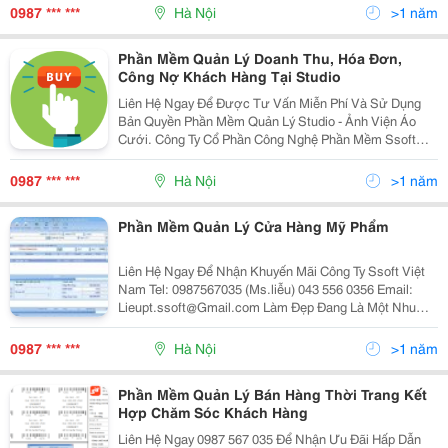
Lieupt.ssoft@Gmail.com Yahoo: Phamlieu_Ssoft Quản
0987 *** ***
Hà Nội
>1 năm
Lý Cửa H
Phần Mềm Quản Lý Doanh Thu, Hóa Đơn,
Công Nợ Khách Hàng Tại Studio
Liên Hệ Ngay Để Được Tư Vấn Miễn Phí Và Sử Dụng
Bản Quyền Phần Mềm Quản Lý Studio - Ảnh Viện Áo
Cưới. Công Ty Cổ Phần Công Nghệ Phần Mềm Ssoft
Việt Nam (Http://Ssoft.vn) Ms.liễu - 0987567035 / 043
556 0356 Email: Lieupt.ssoft@Gmail.com Sk
0987 *** ***
Hà Nội
>1 năm
Phần Mềm Quản Lý Cửa Hàng Mỹ Phẩm
Liên Hệ Ngay Để Nhận Khuyến Mãi Công Ty Ssoft Việt
Nam Tel: 0987567035 (Ms.liễu) 043 556 0356 Email:
Lieupt.ssoft@Gmail.com Làm Đẹp Đang Là Một Nhu
Cầu Thiết Yếu Trong Cuộc Sống Hàng Ngày, Ngoài Việc
Đi Đến Các Spa, Beauty Người Tiêu Dù
0987 *** ***
Hà Nội
>1 năm
Phần Mềm Quản Lý Bán Hàng Thời Trang Kết
Hợp Chăm Sóc Khách Hàng
Liên Hệ Ngay 0987 567 035 Để Nhận Ưu Đãi Hấp Dẫn