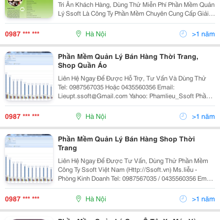
Tri Ân Khách Hàng, Dùng Thử Miễn Phí Phần Mềm Quản
Lý Ssoft Là Công Ty Phần Mềm Chuyên Cung Cấp Giải
Pháp Quản Lý Cho Các Đơn Vị Kinh Doanh Hoạt Động
Trong Lĩnh Vực Spa, Salon, Thẩm Mỹ Viện. Vớ
0987 *** ***
Hà Nội
>1 năm
Phần Mềm Quản Lý Bán Hàng Thời Trang,
Shop Quần Áo
Liên Hệ Ngay Để Được Hỗ Trợ, Tư Vấn Và Dùng Thử
Tel: 0987567035 Hoặc 0435560356 Email:
Lieupt.ssoft@Gmail.com Yahoo: Phamlieu_Ssoft Phần
Mềm Quản Lý Bán Hàng - Ssoft Lucky Sales Sẽ Giúp
Bạn Quản Lý: - Danh Mục Hàng Hóa, Sản Phẩm The
0987 *** ***
Hà Nội
>1 năm
Phần Mềm Quản Lý Bán Hàng Shop Thời
Trang
Liên Hệ Ngay Để Được Tư Vấn, Dùng Thử Phần Mềm
Công Ty Ssoft Việt Nam (Http://Ssoft.vn) Ms.liễu -
Phòng Kinh Doanh Tel: 0987567035 / 0435560356 Email:
Lieupt.ssoft@Gmail.com Skype: Phamlieu.ssoft Yahoo:
Phamlieu_Ssoft Phần Mềm
0987 *** ***
Hà Nội
>1 năm