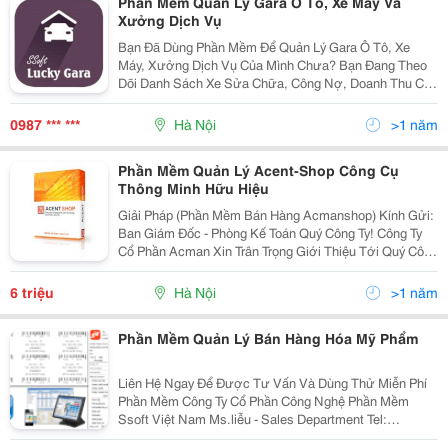
Phần Mềm Quản Lý Gara Ô Tô, Xe Máy Và
Xưởng Dịch Vụ
Bạn Đã Dùng Phần Mềm Để Quản Lý Gara Ô Tô, Xe
Máy, Xưởng Dịch Vụ Của Mình Chưa? Bạn Đang Theo
Dõi Danh Sách Xe Sửa Chữa, Công Nợ, Doanh Thu Của
Cố Vấn Dịch Vụ Bằng Cách Nào? Bạn Quản Lý Kho,
Quỹ Của Mình Ra Sao? Tất Cả Các Câu Hỏi Trên Đều Đ
0987 *** ***
Hà Nội
>1 năm
Phần Mềm Quản Lý Acent-Shop Công Cụ
Thông Minh Hữu Hiệu
Giải Pháp (Phần Mềm Bán Hàng Acmanshop) Kính Gửi:
Ban Giám Đốc - Phòng Kế Toán Quý Công Ty! Công Ty
Cổ Phần Acman Xin Trân Trọng Giới Thiệu Tới Quý Công
Ty Một Giải Pháp Quản Lý Tài Chính Hiệu Quả Cho Hệ
Thống Shop Cửa Hàng, Siêu Thị! I.
6 triệu
Hà Nội
>1 năm
Phần Mềm Quản Lý Bán Hàng Hóa Mỹ Phẩm
Liên Hệ Ngay Để Được Tư Vấn Và Dùng Thử Miễn Phí
Phần Mềm Công Ty Cổ Phần Công Nghệ Phần Mềm
Ssoft Việt Nam Ms.liễu - Sales Department Tel:
0987567035 0435560356 Email: