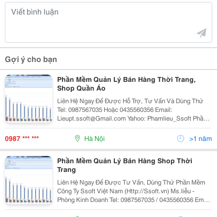
Gợi ý cho bạn
Phần Mềm Quản Lý Bán Hàng Thời Trang,
Shop Quần Áo
Liên Hệ Ngay Để Được Hỗ Trợ, Tư Vấn Và Dùng Thử
Tel: 0987567035 Hoặc 0435560356 Email:
Lieupt.ssoft@Gmail.com Yahoo: Phamlieu_Ssoft Phần
Mềm Quản Lý Bán Hàng - Ssoft Lucky Sales Sẽ Giúp
Bạn Quản Lý: - Danh Mục Hàng Hóa, Sản Phẩm The
0987 *** ***
Hà Nội
>1 năm
Phần Mềm Quản Lý Bán Hàng Shop Thời
Trang
Liên Hệ Ngay Để Được Tư Vấn, Dùng Thử Phần Mềm
Công Ty Ssoft Việt Nam (Http://Ssoft.vn) Ms.liễu -
Phòng Kinh Doanh Tel: 0987567035 / 0435560356 Email:
Lieupt.ssoft@Gmail.com Skype: Phamlieu.ssoft Yahoo:
Phamlieu_Ssoft Phần Mềm