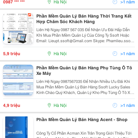
0987 *** ***
Hà Nội
>1 năm
Phần Mềm Quản Lý Bán Hàng Thời Trang Kết
Hợp Chăm Sóc Khách Hàng
Liên Hệ Ngay 0987 567 035 Để Nhận Ưu Đãi Hấp Dẫn
Khi Mua Phần Mềm Quản Lý Của Công Ty Ssoft Hoặc
Email: Lieupt.ssoft@Gmail.com Skype: Phamlieu.ssoft
Kính Chào Quý Khách, Ssoft Là Một Trong Những Công
Ty Nổi Tiếng Về Cung Cấp Phần Mềm Cho
5,9 triệu
Hà Nội
>1 năm
Phần Mềm Quản Lý Bán Hàng Phụ Tùng Ô Tô
Xe Máy
Liên Hệ Ngay 0987567035 Để Nhận Nhiều Ưu Đãi Khi
Mua Phần Mềm Quản Lý Bán Hàng Ssoft Lucky Sales
Kính Chào Quý Khách, Quản Lý Kho Phụ Tùng Ô Tô Xe
Máy Không Phải Là Chuyện Đơn Giản, Vì Đây Là Loại
Hình Kinh Doanh Có Nhiều Đặc Thù Riêng. Phụ
4,9 triệu
Hà Nội
>1 năm
Phần Mềm Quản Lý Bán Hàng Acent - Shop
Công Ty Cổ Phần Acman Xin Trân Trọng Giới Thiệu Tới