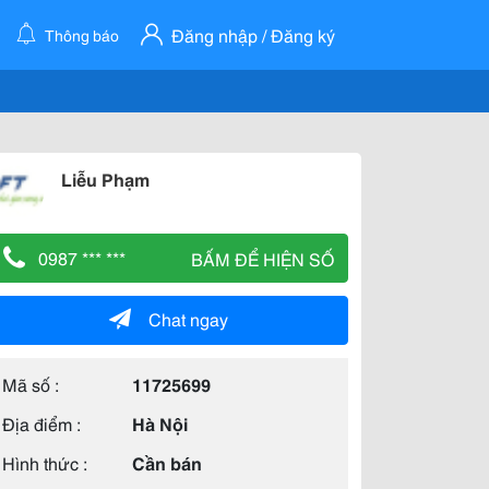
Đăng nhập / Đăng ký
Thông báo
Liễu Phạm
0987 *** ***
BẤM ĐỂ HIỆN SỐ
Chat ngay
Mã số :
11725699
Địa điểm :
Hà Nội
Hình thức :
Cần bán