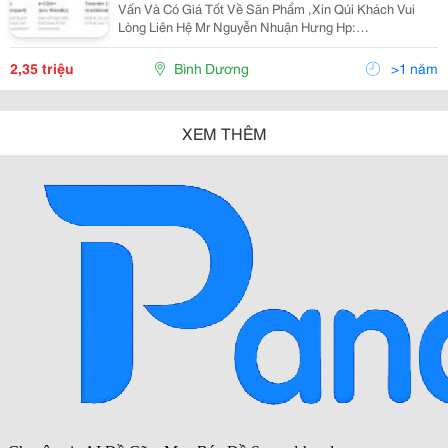
Vấn Và Có Giá Tốt Về Sãn Phẩm ,Xin Qúi Khách Vui
Lòng Liên Hệ Mr Nguyễn Nhuận Hưng Hp:
0902.25.38.29 Cuộn Dây Hơi Tự Rút Sankyo - Triens
Model: Shs-210Z Thương Hiệu -
2,35 triệu
Bình Dương
>1 năm
XEM THÊM