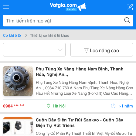
Cơ khí ô tô
Thiết bị cơ khí ô tô khác
Lọc nâng cao
Phụ Tùng Xe Nâng Hàng Nam Định, Thanh
Hóa, Nghệ An..,
Phụ Tùng Xe Nâng Hàng Nam Định, Thanh Hóa, Nghệ
An.., 0984.710.760 A Nam Phụ Tùng Xe Nâng Hàng Cho
Hầu Hết Những Loại Xe Nâng (Forklift) Của Các Hãng
Như Toyota, Tmc, Hyster, Komatsu, Sinkobe, Nissan,
Mitshubishi, Sumitomo, Taylor, Yale, Daewoo
0984 *** ***
Hà Nội
>1 năm
Cuộn Dây Điện Tự Rút Sankyo - Cuộn Dây
Điện Tự Rút Triens
Công Ty Cổ Phần Kỹ Thuật Thiết Bị Việt Mỹ Để Được Tư