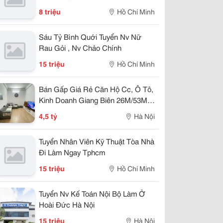
8 triệu
Hồ Chí Minh
Sáu Tỷ Bình Quới Tuyển Nv Nữ
Rau Gỏi , Nv Chảo Chính
15 triệu
Hồ Chí Minh
Bán Gấp Giá Rẻ Căn Hộ Cc, Ô Tô,
Kinh Doanh Giang Biên 26M/53M,
T1&2, Mặt Tiền 3, 4.5 Tỷ Long Biên.
4,5 tỷ
Hà Nội
Tuyển Nhân Viên Kỹ Thuật Tòa Nhà
Đi Làm Ngay Tphcm
15 triệu
Hồ Chí Minh
Tuyển Nv Kế Toán Nội Bộ Làm Ở
Hoài Đức Hà Nội
15 triệu
Hà Nội