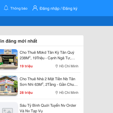
Đăng nhập / Đăng ký
Thông báo
in đăng mới nhất
Cho Thuê Mbkd Tân Kỳ Tân Quý
238M², 19Triệu - Cạnh Ngã Tư,
Gần Aeon
19 triệu
Hồ Chí Minh
Cho Thuê Nhà 2 Mặt Tiền Nb Tân
Sơn Nhì 63M², 2Tầng - Gần Chung
Cư
28 triệu
Hồ Chí Minh
Sáu Tỷ Bình Quới Tuyển Nv Order
Và Nv Tạp Vụ