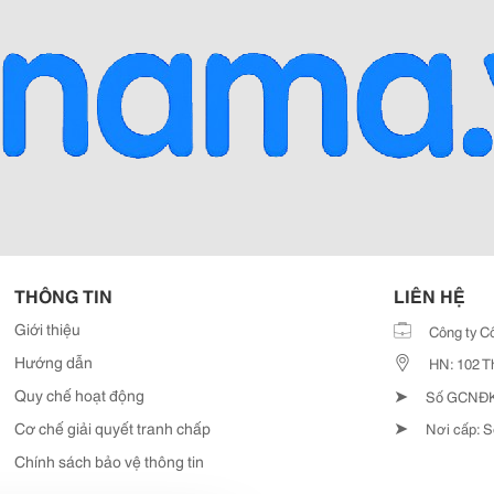
THÔNG TIN
LIÊN HỆ
Giới thiệu
Công ty C
Hướng dẫn
HN: 102 T
➤
Quy chế hoạt động
Số GCNĐKD
➤
Cơ chế giải quyết tranh chấp
Nơi cấp: S
Chính sách bảo vệ thông tin