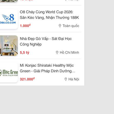
O8 Cháy Cùng World Cup 2026:
Săn Kèo Vàng, Nhận Thưởng 188K
₫
1.000
Toàn quốc
Nhà Đẹp Gò Vấp - Sát Đại Học
Công Nghiệp
5,5 tỷ
Hồ Chí Minh
Mì Konjac Shirataki Healthy Mộc
Green - Giải Pháp Dinh Dưỡng
Lành Mạnh Cho Cuộc Sống Hiện
₫
321.000
Hà Nội
Đại