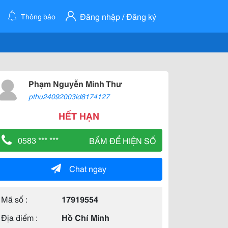
Đăng nhập / Đăng ký
Thông báo
Phạm Nguyễn Minh Thư
pthu24092003id8174127
HẾT HẠN
0583 *** ***
BẤM ĐỂ HIỆN SỐ
Chat ngay
Mã số :
17919554
Địa điểm :
Hồ Chí Minh