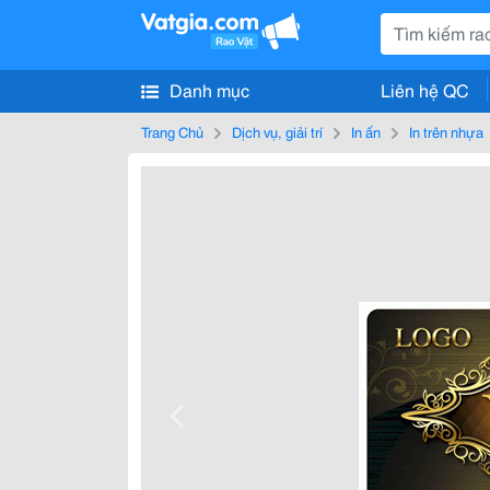
Danh mục
Liên hệ QC
Trang Chủ
Dịch vụ, giải trí
In ấn
In trên nhựa