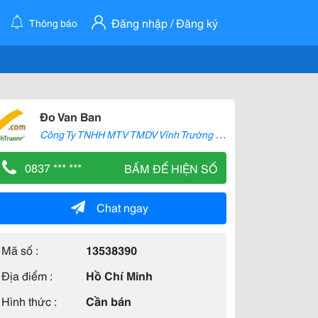
Đăng nhập / Đăng ký
Thông báo
Đo Van Ban
C
ông Ty TNHH MTV TMDV Vĩnh Trường Lộc
0837 *** ***
BẤM ĐỂ HIỆN SỐ
Chat ngay
Mã số :
13538390
Địa điểm :
Hồ Chí Minh
Hình thức :
Cần bán