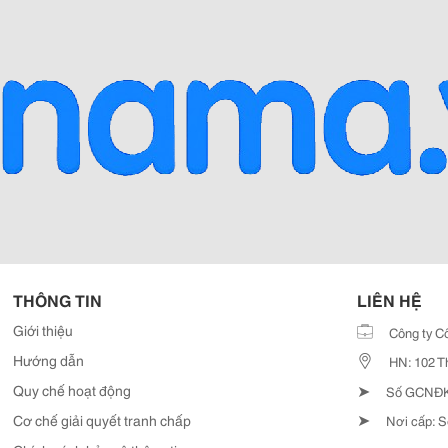
THÔNG TIN
LIÊN HỆ
Giới thiệu
Công ty C
Hướng dẫn
HN: 102 T
➤
Quy chế hoạt động
Số GCNĐKD
➤
Cơ chế giải quyết tranh chấp
Nơi cấp: S