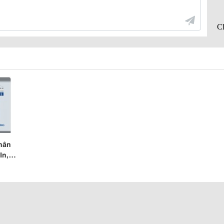
hân
In,
Và