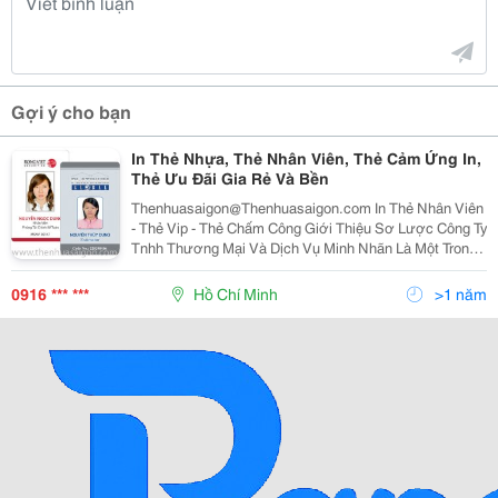
Gợi ý cho bạn
In Thẻ Nhựa, Thẻ Nhân Viên, Thẻ Cảm Ứng In,
Thẻ Ưu Đãi Gia Rẻ Và Bền
Thenhuasaigon@Thenhuasaigon.com In Thẻ Nhân Viên
- Thẻ Vip - Thẻ Chấm Công Giới Thiệu Sơ Lược Công Ty
Tnhh Thương Mại Và Dịch Vụ Minh Nhãn Là Một Trong
Những Công Ty Chuyên Sản Xuất Thẻ Nhựa Với Chất
Lượng In Và Màu Sắc Rõ Nét, Mẫu Mã Đ
0916 *** ***
Hồ Chí Minh
>1 năm