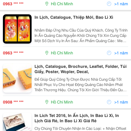
Túi Nhựa, Poster, Banner, Standee, N
0963 *** ***
Hồ Chí Minh
>1 năm
In Lịch, Catalogue, Thiệp Mới, Bao Lì Xì
Nhằm Đáp Ứng Nhu Cầu Của Quý Khách, Công Ty Tnhh
In Ấn Quảng Cáo Nguyễn Khôi Chúng Tôi Xin Cung Cấp
Một Số Dịch Vụ In Ấn Sau: Ấn Phẩm Quảng Cáo : Menu,
B Rochure, Catalogue, Leaflet, Lịch, Hộp Giấy, Túi Giấy,
Túi Nhựa, Poster, Banner, Standee, N
0963 *** ***
Hồ Chí Minh
>1 năm
Lịch, Catalogue, Brochure, Leaflet, Folder, Túi
Giấy, Poster, Wopler, Decal,
Để Giúp Quý Công Ty Chọn Được Nhà Cung Cấp Tốt
Nhất Phục Vụ Cho Họat Động Quảng Cáo Nhằm Phát
Triển Thương Hiệu. Chúng Tôi Xin Giới Thiệu Đến Quý
Công Ty Các Lĩnh Vực Họat Động Và Các Sản Phẩm Đã
Được Tín Nhiệm Từ Phía Khách Hàng: Chuyên Nhận
0908 *** ***
Hồ Chí Minh
>1 năm
Thiế
In Lich Tet 2016, In Ấn Lịch, In Bao Lì Xì, In
Lịch Giá Rẻ, In Bao Lì Xì Giá Rẻ
Cty Chúng Tôi Chuyên Nhận In Các Loại: + Nhận Offset