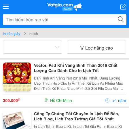
In trên giấy
In lịch
Lọc nâng cao
Vector, Psd Khỉ Vàng Bính Thân 2016 Chất
Lượng Cao Dành Cho In Lịch Tết
Bán Hình Khỉ Vàng Psd 2016 Mới Nhất, Dung Lượng
Cao, Thích Hợp Cho In Ấn Thiết Kế Lịch Và Nhiều Mục
Đích Thiết Kế Khác Nhau Mình Sẽ Gởi File Qua Mail
Hoặc Giao Đĩa Tận Nơi
Http://Thuviendohoa.com.vn/Psd-Con-Khi-2016.Html Ai
₫
300.000
Hồ Chí Minh
>1 năm
Có Nhu Cầu Thì Mì
Công Ty Chúng Tôi Chuyên In Lịch Để Bàn,
Lịch Blog, Lịch Treo Tường Giá Tốt Nhất
In Lich Tet, In Bao Lì Xì, In Lich Tet Gia Re, In Bao Li Xi