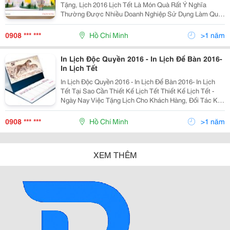
Tặng, Lịch 2016 Lịch Tết Là Món Quà Rất Ý Nghĩa
Thường Được Nhiều Doanh Nghiệp Sử Dụng Làm Quà
Tặng Khách Hàng Vào Những Dịp Cuối Năm. Điều Này
Vừa Thể Hiện Nét Đẹp Văn Hóa Riêng Của Dân Tộc
0908 *** ***
Hồ Chí Minh
>1 năm
In Lịch Độc Quyền 2016 - In Lịch Để Bàn 2016-
In Lịch Tết
In Lịch Độc Quyền 2016 - In Lịch Để Bàn 2016- In Lịch
Tết Tại Sao Cần Thiết Kế Lịch Tết Thiết Kế Lịch Tết -
Ngày Nay Việc Tặng Lịch Cho Khách Hàng, Đối Tác Khi
Xuân Về Đã Trở Thành Nét Văn Hoá Đẹp Trong Giao
Tiếp. Thiết Kế Một Cuốn Lịch Xuân Đẹ
0908 *** ***
Hồ Chí Minh
>1 năm
XEM THÊM