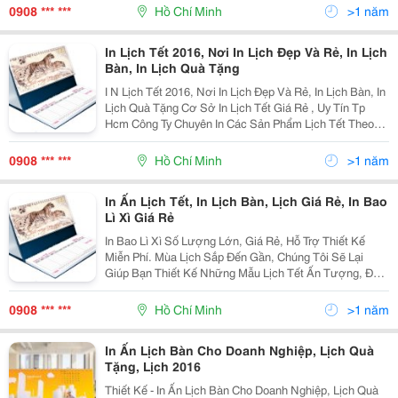
Poster, In Quyển Order N
0908 *** ***
Hồ Chí Minh
>1 năm
In Lịch Tết 2016, Nơi In Lịch Đẹp Và Rẻ, In Lịch
Bàn, In Lịch Quà Tặng
I N Lịch Tết 2016, Nơi In Lịch Đẹp Và Rẻ, In Lịch Bàn, In
Lịch Quà Tặng Cơ Sở In Lịch Tết Giá Rẻ , Uy Tín Tp
Hcm Công Ty Chuyên In Các Sản Phẩm Lịch Tết Theo
Phôi Có Sẵn Và Lịch Tết Với Thiết Kế Độc Quyền In Lịch
Tết Theo Phôi Có Sẵ
0908 *** ***
Hồ Chí Minh
>1 năm
In Ấn Lịch Tết, In Lịch Bàn, Lịch Giá Rẻ, In Bao
Lì Xì Giá Rẻ
In Bao Lì Xì Số Lượng Lớn, Giá Rẻ, Hỗ Trợ Thiết Kế
Miễn Phí. Mùa Lịch Sắp Đến Gần, Chúng Tôi Sẽ Lại
Giúp Bạn Thiết Kế Những Mẫu Lịch Tết Ấn Tượng, Độc
Đáo Để Truyền Tải Bao Thông Điệp Tốt Lành. Sở Hữu
Ngay Một Mẫu Lịch Bàn, Lịch Treo Tường Với Dịc
0908 *** ***
Hồ Chí Minh
>1 năm
In Ấn Lịch Bàn Cho Doanh Nghiệp, Lịch Quà
Tặng, Lịch 2016
Thiết Kế - In Ấn Lịch Bàn Cho Doanh Nghiệp, Lịch Quà