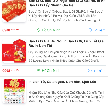
Bao Lì Xì, Bao Lì Xì Đẹp, Bao Lì Xì Giá Rẻ, In Ấn
Bao Lì Xì Lấy Nhanh Giá Rẻ
Bao Lì Xì, Bao Lì Xì Đẹp, Bao Lì Xì Giá Rẻ, In Ấn Bao Lì
Xì Lấy Nhanh Giá Rẻ Mỗi Dịp Xuân Về Là Mỗi Lần
Chúng Ta Có Cơ Hội Để Bày Tỏ Tình Yêu Thương, Sự
Quan Tâm Và Tri Ân Những Người Thân, Khách Hàng,
Đối Tác Làm Ăn Của Mỗi Cá Nhân, Tập Thể. Xuất
0908 *** ***
Hồ Chí Minh
>1 năm
Bao Lì Xì Giá Rẻ, Nơi In Bao Lì Xì, Lịch Tết Giá
Rẻ, In Lịch Tết
Cty Chúng Tôi Chuyên Nhận In Các Loại: + Nhận Offset
Brochure, Catalogue, Lì Xì , Bì Thư...... + In Ấn Bao Lì Xì
Số Lượng Lớn +Nhận Thiệp Xuân Cho Các Công Ty
+Túi Quà Tặng Tết Rất Hân Hạnh Được Phục Vụ. Vui
Lòng Liên Hệ: 0908 772 7
0908 *** ***
Hồ Chí Minh
>1 năm
In Lịch Tờ, Catalogue, Lịch Bàn, Lịch Lốc
Nhằm Đáp Ứng Nhu Cầu Của Quý Khách, Công Ty Tnhh
In Ấn Quảng Cáo Nguyễn Khôi Chúng Tôi Xin Cung Cấp
Một Số Dịch Vụ In Ấn Sau: Ấn Phẩm Quảng Cáo : Menu,
B Rochure, Catalogue, Leaflet, Lịch, Hộp Giấy, Túi Giấy,