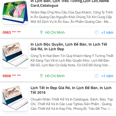
In Lịch Bàn, Lịch Treo Tường,Lịch Lốc,Name
Card,Catalogue
Nhằm Đáp Ứng Nhu Cầu Của Quý Khách, Công Ty Tnhh
In Ấn Quảng Cáo Nguyễn Khôi Chúng Tôi Xin Cung Cấp
Một Số Dịch Vụ In Ấn Sau: Ấn Phẩm Quảng Cáo : Menu,
B Rochure, Catalogue, Leaflet, Lịch, Hộp Giấy, Túi Giấy,
Túi Nhựa, Poster, Banner, Standee,
0963 *** ***
Hồ Chí Minh
>1 năm
In Lịch Độc Quyền, Lịch Để Bàn, In Lịch Tết
Giá Rẻ, In Lịch Đẹp
Công Ty In Nat Đem Tới Quý Khách Hàng Ý Tưởng Thiết
Kế Sáng Tạo Về In Lịch Độc Quyền Như: Lịch Để Bàn
Đế Gỗ, Lịch Bàn Có Giấy Note, Có Chỗ Đồ Dùng Văn
Phòng; Lịch Treo Tường Ngoài Loại Lò Xo Trên Đầu, Còn
Có Loại Lò Xo Giữa&Hellip;. Chắc Chắn Lịch Tế
0908 *** ***
Hồ Chí Minh
>1 năm
Lịch Tết In Đẹp Giá Rẻ, In Lịch Để Bàn, In Lịch
Tết 2016
Chuyên Nhận -Thiết Kế Và In Catalogue, Sách, Báo, Tạp
Chí, -Thiết Kế Và In Các Loại Tghieu Sản Phẩm , Quảng
Cáo -Thiết Kế Và In Kep File, Phong Bì, Tiêu Đề Thư, I N
Túi Giấy , In Túi Đựng Hồ Sơ &Hellip;. -Thiết Kế Và In