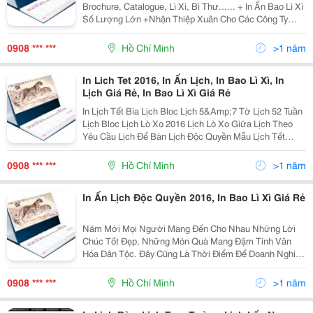
Brochure, Catalogue, Lì Xì, Bì Thư...... + In Ấn Bao Lì Xì
Số Lượng Lớn +Nhận Thiệp Xuân Cho Các Công Ty
+Túi Quà Tặng Tết Rất Hân Hạnh Được Phục Vụ. Vui
Lòng Liên Hệ: 0908
0908 *** ***
Hồ Chí Minh
>1 năm
In Lich Tet 2016, In Ấn Lịch, In Bao Lì Xì, In
Lịch Giá Rẻ, In Bao Lì Xì Giá Rẻ
In Lịch Tết Bìa Lịch Bloc Lịch 5&Amp;7 Tờ Lịch 52 Tuần
Lịch Bloc Lịch Lò Xo 2016 Lịch Lò Xo Giữa Lịch Theo
Yêu Cầu Lịch Để Bàn Lịch Độc Quyền Mẫu Lịch Tết
2014 Sổ Tay Agenda Mẫu Có Sẵn Sổ Tay Độc Quyền
Tản Mạn Tết Thiệp &Ndash; Bao Lì Xì Tết Bao L
0908 *** ***
Hồ Chí Minh
>1 năm
In Ấn Lịch Độc Quyền 2016, In Bao Lì Xì Giá Rẻ
Năm Mới Mọi Người Mang Đến Cho Nhau Những Lời
Chúc Tốt Đẹp, Những Món Quà Mang Đậm Tính Văn
Hóa Dân Tộc. Đây Cũng Là Thời Điểm Để Doanh Nghiệp
Quảng Bá Sản Phẩm Và Thương Hiệu Của Mình Việc
Sử Dụng Lịch Tết Để Làm Quà Tặng Không Những
0908 *** ***
Hồ Chí Minh
>1 năm
Mang Những