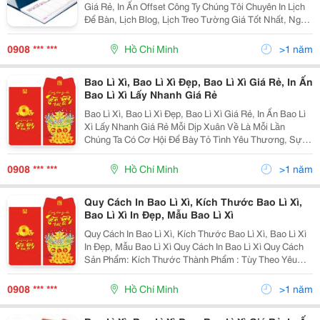
Giá Rẻ, In Ấn Offset Công Ty Chúng Tôi Chuyên In Lịch
Để Bàn, Lịch Blog, Lịch Treo Tường Giá Tốt Nhất, Ngoài
Ra Chúng Tôi Còn Sản Xuất: - In Tem Nhãn Giấy - Decal,
Tờ Rơi, Tờ Bướm, Cat
0908 *** ***
Hồ Chí Minh
>1 năm
Bao Lì Xì, Bao Lì Xì Đẹp, Bao Lì Xì Giá Rẻ, In Ấn
Bao Lì Xì Lấy Nhanh Giá Rẻ
Bao Lì Xì, Bao Lì Xì Đẹp, Bao Lì Xì Giá Rẻ, In Ấn Bao Lì
Xì Lấy Nhanh Giá Rẻ Mỗi Dịp Xuân Về Là Mỗi Lần
Chúng Ta Có Cơ Hội Để Bày Tỏ Tình Yêu Thương, Sự
Quan Tâm Và Tri Ân Những Người Thân, Khách Hàng,
Đối Tác Làm Ăn Của Mỗi Cá Nhân, Tập Thể. X
0908 *** ***
Hồ Chí Minh
>1 năm
Quy Cách In Bao Lì Xì, Kích Thước Bao Lì Xì,
Bao Lì Xì In Đẹp, Mẫu Bao Lì Xì
Quy Cách In Bao Lì Xì, Kích Thước Bao Lì Xì, Bao Lì Xì
In Đẹp, Mẫu Bao Lì Xì Quy Cách In Bao Lì Xì Quy Cách
Sản Phẩm: Kích Thước Thành Phẩm : Tùy Theo Yêu
Cầu Và Mẫu Của Khách Hàng. Kích Thước Chuẩn Gợi
Ý: 7.3Cm X 16Cm Hoặc 8Cm X 16
0908 *** ***
Hồ Chí Minh
>1 năm