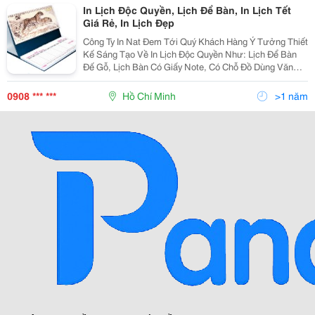
In Lịch Độc Quyền, Lịch Để Bàn, In Lịch Tết
Giá Rẻ, In Lịch Đẹp
Công Ty In Nat Đem Tới Quý Khách Hàng Ý Tưởng Thiết
Kế Sáng Tạo Về In Lịch Độc Quyền Như: Lịch Để Bàn
Đế Gỗ, Lịch Bàn Có Giấy Note, Có Chỗ Đồ Dùng Văn
Phòng; Lịch Treo Tường Ngoài Loại Lò Xo Trên Đầu, Còn
Có Loại Lò Xo Giữa&Hellip;. Chắc Chắn Lịch Tế
0908 *** ***
Hồ Chí Minh
>1 năm