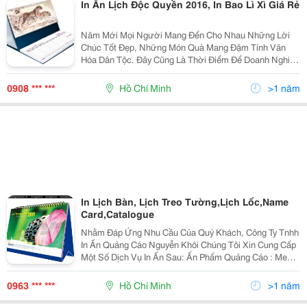
In Ấn Lịch Độc Quyền 2016, In Bao Lì Xì Giá Rẻ
Năm Mới Mọi Người Mang Đến Cho Nhau Những Lời
Chúc Tốt Đẹp, Những Món Quà Mang Đậm Tính Văn
Hóa Dân Tộc. Đây Cũng Là Thời Điểm Để Doanh Nghiệp
Quảng Bá Sản Phẩm Và Thương Hiệu Của Mình Việc
Sử Dụng Lịch Tết Để Làm Quà Tặng Không Những
0908 *** ***
Hồ Chí Minh
>1 năm
Mang Những
In Lịch Bàn, Lịch Treo Tường,Lịch Lốc,Name
Card,Catalogue
Nhằm Đáp Ứng Nhu Cầu Của Quý Khách, Công Ty Tnhh
In Ấn Quảng Cáo Nguyễn Khôi Chúng Tôi Xin Cung Cấp
Một Số Dịch Vụ In Ấn Sau: Ấn Phẩm Quảng Cáo : Menu,
B Rochure, Catalogue, Leaflet, Lịch, Hộp Giấy, Túi Giấy,
Túi Nhựa, Poster, Banner, Standee,
0963 *** ***
Hồ Chí Minh
>1 năm