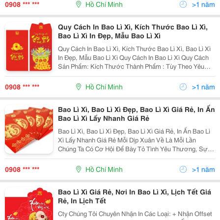
Tờ Rơi, Tờ Bướm, Cat
0908 *** ***
Hồ Chí Minh
>1 năm
Quy Cách In Bao Lì Xì, Kích Thước Bao Lì Xì,
Bao Lì Xì In Đẹp, Mẫu Bao Lì Xì
Quy Cách In Bao Lì Xì, Kích Thước Bao Lì Xì, Bao Lì Xì
In Đẹp, Mẫu Bao Lì Xì Quy Cách In Bao Lì Xì Quy Cách
Sản Phẩm: Kích Thước Thành Phẩm : Tùy Theo Yêu
Cầu Và Mẫu Của Khách Hàng. Kích Thước Chuẩn Gợi
Ý: 7.3Cm X 16Cm Hoặc 8Cm X 16
0908 *** ***
Hồ Chí Minh
>1 năm
Bao Lì Xì, Bao Lì Xì Đẹp, Bao Lì Xì Giá Rẻ, In Ấn
Bao Lì Xì Lấy Nhanh Giá Rẻ
Bao Lì Xì, Bao Lì Xì Đẹp, Bao Lì Xì Giá Rẻ, In Ấn Bao Lì
Xì Lấy Nhanh Giá Rẻ Mỗi Dịp Xuân Về Là Mỗi Lần
Chúng Ta Có Cơ Hội Để Bày Tỏ Tình Yêu Thương, Sự
Quan Tâm Và Tri Ân Những Người Thân, Khách Hàng,
Đối Tác Làm Ăn Của Mỗi Cá Nhân, Tập Thể. Xuất
0908 *** ***
Hồ Chí Minh
>1 năm
Bao Lì Xì Giá Rẻ, Nơi In Bao Lì Xì, Lịch Tết Giá
Rẻ, In Lịch Tết
Cty Chúng Tôi Chuyên Nhận In Các Loại: + Nhận Offset