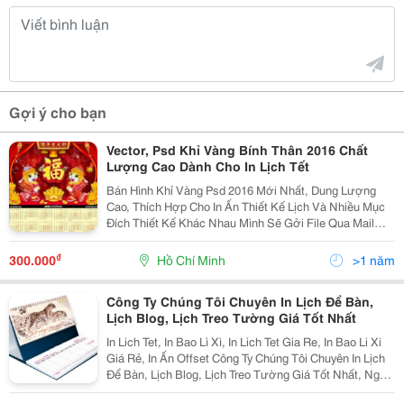
Gợi ý cho bạn
Vector, Psd Khỉ Vàng Bính Thân 2016 Chất
Lượng Cao Dành Cho In Lịch Tết
Bán Hình Khỉ Vàng Psd 2016 Mới Nhất, Dung Lượng
Cao, Thích Hợp Cho In Ấn Thiết Kế Lịch Và Nhiều Mục
Đích Thiết Kế Khác Nhau Mình Sẽ Gởi File Qua Mail
Hoặc Giao Đĩa Tận Nơi
Http://Thuviendohoa.com.vn/Psd-Con-Khi-2016.Html Ai
₫
300.000
Hồ Chí Minh
>1 năm
Có Nhu Cầu Thì Mì
Công Ty Chúng Tôi Chuyên In Lịch Để Bàn,
Lịch Blog, Lịch Treo Tường Giá Tốt Nhất
In Lich Tet, In Bao Lì Xì, In Lich Tet Gia Re, In Bao Li Xi
Giá Rẻ, In Ấn Offset Công Ty Chúng Tôi Chuyên In Lịch
Để Bàn, Lịch Blog, Lịch Treo Tường Giá Tốt Nhất, Ngoài
Ra Chúng Tôi Còn Sản Xuất: - In Tem Nhãn Giấy - Decal,