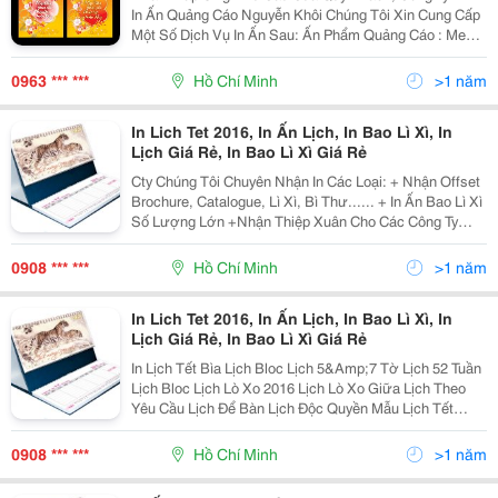
In Ấn Quảng Cáo Nguyễn Khôi Chúng Tôi Xin Cung Cấp
Một Số Dịch Vụ In Ấn Sau: Ấn Phẩm Quảng Cáo : Menu,
B Rochure, Catalogue, Leaflet, Lịch, Hộp Giấy, Túi Giấy,
Túi Nhựa, Poster, Banner, Standee, N
0963 *** ***
Hồ Chí Minh
>1 năm
In Lich Tet 2016, In Ấn Lịch, In Bao Lì Xì, In
Lịch Giá Rẻ, In Bao Lì Xì Giá Rẻ
Cty Chúng Tôi Chuyên Nhận In Các Loại: + Nhận Offset
Brochure, Catalogue, Lì Xì, Bì Thư...... + In Ấn Bao Lì Xì
Số Lượng Lớn +Nhận Thiệp Xuân Cho Các Công Ty
+Túi Quà Tặng Tết Rất Hân Hạnh Được Phục Vụ. Vui
Lòng Liên Hệ: 0908
0908 *** ***
Hồ Chí Minh
>1 năm
In Lich Tet 2016, In Ấn Lịch, In Bao Lì Xì, In
Lịch Giá Rẻ, In Bao Lì Xì Giá Rẻ
In Lịch Tết Bìa Lịch Bloc Lịch 5&Amp;7 Tờ Lịch 52 Tuần
Lịch Bloc Lịch Lò Xo 2016 Lịch Lò Xo Giữa Lịch Theo
Yêu Cầu Lịch Để Bàn Lịch Độc Quyền Mẫu Lịch Tết
2014 Sổ Tay Agenda Mẫu Có Sẵn Sổ Tay Độc Quyền
Tản Mạn Tết Thiệp &Ndash; Bao Lì Xì Tết Bao L
0908 *** ***
Hồ Chí Minh
>1 năm