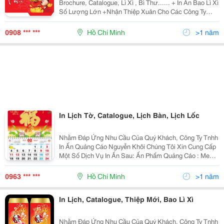
Brochure, Catalogue, Lì Xì , Bì Thư...... + In Ấn Bao Lì Xì
Số Lượng Lớn +Nhận Thiệp Xuân Cho Các Công Ty
+Túi Quà Tặng Tết Rất Hân Hạnh Được Phục Vụ. Vui
Lòng Liên Hệ: 0908 772 7
0908 *** ***
Hồ Chí Minh
>1 năm
In Lịch Tờ, Catalogue, Lịch Bàn, Lịch Lốc
Nhằm Đáp Ứng Nhu Cầu Của Quý Khách, Công Ty Tnhh
In Ấn Quảng Cáo Nguyễn Khôi Chúng Tôi Xin Cung Cấp
Một Số Dịch Vụ In Ấn Sau: Ấn Phẩm Quảng Cáo : Menu,
B Rochure, Catalogue, Leaflet, Lịch, Hộp Giấy, Túi Giấy,
Túi Nhựa, Poster, Banner, Standee, N
0963 *** ***
Hồ Chí Minh
>1 năm
In Lịch, Catalogue, Thiệp Mới, Bao Lì Xì
Nhằm Đáp Ứng Nhu Cầu Của Quý Khách, Công Ty Tnhh