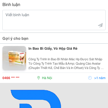
Bình luận
Gợi ý cho bạn
In Bao Bì Giấy, Vỏ Hộp Giá Rẻ
Công Ty Tnhh In Bao Bì Nhãn Mác Hp Được Sát Nhập
Từ Công Ty Tnhh Tạo Mẫu &Amp; Quảng Cáo Avatar
(Chuyên Thiết Kế, Chế Bản Và In Offset) Và Công Ty Cp
In Bắc Việt (Chuyên Nhận Gia Công Và Hoàn Thiện Sản
Phẩm Sau In Offset), Tập Hợp Đội Ngũ Nhân Sự Già
0466 *** ***
Hà Nội
>1 năm