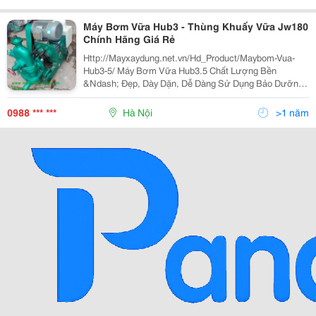
Bw250 Chuyên
Máy Bơm Vữa Hub3 - Thùng Khuấy Vữa Jw180
Chính Hãng Giá Rẻ
Http://Mayxaydung.net.vn/Hd_Product/Maybom-Vua-
Hub3-5/ Máy Bơm Vữa Hub3.5 Chất Lượng Bền
&Ndash; Đẹp, Dày Dặn, Dễ Dàng Sử Dụng Bảo Dưỡng
&Ndash; Bảo Trì, Giá Cả Hợp Lý Và Đạt Hiệu Quả Cao
Trong Công Việc. Máy Bơm Vữa Hub3.5 Chuyên Dùng
0988 *** ***
Hà Nội
>1 năm
Thi Công Cầ