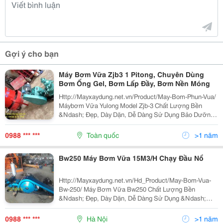
Gợi ý cho bạn
Máy Bơm Vữa Zjb3 1 Pitong, Chuyên Dùng
Bơm Ống Gel, Bơm Lấp Đầy, Bơm Nền Móng
Http://Mayxaydung.net.vn/Product/May-Bom-Phun-Vua/
Máybơm Vữa Yulong Model Zjb-3 Chất Lượng Bền
&Ndash; Đẹp, Dày Dặn, Dễ Dàng Sử Dụng Bảo Dưỡng
&Ndash; Bảo Trì, Giá Cả Hợp Lý Và Đạt Hiệu Quả Cao
Trong Công Việc. Máy Bơm Vữa Zjb-3 Chuyên Dùng Thi
0988 *** ***
Toàn quốc
>1 năm
C
Bw250 Máy Bơm Vữa 15M3/H Chạy Đầu Nổ
Http://Mayxaydung.net.vn/Hd_Product/May-Bom-Vua-
Bw-250/ Máy Bơm Vữa Bw250 Chất Lượng Bền
&Ndash; Đẹp, Dày Dặn, Dễ Dàng Sử Dụng &Ndash;
Bảo Dưỡng &Ndash; Bảo Trì, Giá Cả Hợp Lý Và Đạt
Hiệu Quả Cao Trong Công Việc. Máy Bơm Vữa 3 Piston
0988 *** ***
Hà Nội
>1 năm