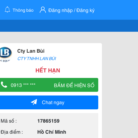
Đăng nhập / Đăng ký
Thông báo
Cty Lan Bùi
CTY TNHH LAN BÙI
HẾT HẠN
0913 *** ***
BẤM ĐỂ HIỆN SỐ
Chat ngay
Mã số :
17865159
Địa điểm :
Hồ Chí Minh