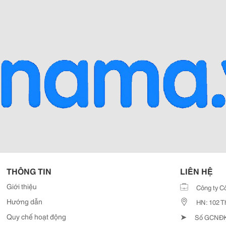
THÔNG TIN
LIÊN HỆ
Giới thiệu
Công ty C
Hướng dẫn
HN: 102 T
➤
Quy chế hoạt động
Số GCNĐKD