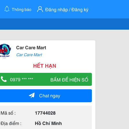
Đăng nhập / Đăng ký
Thông báo
Car Care Mart
Car Care Mart
HẾT HẠN
0979 *** ***
BẤM ĐỂ HIỆN SỐ
Chat ngay
Mã số :
17744028
Địa điểm :
Hồ Chí Minh