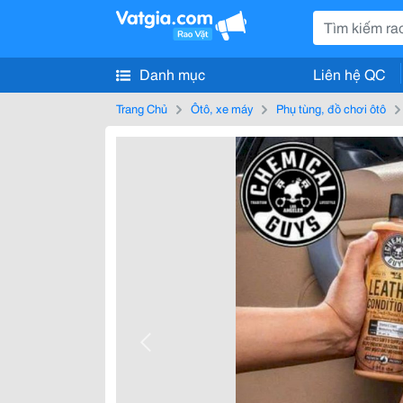
Danh mục
Liên hệ QC
Trang Chủ
Ôtô, xe máy
Phụ tùng, đồ chơi ôtô