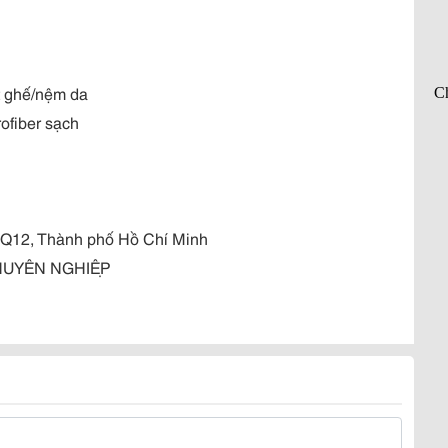
t ghế/nệm da
rofiber sạch
, Q12, Thành phố Hồ Chí Minh
HUYÊN NGHIỆP