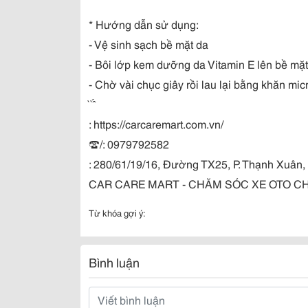
* Hướng dẫn sử dụng:
- Vệ sinh sạch bề mặt da
- Bôi lớp kem dưỡng da Vitamin E lên bề mặ
- Chờ vài chục giây rồi lau lại bằng khăn mic
̀ ̀ ̂́
: https://carcaremart.com.vn/
☎️/: 0979792582
: 280/61/19/16, Đường TX25, P. Thạnh Xuân
CAR CARE MART - CHĂM SÓC XE OTO C
Từ khóa gợi ý:
Bình luận