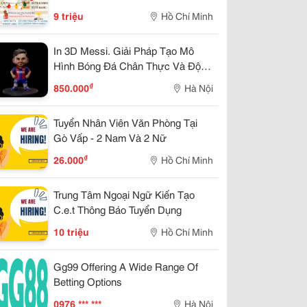
9 triệu
Hồ Chí Minh
In 3D Messi. Giải Pháp Tạo Mô
Hình Bóng Đá Chân Thực Và Độc
Đáo
₫
850.000
Hà Nội
Tuyển Nhân Viên Văn Phòng Tại
Gò Vấp - 2 Nam Và 2 Nữ
₫
26.000
Hồ Chí Minh
Trung Tâm Ngoại Ngữ Kiến Tạo
C.e.t Thông Báo Tuyển Dụng
10 triệu
Hồ Chí Minh
Gg99 Offering A Wide Range Of
Betting Options
0976 *** ***
Hà Nội