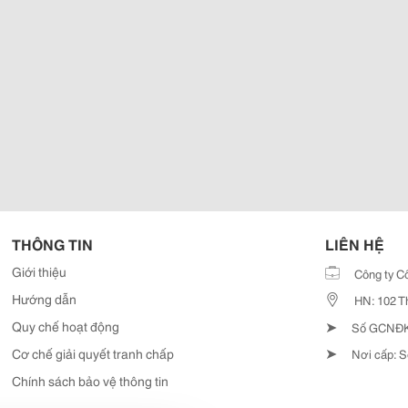
THÔNG TIN
LIÊN HỆ
Giới thiệu
Công ty C
Hướng dẫn
HN: 102 T
➤
Quy chế hoạt động
Số GCNĐKD
➤
Cơ chế giải quyết tranh chấp
Nơi cấp: S
Chính sách bảo vệ thông tin