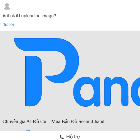
is it ok if I upload an image?
Trả lời
Hỗ trợ