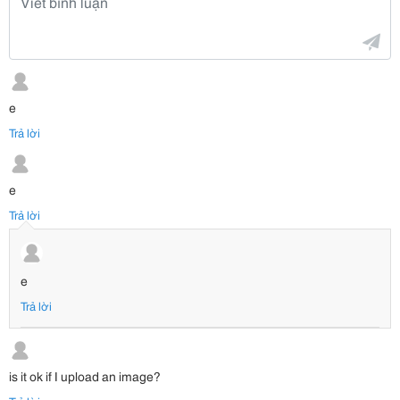
e
Trả lời
e
Trả lời
e
Trả lời
is it ok if I upload an image?