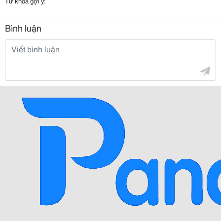
Từ khóa gợi ý:
Bình luận