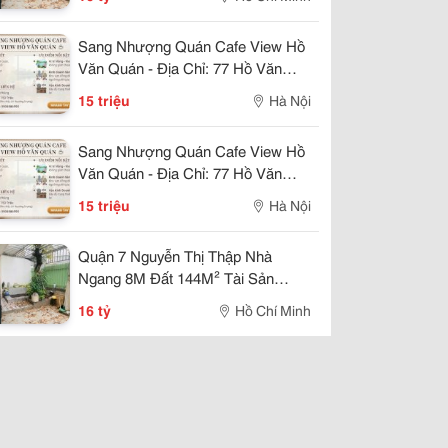
Sang Nhượng Quán Cafe View Hồ
Văn Quán - Địa Chỉ: 77 Hồ Văn
Quán, Hà Đông, Hà Nội Khu Vực
15 triệu
Hà Nội
Kinh Doanh Sầm Uất
Sang Nhượng Quán Cafe View Hồ
Văn Quán - Địa Chỉ: 77 Hồ Văn
Quán, Hà Đông, Hà Nội Khu Vực
15 triệu
Hà Nội
Kinh Doanh Sầm Uất
Quận 7 Nguyễn Thị Thập Nhà
Ngang 8M Đất 144M² Tài Sản
Đáng Chú Ý
16 tỷ
Hồ Chí Minh