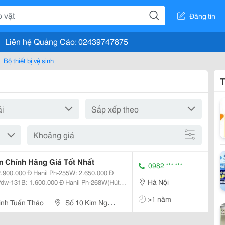
Đăng tin
Liên hệ Quảng Cáo: 02439747875
Bộ thiết bị vệ sinh
T
Khoảng giá
 Chính Hãng Giá Tốt Nhất
0982 *** ***
Hà Nội
 Hanil Ph-268A(Tự
>1 năm
Sinh Tuấn Thảo
Số 10 Kim Ngưu-