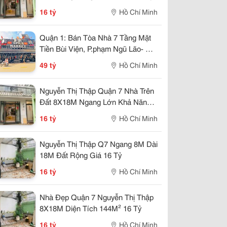
16 tỷ
Hồ Chí Minh
Quận 1: Bán Tòa Nhà 7 Tầng Mặt
Tiền Bùi Viện, P.phạm Ngũ Lão- Dt
40M2- Sẵn Hdt Riêng Tầng Trệt
49 tỷ
Hồ Chí Minh
80Tr/Th- Chính Chủ Chào Giá Tốt
Nguyễn Thị Thập Quận 7 Nhà Trên
Đất 8X18M Ngang Lớn Khả Năng
Khai Thác Cao
16 tỷ
Hồ Chí Minh
Nguyễn Thị Thập Q7 Ngang 8M Dài
18M Đất Rộng Giá 16 Tỷ
16 tỷ
Hồ Chí Minh
Nhà Đẹp Quận 7 Nguyễn Thị Thập
8X18M Diện Tích 144M² 16 Tỷ
16 tỷ
Hồ Chí Minh