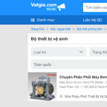
Danh mục
Liên hệ QC
Trang Chủ
Nội, ngoại thất
Nội thất phòng tắm
Bộ thiết bị vệ sinh
Chuyên Phân Phối Máy Bơm
Máy Bơm Nước Hanil Ph-255Av : 2.900.000 Đ Hanil Ph-255W: 2.650.000 Đ
Hanil Pdw-132: 1.190.000 Đ Hanil Pdw-131B: 1.600.000 Đ Hanil Ph-268W(Hút
Giếng):3.250.000 Đ Hanil Ph-405W: 3.150.000Đ
Động):3.550.000 Đ Hanil Pa-1
Nhà Phân Phối Thiết Bị Vệ 
Hbt-Hn