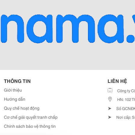
THÔNG TIN
LIÊN HỆ
Giới thiệu
Công ty C
Hướng dẫn
HN: 102 T
➤
Quy chế hoạt động
Số GCNĐKD
➤
Cơ chế giải quyết tranh chấp
Nơi cấp: S
Chính sách bảo vệ thông tin