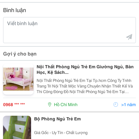
Bình luận
Gợi ý cho bạn
Nội Thất Phòng Ngủ Trẻ Em Giường Ngủ, Bàn
Học, Kệ Sách...
Nội Thất Phòng Ngủ Trẻ Em Tại Tp.hcm Công Ty Tnhh
Trang Trí Nội Thất Mộc Vàng Chuyên Nhận Thiết Kế Và
Thi Công Đóng Đồ Nội Thất Phòng Ngủ Trẻ Em Tại
Tp.hcm, Đóng Giường Ngủ, Bàn Học, Kệ Sách, Tủ Áo,
Kệ Trang Trí Treo Tường. Với Mong Muốn Đem Lại C
0968 *** ***
Hồ Chí Minh
>1 năm
Bộ Phòng Ngủ Trẻ Em
Giá Gốc - Uy Tín - Chất Lượng
________________________________________________