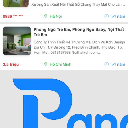
Xưởng Sản Xuất Nội Thất Gỗ Chàng Thay Mặt Cho Làng
Nghề Truyền Thống, Gửi Lời Chào Đến Tất Cả Khách
Hàng. Cảm Ơn Quý Khách Đã Quan Tâm Và Luôn Đồng
0936 *** ***
Hà Nội
>1 năm
Hành V
Phòng Ngủ Trẻ Em, Phòng Ngủ Baby, Nội Thất
Trẻ Em
Công Ty Tnhh Thiết Kế Thương Mại Dịch Vụ Kdh Design
Địa Chỉ: 1/7 Đường 12, Hiệp Bình Chánh, Thủ Đức, Tp.
Hcm Mst: 0313167938 Noithatkdh.com
Kdhdesign.blogspot.com Chuyên Tư Vấn &Ndash;
Thiết Kế - Thi Công Nội &Ndash; Ngoại Thất
3,5 triệu
Hồ Chí Minh
>1 năm