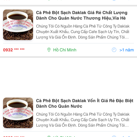
Hạt Ran
Cà Phê Bột Sạch Daklak Giá Rẻ Chất Lượng
Dành Cho Quán Nước Thương Hiệu,Vỉa Hè
Chúng Tôi Có Nguồn Hàng Cà Phê Từ Công Ty Daklak
Chuyên Xuất Khẩu, Cung Cấp Cafe Sạch Uy Tín, Chất
Lượng Và Giá Ổn Định. Dòng Sản Phẩm Chúng Tôi
Hướng Tới Là Cà Phê Bột Sạch Nguyên Chất 100%
Không Hóa Chất, Không Chất Tạo Màu, Tạo Mùi; Cafe
0932 *** ***
Hồ Chí Minh
>1 năm
Hạt Ran
Cà Phê Bột Sạch Daklak Vốn Ít Giá Rẻ Đặc Biệt
Dành Cho Quán Nước
Chúng Tôi Có Nguồn Hàng Cà Phê Từ Công Ty Daklak
Chuyên Xuất Khẩu, Cung Cấp Cafe Sạch Uy Tín, Chất
Lượng Và Giá Ổn Định. Dòng Sản Phẩm Chúng Tôi
Hướng Tới Là Cà Phê Bột Sạch Nguyên Chất 100%
Không Hóa Chất, Không Chất Tạo Màu, Tạo Mùi; Cafe