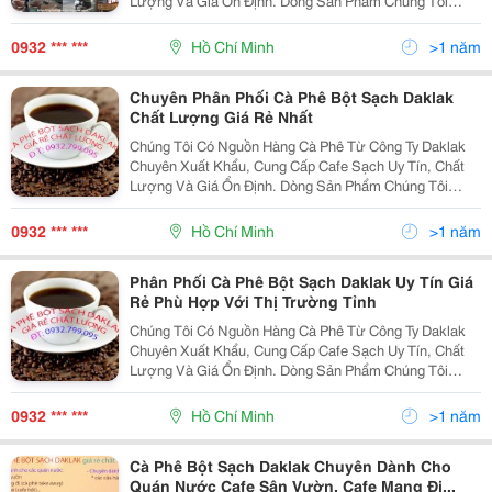
Lượng Và Giá Ổn Định. Dòng Sản Phẩm Chúng Tôi
Hướng Tới Là Cà Phê Bột Sạch Nguyên Chất 100%
Không Hóa Chất, Không Chất Tạo Màu, Tạo Mùi; Cafe
0932 *** ***
Hồ Chí Minh
>1 năm
Hạt Ran
Chuyên Phân Phối Cà Phê Bột Sạch Daklak
Chất Lượng Giá Rẻ Nhất
Chúng Tôi Có Nguồn Hàng Cà Phê Từ Công Ty Daklak
Chuyên Xuất Khẩu, Cung Cấp Cafe Sạch Uy Tín, Chất
Lượng Và Giá Ổn Định. Dòng Sản Phẩm Chúng Tôi
Hướng Tới Là Cà Phê Bột Sạch Nguyên Chất 100%
Không Hóa Chất, Không Chất Tạo Màu, Tạo Mùi; Cafe
0932 *** ***
Hồ Chí Minh
>1 năm
Hạt Ran
Phân Phối Cà Phê Bột Sạch Daklak Uy Tín Giá
Rẻ Phù Hợp Với Thị Trường Tỉnh
Chúng Tôi Có Nguồn Hàng Cà Phê Từ Công Ty Daklak
Chuyên Xuất Khẩu, Cung Cấp Cafe Sạch Uy Tín, Chất
Lượng Và Giá Ổn Định. Dòng Sản Phẩm Chúng Tôi
Hướng Tới Là Cà Phê Bột Sạch Nguyên Chất 100%
Không Hóa Chất, Không Chất Tạo Màu, Tạo Mùi; Cafe
0932 *** ***
Hồ Chí Minh
>1 năm
Hạt Ran
Cà Phê Bột Sạch Daklak Chuyên Dành Cho
Quán Nước Cafe Sân Vườn, Cafe Mang Đi...