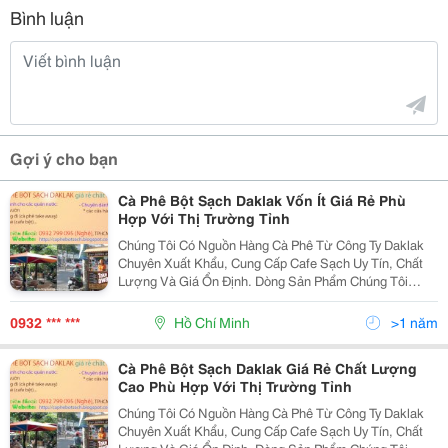
Bình luận
Gợi ý cho bạn
Cà Phê Bột Sạch Daklak Vốn Ít Giá Rẻ Phù
Hợp Với Thị Trường Tỉnh
Chúng Tôi Có Nguồn Hàng Cà Phê Từ Công Ty Daklak
Chuyên Xuất Khẩu, Cung Cấp Cafe Sạch Uy Tín, Chất
Lượng Và Giá Ổn Định. Dòng Sản Phẩm Chúng Tôi
Hướng Tới Là Cà Phê Bột Sạch Nguyên Chất 100%
Không Hóa Chất, Không Chất Tạo Màu, Tạo Mùi; Cafe
0932 *** ***
Hồ Chí Minh
>1 năm
Hạt Ran
Cà Phê Bột Sạch Daklak Giá Rẻ Chất Lượng
Cao Phù Hợp Với Thị Trường Tỉnh
Chúng Tôi Có Nguồn Hàng Cà Phê Từ Công Ty Daklak
Chuyên Xuất Khẩu, Cung Cấp Cafe Sạch Uy Tín, Chất