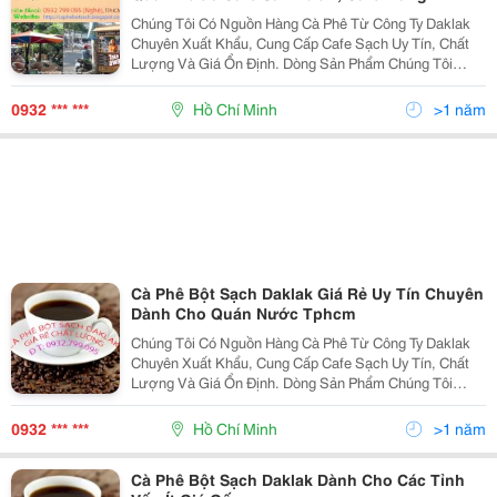
Chúng Tôi Có Nguồn Hàng Cà Phê Từ Công Ty Daklak
Chuyên Xuất Khẩu, Cung Cấp Cafe Sạch Uy Tín, Chất
Lượng Và Giá Ổn Định. Dòng Sản Phẩm Chúng Tôi
Hướng Tới Là Cà Phê Bột Sạch Nguyên Chất 100%
Không Hóa Chất, Không Chất Tạo Màu, Tạo Mùi; Cafe
0932 *** ***
Hồ Chí Minh
>1 năm
Hạt Ran
Cà Phê Bột Sạch Daklak Giá Rẻ Uy Tín Chuyên
Dành Cho Quán Nước Tphcm
Chúng Tôi Có Nguồn Hàng Cà Phê Từ Công Ty Daklak
Chuyên Xuất Khẩu, Cung Cấp Cafe Sạch Uy Tín, Chất
Lượng Và Giá Ổn Định. Dòng Sản Phẩm Chúng Tôi
Hướng Tới Là Cà Phê Bột Sạch Nguyên Chất 100%
Không Hóa Chất, Không Chất Tạo Màu, Tạo Mùi; Cafe
0932 *** ***
Hồ Chí Minh
>1 năm
Hạt Ran
Cà Phê Bột Sạch Daklak Dành Cho Các Tỉnh