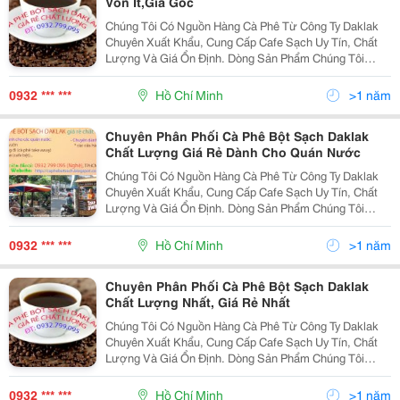
Vốn Ít,Giá Gốc
Chúng Tôi Có Nguồn Hàng Cà Phê Từ Công Ty Daklak
Chuyên Xuất Khẩu, Cung Cấp Cafe Sạch Uy Tín, Chất
Lượng Và Giá Ổn Định. Dòng Sản Phẩm Chúng Tôi
Hướng Tới Là Cà Phê Bột Sạch Nguyên Chất 100%
Không Hóa Chất, Không Chất Tạo Màu, Tạo Mùi; Cafe
0932 *** ***
Hồ Chí Minh
>1 năm
Hạt Ran
Chuyên Phân Phối Cà Phê Bột Sạch Daklak
Chất Lượng Giá Rẻ Dành Cho Quán Nước
Chúng Tôi Có Nguồn Hàng Cà Phê Từ Công Ty Daklak
Chuyên Xuất Khẩu, Cung Cấp Cafe Sạch Uy Tín, Chất
Lượng Và Giá Ổn Định. Dòng Sản Phẩm Chúng Tôi
Hướng Tới Là Cà Phê Bột Sạch Nguyên Chất 100%
Không Hóa Chất, Không Chất Tạo Màu, Tạo Mùi; Cafe
0932 *** ***
Hồ Chí Minh
>1 năm
Hạt Ran
Chuyên Phân Phối Cà Phê Bột Sạch Daklak
Chất Lượng Nhất, Giá Rẻ Nhất
Chúng Tôi Có Nguồn Hàng Cà Phê Từ Công Ty Daklak
Chuyên Xuất Khẩu, Cung Cấp Cafe Sạch Uy Tín, Chất
Lượng Và Giá Ổn Định. Dòng Sản Phẩm Chúng Tôi
Hướng Tới Là Cà Phê Bột Sạch Nguyên Chất 100%
Không Hóa Chất, Không Chất Tạo Màu, Tạo Mùi; Cafe
0932 *** ***
Hồ Chí Minh
>1 năm