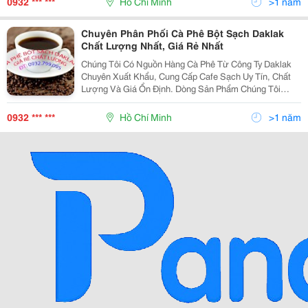
0932 *** ***
Hồ Chí Minh
>1 năm
Hạt Ran
Chuyên Phân Phối Cà Phê Bột Sạch Daklak
Chất Lượng Nhất, Giá Rẻ Nhất
Chúng Tôi Có Nguồn Hàng Cà Phê Từ Công Ty Daklak
Chuyên Xuất Khẩu, Cung Cấp Cafe Sạch Uy Tín, Chất
Lượng Và Giá Ổn Định. Dòng Sản Phẩm Chúng Tôi
Hướng Tới Là Cà Phê Bột Sạch Nguyên Chất 100%
Không Hóa Chất, Không Chất Tạo Màu, Tạo Mùi; Cafe
0932 *** ***
Hồ Chí Minh
>1 năm
Hạt Ran