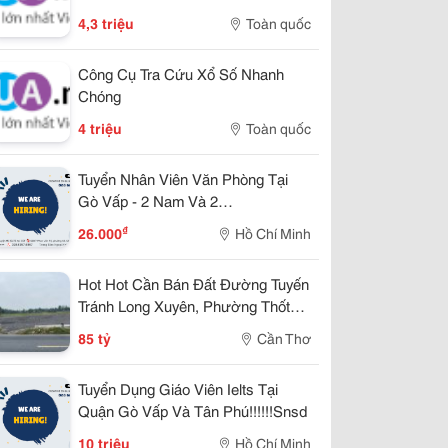
4,3 triệu
Toàn quốc
Công Cụ Tra Cứu Xổ Số Nhanh
Chóng
4 triệu
Toàn quốc
Tuyển Nhân Viên Văn Phòng Tại
Gò Vấp - 2 Nam Và 2
Nữ!!!!!!!!!!!!!Svt
₫
26.000
Hồ Chí Minh
Hot Hot Cần Bán Đất Đường Tuyến
Tránh Long Xuyên, Phường Thốt
Nốt, Tp. Cần Thơ
85 tỷ
Cần Thơ
Tuyển Dụng Giáo Viên Ielts Tại
Quận Gò Vấp Và Tân Phú!!!!!!Snsd
10 triệu
Hồ Chí Minh