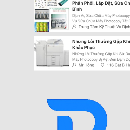
Phân Phối, Lắp Đặt, Sửa C
Bình
Dịch Vụ Sửa Chữa Máy Photocopy Tậ
Vụ Sửa Chữa Máy Photocopy Tất Cả Các Dòng. Trung Tâ
Máy Văn Phòng Đăng Hưởng Chuy
Trung Tâm Kỹ Thuật Và Dịc
Những Kỹ Thuật Viên Có Kinh Ng
Nhân - Yên Mô - Ninh Bình
Những Lỗi Thường Gặp Khi
Khắc Phục
Những Lỗi Thường Gặp Khi Sử Dụn
Máy Photocopy Bị Vệt Đen Đậm Dọ
Là Lúc Bạn Phải Thay Trống 2. Bản In Mờ (Toàn Bộ Giấy Hoặc 1 Phần), Mực In
Mr Hồng
116 Cát Bi H
Không Đồng Đều Trên Bản In. Đ