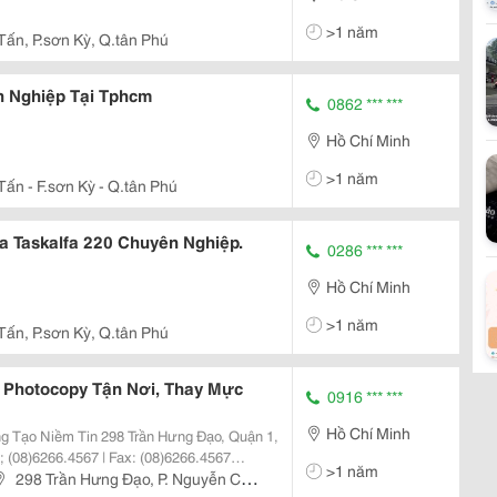
>1 năm
Tấn, P.sơn Kỳ, Q.tân Phú
 Nghiệp Tại Tphcm
0862 *** ***
Hồ Chí Minh
>1 năm
Tấn - F.sơn Kỳ - Q.tân Phú
 Taskalfa 220 Chuyên Nghiệp.
0286 *** ***
Hồ Chí Minh
>1 năm
Tấn, P.sơn Kỳ, Q.tân Phú
Photocopy Tận Nơi, Thay Mực
0916 *** ***
Hồ Chí Minh
>1 năm
angjsc.com.vn - Lời Đầu Tiền Xin
298 Trần Hưng Đạo, P. Nguyễn Cư