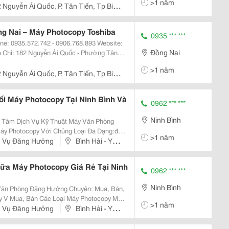
>1 năm
061.3827.316 - Fax: 061.3827.316 Chi
 Nguyễn Ái Quốc, P. Tân Tiến, Tp Biên
g Nai – Máy Photocopy Toshiba
0935 *** ***
Đồng Nai
061.3827.316 - Fax: 061.3827.316 Chi
>1 năm
 Nguyễn Ái Quốc, P. Tân Tiến, Tp Biên
i Máy Photocopy Tại Ninh Bình Và
0962 *** ***
Ninh Bình
g Tâm Dịch Vụ Kỹ Thuật Máy Văn Phòng
áy Photocopy Với Chủng Loại Đa Dạng:đầy
>1 năm
n, Fax, Chức Năng Chia Bộ Điện Tử, Nạp
h Vụ Đăng Hưởng
Bình Hải - Yên
Máy Mới Nguyên
hữa Máy Photocopy Giá Rẻ Tại Ninh
0962 *** ***
Ninh Bình
Đăng Hưởng Chuyên: Mua, Bán,
ới,
>1 năm
h Vụ Đăng Hưởng
Bình Hải - Yên