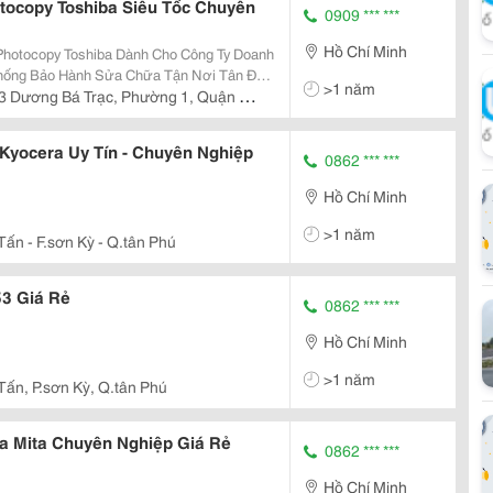
tocopy Toshiba Siêu Tốc Chuyên
0909 *** ***
Hồ Chí Minh
hotocopy Toshiba Dành Cho Công Ty Doanh
>1 năm
Cả Các Nhu Cầu Sửa Chữa Máy Photocopy
3 Dương Bá Trạc, Phường 1, Quận 8,
hiba...
yocera Uy Tín - Chuyên Nghiệp
0862 *** ***
Hồ Chí Minh
>1 năm
Tấn - F.sơn Kỳ - Q.tân Phú
53 Giá Rẻ
0862 *** ***
Hồ Chí Minh
>1 năm
Tấn, P.sơn Kỳ, Q.tân Phú
a Mita Chuyên Nghiệp Giá Rẻ
0862 *** ***
Hồ Chí Minh