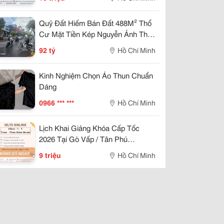
Quỹ Đất Hiếm Bán Đất 488M² Thổ
Cư Mặt Tiền Kép Nguyễn Ảnh Thủ,
P.trung Mỹ Tây, Q.12, Tp.hcm
92 tỷ
Hồ Chí Minh
Kinh Nghiệm Chọn Áo Thun Chuẩn
Dáng
0966 *** ***
Hồ Chí Minh
Lịch Khai Giảng Khóa Cấp Tốc
2026 Tại Gò Vấp / Tân Phú
!!!!!!!!!!!!!!!!!!!!Atezz
9 triệu
Hồ Chí Minh