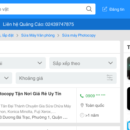
Đăng tin
Liên hệ Quảng Cáo: 02439747875
 lắp đặt
Sửa Máy Văn phòng
Sửa máy Photocopy
T
Khoảng giá
ocopy Tận Nơi Giá Rẻ Uy Tín
0909 *** ***
Toàn quốc
y Tân Đại Thành Chuyên Gia Sửa Chữa Máy
on, Konica Minolta, Fuji Xerox,
>1 năm
y Tín Giá Rẻ Dịch Vụ Sửa Chữa Máy
3 Dương Bá Trạc, Phường 1, Quận 8,
Đang Tìm Kiếm Dịch Vụ...