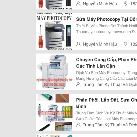
Tiến - Biên Hòa Tel: 0906.768.893 - 
Nguyễn Minh Hậu
182
Nhánh Tp Hcm : 766 Tr
Hòa
Sửa Máy Photocopy Tại Đồn
Thiết Bị Văn Phòng Đại Thành Hotline: 0935.572.742 - 0906.768.893 Website:
Thuemayphotocopy.freevn.com Ðịa Chỉ: 182 Nguyễn Ái Quốc - Phường Tân
Tiến - Biên Hòa Tel: 0906.768.893 - 
Nhánh Tp Hcm : 766 Tr
Nguyễn Minh Hậu
182
Hòa
Chuyên Cung Cấp, Phân Phố
Các Tỉnh Lân Cận
Dịch Vụ Bán Máy Photocopy: Trun
Đăng Hưởng Cung Cấp Các Loại M
Đủ Các Chức Năng: Photo, In, Sca
Trung Tâm Kỹ Thuật Và Dịc
Đảo Bản Gốc&Hellip;Vv 
Nhân - Yên Mô - Ninh Bình
Phân Phối, Lắp Đặt, Sửa C
Bình
Trung Tâm Dịch Vụ Kỹ Thuật Máy Văn Phòng 
Sửa Chữa Các Loại Máy Photocopy V Mua, Bán Các Loại Máy Photocopy M
Cũ V Lắp Đặt, Bảo Trì, Sửa Chữa Các Loại Máy Photocopy V Bán Buôn, Bán Lẻ
Trung Tâm Kỹ Thuật Và Dịc
Linh Kiện, Phụ Kiện Máy
Nhân - Yên Mô - Ninh Bình