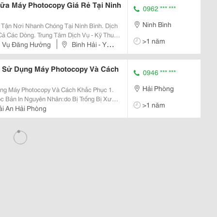
hữa Máy Photocopy Giá Rẻ Tại Ninh
0962 *** ***
Ninh Bình
n Nơi Nhanh Chóng Tại Ninh Bình. Dịch
m Dịch Vụ - Kỹ Thuật
>1 năm
ên Sữa Chữa Máy Photocopy Các Dòng Với
h Vụ Đăng Hưởng
Bình Hải - Yên
 Sử Dụng Máy Photocopy Và Cách
0946 *** ***
Hải Phòng
g Máy Photocopy Và Cách Khắc Phục 1.
c Bản In Nguyên Nhân:do Bị Trống Bị Xước
>1 năm
ải An Hải Phòng