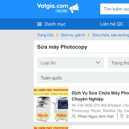
Danh mục
Liên hệ QC
Trang Chủ
Dịch vụ, giải trí
Sửa chữa, bảo dưỡng,
Sửa máy Photocopy
Dịch Vụ Sửa Chữa Máy Phot
Chuyên Nghiệp
Mr Việt 0933.375.902 &Ndash; Ct
Photocopy: Ricoh, Toshiba, Hp, Can
Kyocera&Hellip; Chuyên Nghiệp U
Phan Ngoc Anh Viet
2
Photocopy Tận Nơi Bạn 
Hồ Chí Minh, Việt Nam