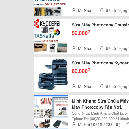
Mr Nhàn
59 Lê Trọng 
Sửa Máy Photocopy Chuyên
₫
99.000
Mr Nhàn
59 Lê Trọng 
Sửa Máy Photocopy Kyocera
₫
80.000
Mr Nhàn
59 Lê Trọng 
Minh Khang Sửa Chữa Máy 
Máy Photocopy Tận Nơi,
Công Ty Cp Minh Khang Chất Lượng Tạo Niềm Tin 298 Trần Hưng Đạo, Quận 1,
Tphcm Đt: (08)39.209.309 &Ndash; (08)6266.4567 | Fax: (08)6266.4567
Http://Minhkhangjsc.com Hoặc Http://Minhkh
Mr Hải ( 0916.3232.19 )