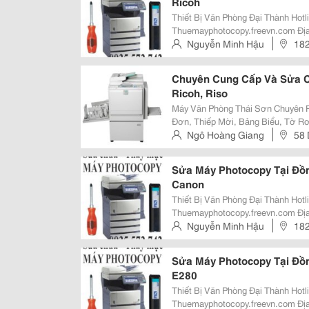
Ricoh
Thiết Bị Văn Phòng Đại Thành Hotline: 0935.572.742 - 0906.768.893 Website:
Thuemayphotocopy.freevn.com Ðịa Chỉ: 182 Nguyễn Ái Quốc - Phường Tân
Tiến - Biên Hòa Tel: 0906.768.893 - 
Nguyễn Minh Hậu
182
Nhánh Tp Hcm : 766 Tr
Hòa
Chuyên Cung Cấp Và Sửa C
Ricoh, Riso
Máy Văn Phòng Thái Sơn Chuyên Ph
Đơn, Thiếp Mời, Bảng Biểu, Tờ Rơi
Như: Dx3340, 3343, 4542, 4545, Rz220Ui, 310
Ngô Hoàng Giang
58
Linh Kiện Thay Thế: Mực I
Sửa Máy Photocopy Tại Đồn
Canon
Thiết Bị Văn Phòng Đại Thành Hotline: 0935.572.742 - 0906.768.893 Website:
Thuemayphotocopy.freevn.com Ðịa Chỉ: 182 Nguyễn Ái Quốc - Phường Tân
Tiến - Biên Hòa Tel: 0906.768.893 - 
Nguyễn Minh Hậu
182
Nhánh Tp Hcm : 766 Tr
Hòa
Sửa Máy Photocopy Tại Đồn
E280
Thiết Bị Văn Phòng Đại Thành Hotline: 0935.572.742 - 0906.768.893 Website:
Thuemayphotocopy.freevn.com Ðịa Chỉ: 182 Nguyễn Ái Quốc - Phường Tân