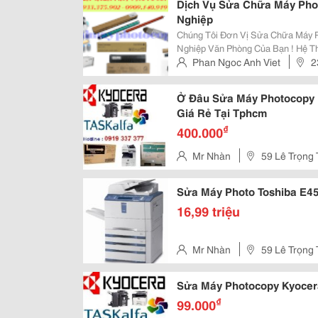
Dịch Vụ Sửa Chữa Máy Pho
Nghiệp
Chúng Tôi Đơn Vị Sửa Chữa Máy P
Nghiệp Văn Phòng Của Bạn ! Hệ Thống Bảo Hành Sửa Chữa Tận Nơi Tân Đại
Thành Có Thể Giúp Đáp Ứng Tất 
Phan Ngoc Anh Viet
2
Toshiba Hoặc Sửa Chữa Máy In Tos
Hồ Chí Minh, Việt Nam
Ở Đâu Sửa Máy Photocopy K
Giá Rẻ Tại Tphcm
₫
400.000
Mr Nhàn
59 Lê Trọng 
Sửa Máy Photo Toshiba E4
16,99 triệu
Mr Nhàn
59 Lê Trọng 
Sửa Máy Photocopy Kyocer
₫
99.000