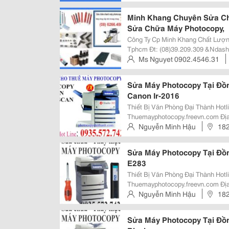
Cho Phép Cty Min
Trinh, Q.1, Tp Hcm, Viet Nam
Minh Khang Chuyên Sửa C
Sửa Chữa Máy Photocopy,
Công Ty Cp Minh Khang Chất Lượng Tạo Niềm Tin 298 Trần Hưng Đạo, Quận 1,
Tphcm Đt: (08)39.209.309 &Ndash; (08)6266.4567 | Fax: (08)6266.4567
Http://Minhkhangjsc.com Hoặc Http://Minhkh
Ms Nguyet 0902.4546.31
Cho Phép C
Trinh, Q.1, Tp Hcm, Viet Nam
Sửa Máy Photocopy Tại Đồn
Canon Ir-2016
Thiết Bị Văn Phòng Đại Thành Hotline: 0935.572.742 - 0906.768.893 Website:
Thuemayphotocopy.freevn.com Ðịa Chỉ: 182 Nguyễn Ái Quốc - Phường Tân
Tiến - Biên Hòa Tel: 0906.768.893 - 
Nguyễn Minh Hậu
182
Nhánh Tp Hcm : 766 Tr
Hòa
Sửa Máy Photocopy Tại Đồn
E283
Thiết Bị Văn Phòng Đại Thành Hotline: 0935.572.742 - 0906.768.893 Website:
Thuemayphotocopy.freevn.com Ðịa Chỉ: 182 Nguyễn Ái Quốc - Phường Tân
Tiến - Biên Hòa Tel: 0906.768.893 - 
Nguyễn Minh Hậu
182
Nhánh Tp Hcm : 766 Tr
Hòa
Sửa Máy Photocopy Tại Đồn