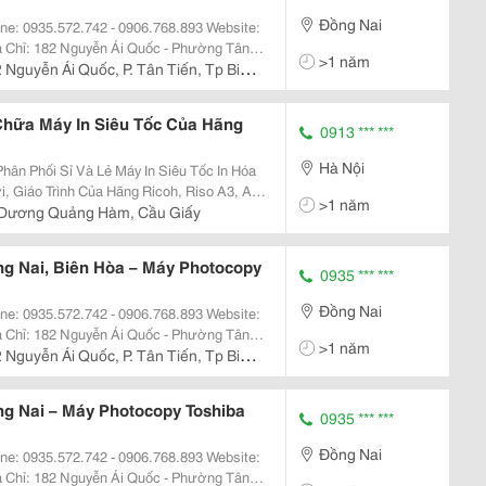
Đồng Nai
>1 năm
061.3827.316 - Fax: 061.3827.316 Chi
 Nguyễn Ái Quốc, P. Tân Tiến, Tp Biên
hữa Máy In Siêu Tốc Của Hãng
0913 *** ***
Hà Nội
ân Phối Sỉ Và Lẻ Máy In Siêu Tốc In Hóa
, Giáo Trình Của Hãng Ricoh, Riso A3, A3
>1 năm
Ui, 990Ui...... Cung Cấp Vật Tư,
 Dương Quảng Hàm, Cầu Giấy
g Nai, Biên Hòa – Máy Photocopy
0935 *** ***
Đồng Nai
>1 năm
061.3827.316 - Fax: 061.3827.316 Chi
 Nguyễn Ái Quốc, P. Tân Tiến, Tp Biên
g Nai – Máy Photocopy Toshiba
0935 *** ***
Đồng Nai