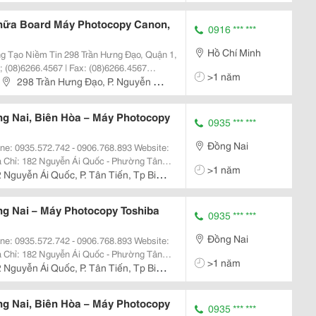
hữa Board Máy Photocopy Canon,
0916 *** ***
Hồ Chí Minh
>1 năm
angjsc.com.vn - Lời Đầu Tiền Xin
298 Trần Hưng Đạo, P. Nguyễn Cư
g Nai, Biên Hòa – Máy Photocopy
0935 *** ***
Đồng Nai
>1 năm
061.3827.316 - Fax: 061.3827.316 Chi
 Nguyễn Ái Quốc, P. Tân Tiến, Tp Biên
g Nai – Máy Photocopy Toshiba
0935 *** ***
Đồng Nai
>1 năm
061.3827.316 - Fax: 061.3827.316 Chi
 Nguyễn Ái Quốc, P. Tân Tiến, Tp Biên
g Nai, Biên Hòa – Máy Photocopy
0935 *** ***