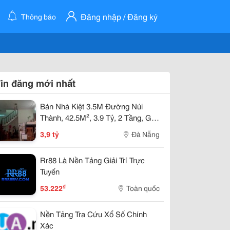
Đăng nhập / Đăng ký
Thông báo
in đăng mới nhất
Bán Nhà Kiệt 3.5M Đường Núi
Thành, 42.5M², 3.9 Tỷ, 2 Tầng, Gần
Cầu Rồng
3,9 tỷ
Đà Nẵng
Rr88 Là Nền Tảng Giải Trí Trực
Tuyến
₫
53.222
Toàn quốc
Nền Tảng Tra Cứu Xổ Số Chính
Xác