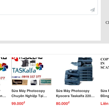
y
Sửa Máy Photocopy
Sửa Máy Photocopy
Sửa 
ên
Chuyên Nghiệp Tại
Kyocera Taskalfa 220
Đồng
Tphcm
Chuyên Nghiệp.
Máy 
₫
₫
99.000
80.000
Liên
Ir-20