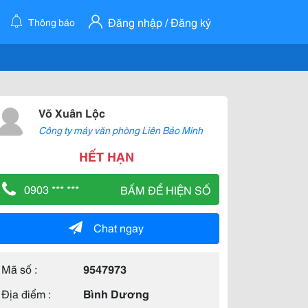
Đăng nhập / Đăng ký
Thông báo
Võ Xuân Lộc
Công ty máy văn phòng Liên Bảo Minh
HẾT HẠN
0903 *** ***
BẤM ĐỂ HIỆN SỐ
Chat ngay
Mã số :
9547973
Địa điểm :
Bình Dương