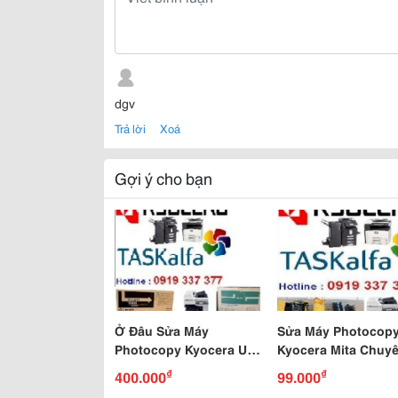
dgv
Trả lời
Xoá
Gợi ý cho bạn
Ở Đâu Sửa Máy
Sửa Máy Photocop
Photocopy Kyocera Uy
Kyocera Mita Chuy
Tín - Chuyên Nghiệp Giá
Nghiệp Giá Rẻ
₫
₫
400.000
99.000
Rẻ Tại Tphcm