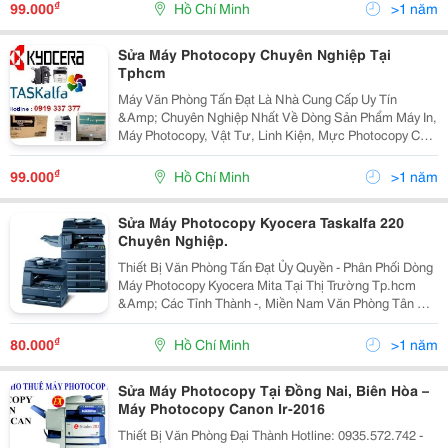
Kyocera Mita
₫
99.000
Hồ Chí Minh
>1 năm
Sửa Máy Photocopy Chuyên Nghiệp Tại
Tphcm
Máy Văn Phòng Tấn Đạt Là Nhà Cung Cấp Uy Tín
&Amp; Chuyên Nghiệp Nhất Về Dòng Sản Phẩm Máy In,
Máy Photocopy, Vật Tư, Linh Kiện, Mực Photocopy Của
Nhật Như : Kyocera (Mita )Taskalfa, Xerox, Ricoh, Hp
Mfp, Toshiba Tại Tp Hcm Với Kinh Nghiệm Trên 10...
₫
99.000
Hồ Chí Minh
>1 năm
Sửa Máy Photocopy Kyocera Taskalfa 220
Chuyên Nghiệp.
Thiết Bị Văn Phòng Tấn Đạt Ủy Quyền - Phân Phối Dòng
Máy Photocopy Kyocera Mita Tại Thị Trường Tp.hcm
&Amp; Các Tỉnh Thành -, Miền Nam Văn Phòng Tân Đạt
Có Trên 10 Năm Kinh Nghiệm Về Sản Phẩm Máy Văn
Phòng Nói Chun
₫
80.000
Hồ Chí Minh
>1 năm
Sửa Máy Photocopy Tại Đồng Nai, Biên Hòa –
Máy Photocopy Canon Ir-2016
Thiết Bị Văn Phòng Đại Thành Hotline: 0935.572.742 -