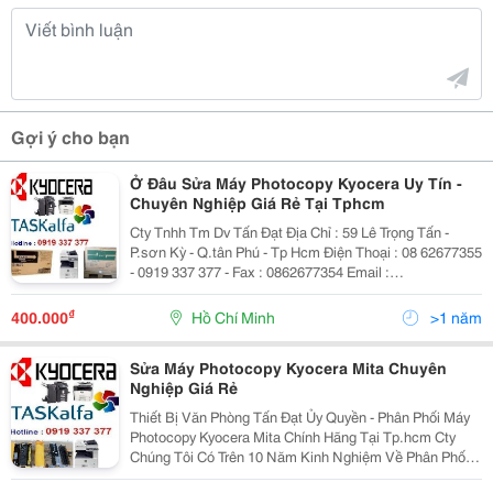
Gợi ý cho bạn
Ở Đâu Sửa Máy Photocopy Kyocera Uy Tín -
Chuyên Nghiệp Giá Rẻ Tại Tphcm
Cty Tnhh Tm Dv Tấn Đạt Địa Chỉ : 59 Lê Trọng Tấn -
P.sơn Kỳ - Q.tân Phú - Tp Hcm Điện Thoại : 08 62677355
- 0919 337 377 - Fax : 0862677354 Email :
Tandatphotocopy@Gmail.com Web :
Www.tandat.com.vn May Photocopy Kyocera Gia Re Tai
₫
400.000
Hồ Chí Minh
>1 năm
Tphcm
Sửa Máy Photocopy Kyocera Mita Chuyên
Nghiệp Giá Rẻ
Thiết Bị Văn Phòng Tấn Đạt Ủy Quyền - Phân Phối Máy
Photocopy Kyocera Mita Chính Hãng Tại Tp.hcm Cty
Chúng Tôi Có Trên 10 Năm Kinh Nghiệm Về Phân Phối
&Amp; Sửa Chữa Dòng Sản Phẩm Máy Photocopy