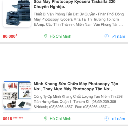
Sửa Máy Photocopy Kyocera Taskalfa 220
Chuyên Nghiệp.
Thiết Bị Văn Phòng Tấn Đạt Ủy Quyền - Phân Phối Dòng
Máy Photocopy Kyocera Mita Tại Thị Trường Tp.hcm
&Amp; Các Tỉnh Thành -, Miền Nam Văn Phòng Tân Đạt
Có Trên 10 Năm Kinh Nghiệm Về Sản Phẩm Máy Văn
Phòng Nói Chun
₫
80.000
Hồ Chí Minh
>1 năm
Minh Khang Sửa Chữa Máy Photocopy Tận
Nơi, Thay Mực Máy Photocopy Tận Nơi,
Công Ty Cp Minh Khang Chất Lượng Tạo Niềm Tin 298
Trần Hưng Đạo, Quận 1, Tphcm Đt: (08)39.209.309
&Ndash; (08)6266.4567 | Fax: (08)6266.4567
Http://Minhkhangjsc.com Hoặc
Http://Minhkhangjsc.com.vn - Lời Đầu Tiền Xin Cho
0916 *** ***
Hồ Chí Minh
>1 năm
Phép Cty Min