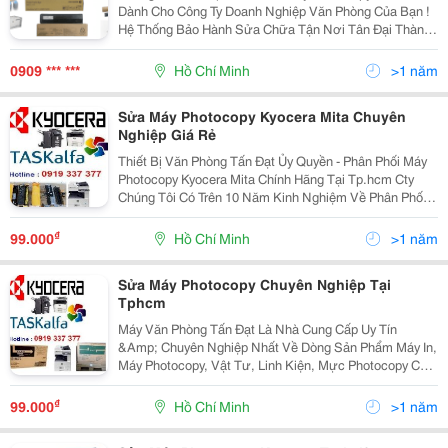
Dành Cho Công Ty Doanh Nghiệp Văn Phòng Của Bạn !
Hệ Thống Bảo Hành Sửa Chữa Tận Nơi Tân Đại Thành
Có Thể Giúp Đáp Ứng Tất Cả Các Nhu Cầu Sửa Chữa
Máy Photocopy Toshiba Hoặc Sửa Chữa Máy In
0909 *** ***
Hồ Chí Minh
>1 năm
Toshiba...
Sửa Máy Photocopy Kyocera Mita Chuyên
Nghiệp Giá Rẻ
Thiết Bị Văn Phòng Tấn Đạt Ủy Quyền - Phân Phối Máy
Photocopy Kyocera Mita Chính Hãng Tại Tp.hcm Cty
Chúng Tôi Có Trên 10 Năm Kinh Nghiệm Về Phân Phối
&Amp; Sửa Chữa Dòng Sản Phẩm Máy Photocopy
Kyocera Mita
₫
99.000
Hồ Chí Minh
>1 năm
Sửa Máy Photocopy Chuyên Nghiệp Tại
Tphcm
Máy Văn Phòng Tấn Đạt Là Nhà Cung Cấp Uy Tín
&Amp; Chuyên Nghiệp Nhất Về Dòng Sản Phẩm Máy In,
Máy Photocopy, Vật Tư, Linh Kiện, Mực Photocopy Của
Nhật Như : Kyocera (Mita )Taskalfa, Xerox, Ricoh, Hp
Mfp, Toshiba Tại Tp Hcm Với Kinh Nghiệm Trên 10...
₫
99.000
Hồ Chí Minh
>1 năm