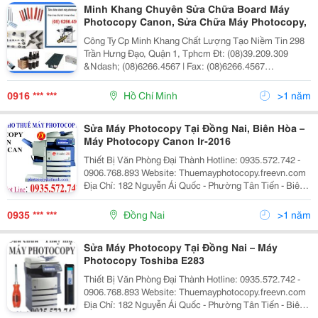
Minh Khang Chuyên Sửa Chữa Board Máy
Photocopy Canon, Sửa Chữa Máy Photocopy,
Công Ty Cp Minh Khang Chất Lượng Tạo Niềm Tin 298
Trần Hưng Đạo, Quận 1, Tphcm Đt: (08)39.209.309
&Ndash; (08)6266.4567 | Fax: (08)6266.4567
Http://Minhkhangjsc.com Hoặc
Http://Minhkhangjsc.com.vn - Lời Đầu Tiền Xin Cho
0916 *** ***
Hồ Chí Minh
>1 năm
Phép C
Sửa Máy Photocopy Tại Đồng Nai, Biên Hòa –
Máy Photocopy Canon Ir-2016
Thiết Bị Văn Phòng Đại Thành Hotline: 0935.572.742 -
0906.768.893 Website: Thuemayphotocopy.freevn.com
Ðịa Chỉ: 182 Nguyễn Ái Quốc - Phường Tân Tiến - Biên
Hòa Tel: 0906.768.893 - 061.3827.316 - Fax:
061.3827.316 Chi Nhánh Tp Hcm : 766 Tr
0935 *** ***
Đồng Nai
>1 năm
Sửa Máy Photocopy Tại Đồng Nai – Máy
Photocopy Toshiba E283
Thiết Bị Văn Phòng Đại Thành Hotline: 0935.572.742 -
0906.768.893 Website: Thuemayphotocopy.freevn.com
Ðịa Chỉ: 182 Nguyễn Ái Quốc - Phường Tân Tiến - Biên
Hòa Tel: 0906.768.893 - 061.3827.316 - Fax: