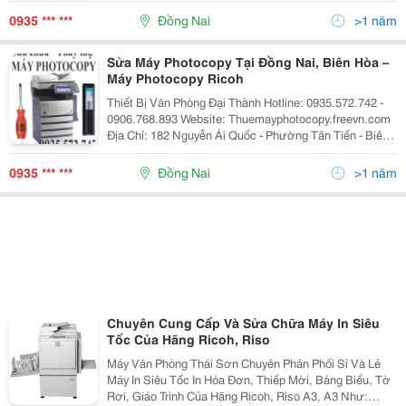
061.3827.316 Chi Nhánh Tp Hcm : 766 Tr
0935 *** ***
Đồng Nai
>1 năm
Sửa Máy Photocopy Tại Đồng Nai, Biên Hòa –
Máy Photocopy Ricoh
Thiết Bị Văn Phòng Đại Thành Hotline: 0935.572.742 -
0906.768.893 Website: Thuemayphotocopy.freevn.com
Ðịa Chỉ: 182 Nguyễn Ái Quốc - Phường Tân Tiến - Biên
Hòa Tel: 0906.768.893 - 061.3827.316 - Fax:
061.3827.316 Chi Nhánh Tp Hcm : 766 Tr
0935 *** ***
Đồng Nai
>1 năm
Chuyên Cung Cấp Và Sửa Chữa Máy In Siêu
Tốc Của Hãng Ricoh, Riso
Máy Văn Phòng Thái Sơn Chuyên Phân Phối Sỉ Và Lẻ
Máy In Siêu Tốc In Hóa Đơn, Thiếp Mời, Bảng Biểu, Tờ
Rơi, Giáo Trình Của Hãng Ricoh, Riso A3, A3 Như: