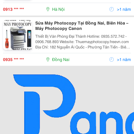
Dx3340, 3343, 4542, 4545, Rz220Ui, 310Ui, 990Ui......
Cung Cấp Vật Tư, Linh Kiện Thay Thế: Mực I
0913 *** ***
Hà Nội
>1 năm
Sửa Máy Photocopy Tại Đồng Nai, Biên Hòa –
Máy Photocopy Canon
Thiết Bị Văn Phòng Đại Thành Hotline: 0935.572.742 -
0906.768.893 Website: Thuemayphotocopy.freevn.com
Ðịa Chỉ: 182 Nguyễn Ái Quốc - Phường Tân Tiến - Biên
Hòa Tel: 0906.768.893 - 061.3827.316 - Fax:
061.3827.316 Chi Nhánh Tp Hcm : 766 Tr
0935 *** ***
Đồng Nai
>1 năm