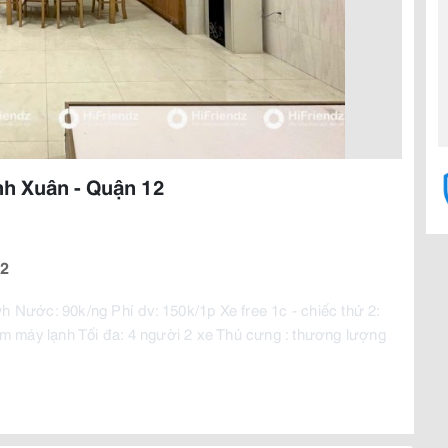
nh Xuân - Quận 12
12
h Nước: 90k/ng Phí dv: 150k/1p Xe free 1c - chiếc thứ 2: 
 máy lạnh Tối đa: 4 người 2 xe Thú cưng : thương lượng 