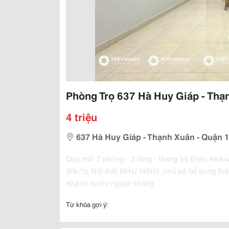
Phòng Trọ 637 Hà Huy Giáp - Thạ
4 triệu
637 Hà Huy Giáp - Thạnh Xuân - Quận 
Quy mô: 7 phòng - 3 tầng - thang bộ Điện: 4k/kw
90k/1c Nội thất NHƯ HÌNH, chủ sẽ bổ sung thêm
Khách nước ngoài: không
Từ khóa gợi ý: