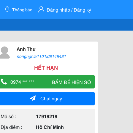
Đăng nhập / Đăng ký
Thông báo
Anh Thư
nongnghia1101id8148481
HẾT HẠN
0974 *** ***
BẤM ĐỂ HIỆN SỐ
Chat ngay
Mã số :
17919219
Địa điểm :
Hồ Chí Minh