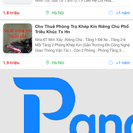
Ninh Tốt, Giá Từ 1,8Tr.-2,1Tr Liên Hệ Chị Hoa
0982846808
1,8 triệu
Hà Nội
>1 năm
Cho Thuê Phòng Trọ Khép Kín Riêng Chủ Phố
Triều Khúc Tx Hn
Nhà 6T Mới Xây ,Riêng Chủ , Tầng 1 Để Xe , Tầng 2-6
Mỗi Tầng 2 Phòng Khép Kín (Gần Trường Đh Công Nghệ
Giao Thông Vận Tải ) , Còn 2 Phòng : Phòng Tầng 3
Rộng 20M2 Khép Kín + Gác Sép Để Đồ Và Phòng Tầng
2 Rộng 20M2 Khép Kín + Gác Sép Để Đồ . Phòng Có
1,9 triệu
Hà Nội
>1 năm