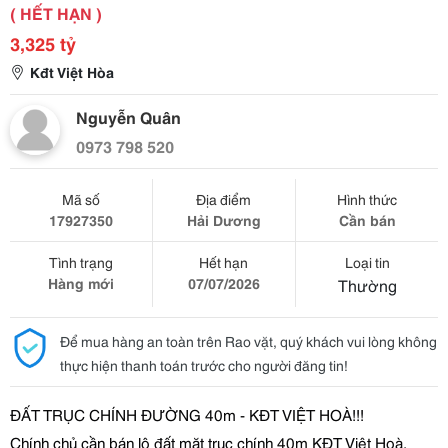
( HẾT HẠN )
3,325 tỷ
Kđt Việt Hòa
Nguyễn Quân
0973 798 520
Mã số
Địa điểm
Hình thức
17927350
Hải Dương
Cần bán
Tình trạng
Hết hạn
Loại tin
Hàng mới
07/07/2026
Thường
Để mua hàng an toàn trên Rao vặt, quý khách vui lòng không
thực hiện thanh toán trước cho người đăng tin!
ĐẤ
T TR
Ụ
C CHÍNH
ĐƯỜ
NG 40m - K
Đ
T VI
Ệ
T HOÀ!!!
Chính ch
ủ
c
ầ
n bán lô
đấ
t m
ặ
t tr
ụ
c chính 40m K
Đ
T Vi
ệ
t Hoà,