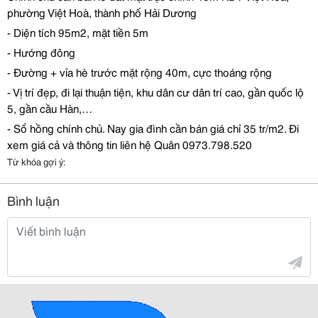
ph
ườ
ng Vi
ệ
t Hoà, thành ph
ố
H
ả
i D
ươ
ng
- Di
ệ
n tích 95m2, m
ặ
t ti
ề
n 5m
- H
ướ
ng
đ
ông
-
Đườ
ng + v
ỉ
a hè tr
ướ
c m
ặ
t r
ộ
ng 40m, c
ự
c thoáng r
ộ
ng
- V
ị
trí
đẹ
p,
đ
i l
ạ
i thu
ậ
n ti
ệ
n, khu dân c
ư
dân trí cao, g
ầ
n qu
ố
c l
ộ
5, g
ầ
n c
ầ
u Hàn,…
- S
ổ
h
ồ
ng chính ch
ủ
. Nay gia
đ
ình c
ầ
n bán giá ch
ỉ
35 tr/m2.
Đ
i
xem giá c
ả
và thông tin liên h
ệ
Quân 0973.798.520
Từ khóa gợi ý:
Bình luận