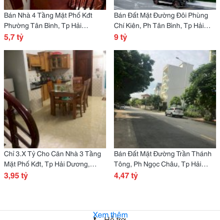
Bán Nhà 4 Tầng Mặt Phố Kđt
Bán Đất Mặt Đường Đôi Phùng
Phường Tân Bình, Tp Hải
Chí Kiên, Ph Tân Bình, Tp Hải
Dương, 67.5M2, Mt 4.5M, Full
5,7 tỷ
Dương, 150M2, Mt 10M, Đường
9 tỷ
Nội Thất, Chỉ 5.X Tỷ
19.5M
Chỉ 3.X Tỷ Cho Căn Nhà 3 Tầng
Bán Đất Mặt Đường Trần Thánh
Mặt Phố Kđt, Tp Hải Dương,
Tông, Ph Ngọc Châu, Tp Hải
60M2, Mt 4M, 3 Ngủ, Giá Quá
3,95 tỷ
Dương, 65.7M2, Mt 4.5M, Kd Tốt
4,47 tỷ
Tốt
Xem thêm
Hỗ trợ