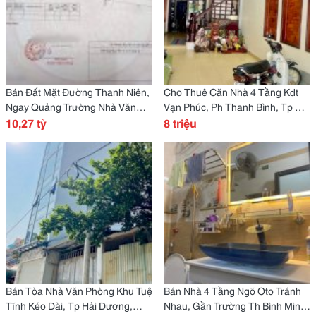
Bán Đất Mặt Đường Thanh Niên,
Cho Thuê Căn Nhà 4 Tầng Kđt
Ngay Quảng Trường Nhà Văn
Vạn Phúc, Ph Thanh Bình, Tp Hd,
Hóa Xứ Đông, Tp Hd, 87.75M2
10,27 tỷ
64M2, 3 Ngủ, 4 Vs, Chỉ 8 Tr
8 triệu
Bán Tòa Nhà Văn Phòng Khu Tuệ
Bán Nhà 4 Tầng Ngõ Oto Tránh
Tĩnh Kéo Dài, Tp Hải Dương,
Nhau, Gần Trường Th Bình Minh,