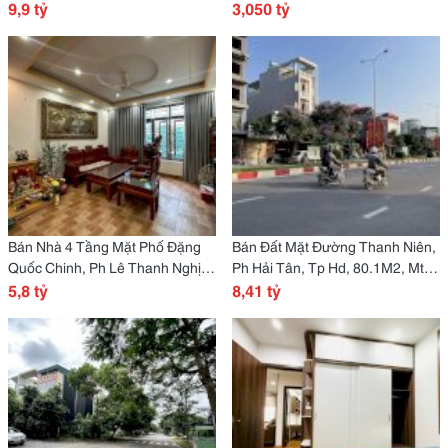
118.6M2, Mt 5.2M, 5 Tầng
9,9 tỷ
Ph Lê Thanh Nghị, Tp Hd
3,050 tỷ
Bán Nhà 4 Tầng Mặt Phố Đặng
Bán Đất Mặt Đường Thanh Niên,
Quốc Chinh, Ph Lê Thanh Nghị,
Ph Hải Tân, Tp Hd, 80.1M2, Mt
Tp Hd, 75M2, Mt 5M, 4 Ngủ
5,8 tỷ
4.5M, Kinh Doanh Sầm Uất
8,41 tỷ