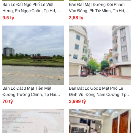
Bán Lô Đất Ngõ Phố Lê Viết
Bán Đất Mặt Đường Đôi Phạm
Hưng, Ph Ngọc Châu, Tp Hd,
Văn Đồng, Ph Tứ Minh, Tp Hd,
395.59M2, Mt 22.23M, Giá Tốt
9,5 tỷ
69.8M2, Mt 4.5M, Chỉ 3.5X Tỷ
3,58 tỷ
Bán Lô Đất 3 Mặt Tiền Mặt
Bán Đất Lô Góc 2 Mặt Phố Lê
Đường Trường Chinh, Tp Hải
Đình Vũ, Đông Nam Cường, Tp
Dương, 789M2, Lô Góc, Kd Tốt,
70 tỷ
Hd, 57.25M2, Đường 13.5M, 3.X
3,999 tỷ
Vị Trí Đẹp
Tỷ