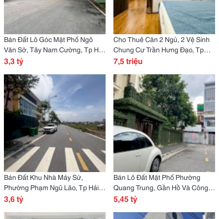
Bán Đất Lô Góc Mặt Phố Ngô
Cho Thuê Căn 2 Ngủ, 2 Vệ Sinh
Văn Sở, Tây Nam Cường, Tp Hd,
Chung Cư Trần Hưng Đạo, Tp
65M2, 2 Mặt Đường, Giá Cực Tốt
3,3 tỷ
Hải Dương, 68M2, Căn Góc, Giá
7,5 triệu
Chỉ 3.3 Tỷ
Tốt
Bán Đất Khu Nhà Máy Sứ,
Bán Lô Đất Mặt Phố Phường
Phường Phạm Ngũ Lão, Tp Hải
Quang Trung, Gần Hồ Và Công
Dương, 58M2, Mt 4M, Vị Trí
3,6 tỷ
Viên Bạch Đằng, Tp Hd, 99M2,
5,45 tỷ
Trung Tâm, 3.6 Tỷ
Mt 6.6M