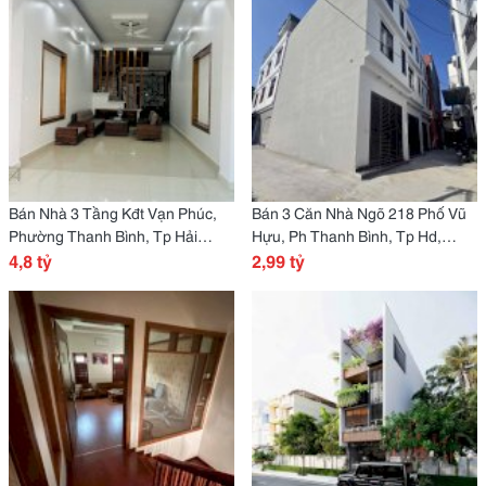
Bán Nhà 3 Tầng Kđt Vạn Phúc,
Bán 3 Căn Nhà Ngõ 218 Phố Vũ
Phường Thanh Bình, Tp Hải
Hựu, Ph Thanh Bình, Tp Hd,
Dương, 76M2, 4 Ngủ, 3 Vs, Mt
4,8 tỷ
50M2, 3 Ngủ, Hướng Đông Bắc,
2,99 tỷ
4M, Chỉ 4.8 Tỷ
2.99 Tỷ